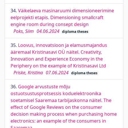
34.
Väikelaeva masinaruumi dimensioneerimine
eelprojekti etapis. Dimensioning smallcraft
engine room during consept design
Poks, Siim
04.06.2024
diploma theses
35.
Loovus, innovatsioon ja elamusmajandus
ääremaal Kristinasavi OÜ näitel. Creativity,
Innovation and Experience Economy in the
Periphery on the example of Kristinasavi Ltd
Priske, Kristina
07.06.2024
diploma theses
36.
Google arvustuste mõju
ostuotsustusprotsessis koduelektroonika
soetamisel Saaremaa tarbijaskonna näitel. The
effect of Google Reviews on the consumer
decision making process when purchasing home
electronics: an example of the consumers in
Saaremaa