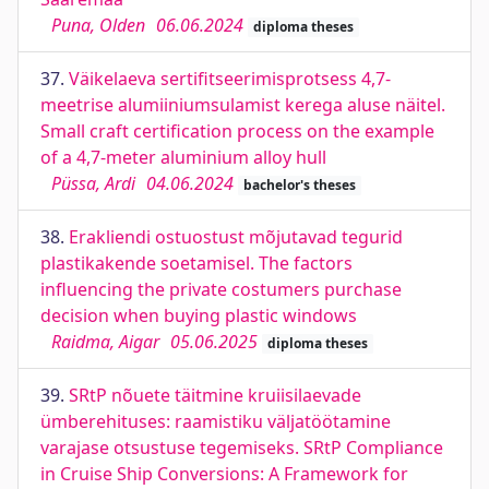
Puna, Olden
06.06.2024
diploma theses
37.
Väikelaeva sertifitseerimisprotsess 4,7-
meetrise alumiiniumsulamist kerega aluse näitel.
Small craft certification process on the example
of a 4,7-meter aluminium alloy hull
Püssa, Ardi
04.06.2024
bachelor's theses
38.
Erakliendi ostuostust mõjutavad tegurid
plastikakende soetamisel. The factors
influencing the private costumers purchase
decision when buying plastic windows
Raidma, Aigar
05.06.2025
diploma theses
39.
SRtP nõuete täitmine kruiisilaevade
ümberehituses: raamistiku väljatöötamine
varajase otsustuse tegemiseks. SRtP Compliance
in Cruise Ship Conversions: A Framework for