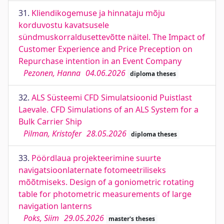
31.
Kliendikogemuse ja hinnataju mõju
korduvostu kavatsusele
sündmuskorraldusettevõtte näitel. The Impact of
Customer Experience and Price Preception on
Repurchase intention in an Event Company
Pezonen, Hanna
04.06.2026
diploma theses
32.
ALS Süsteemi CFD Simulatsioonid Puistlast
Laevale. CFD Simulations of an ALS System for a
Bulk Carrier Ship
Pilman, Kristofer
28.05.2026
diploma theses
33.
Pöördlaua projekteerimine suurte
navigatsioonlaternate fotomeetriliseks
mõõtmiseks. Design of a goniometric rotating
table for photometric measurements of large
navigation lanterns
Poks, Siim
29.05.2026
master's theses