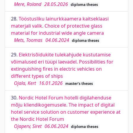
Mere, Roland
28.05.2026
diploma theses
28.
Tööstusliku lainurkkaamera kaitseklaasi
materjali valik. Choice of protective glass
material for industrial wide angle camera
Mets, Toomas
04.06.2024
diploma theses
29.
Elektrisõidukite tulekahjude kustutamise
võimalused eri tüüpi laevadel. Possibilities for
extinguishing fires in electric vehicles on
different types of ships
Ojala, Kert
16.01.2026
master's theses
30.
Nordic Hotel Forum hotelli digilahenduse
mõju kliendikogemusele. The impact of digital
hotel service solution on customer experience at
the Nordic Hotel Forum
Ojaperv, Siret
06.06.2024
diploma theses