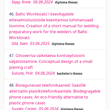
Sepp, Krete
06.06.2024
diploma theses
46.
Baltic Workboats´i keevitajatele
ettevalmistustööde keevitamise lühimanuaali
loomine. Creation of a short manual for welding
preparatory work for the welders of Baltic
Workboats
Sild, Sven
03.06.2025
diploma theses
47.
Glisseeriva väikelaeva kontseptsiooni
väljatöötamine. Conceptual design of a small
planing craft
Suluste, Priit
04.06.2024
bachelor's theses
48.
Biolagunevad telefonikaaned: Säästlik
alternatiiv plastiktelefonikaantele. Biodegragable
phone cases: An eco-friendly alternative to
plastic phone cases
Suuder, Carina
05.06.2024
diploma theses