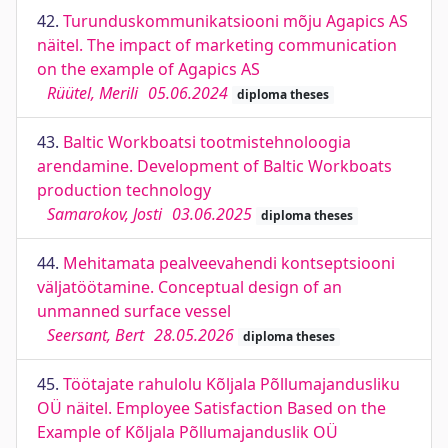
42.
Turunduskommunikatsiooni mõju Agapics AS
näitel. The impact of marketing communication
on the example of Agapics AS
Rüütel, Merili
05.06.2024
diploma theses
43.
Baltic Workboatsi tootmistehnoloogia
arendamine. Development of Baltic Workboats
production technology
Samarokov, Josti
03.06.2025
diploma theses
44.
Mehitamata pealveevahendi kontseptsiooni
väljatöötamine. Conceptual design of an
unmanned surface vessel
Seersant, Bert
28.05.2026
diploma theses
45.
Töötajate rahulolu Kõljala Põllumajandusliku
OÜ näitel. Employee Satisfaction Based on the
Example of Kõljala Põllumajanduslik OÜ