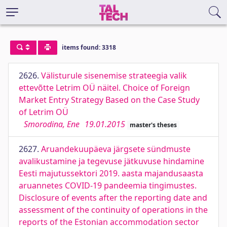
items found: 3318
2626.
Välisturule sisenemise strateegia valik
ettevõtte Letrim OÜ näitel. Choice of Foreign
Market Entry Strategy Based on the Case Study
of Letrim OÜ
Smorodina, Ene
19.01.2015
master's theses
2627.
Aruandekuupäeva järgsete sündmuste
avalikustamine ja tegevuse jätkuvuse hindamine
Eesti majutussektori 2019. aasta majandusaasta
aruannetes COVID-19 pandeemia tingimustes.
Disclosure of events after the reporting date and
assessment of the continuity of operations in the
reports of the Estonian accommodation sector