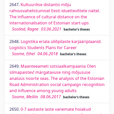
2647.
Kultuurilise distantsi mõju
rahvusvahelistumisel Eesti iduettevõtete näitel.
The influence of cultural distance on the
internationalisation of Estonian start-ups
Soolind, Ragne
03.06.2021
bachelor's theses
2648.
Logistika eriala üliõpilaste karjääriplaanid.
Logistics Students Plans for Career
Soome, Ethel
04.06.2018
bachelor's theses
2649.
Maanteeameti sotsiaalkampaania Olen
silmapaistev! märgatavuse ning mõjususe
analüüs noorte seas. The analysis of the Estonian
Road Administration social campaign recognition
and influence among young adults
Soome, Meiliin
08.06.2017
bachelor's theses
2650.
0-7 aastaste laste vanemate hoiakud