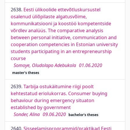
2638.
Eesti ülikoolide ettevõtluskursustel
osalenud üliõpilaste algatusvõime,
kommunikatsiooni ja koostöö kompetentside
võrdlev analüüs. The comparative analysis
between personal initiative, communication and
cooperation competencies in Estonian university
students participating in an entrepreneurship
course
Somoye, Oludolapo Adebukola
01.06.2020
master's theses
2639.
Tarbija ostukäitumine riigi poolt
kehtestatud eriolukorras. Consumer buying
behaviour during emergency situaton
established by government
Sonder, Alina
09.06.2020
bachelor's theses
2640.
Sisseelamisprogrammid/praktikad Eesti