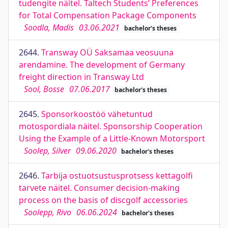
tudengite näitel. Taltech Students’ Preferences
for Total Compensation Package Components
Soodla, Madis
03.06.2021
bachelor's theses
2644.
Transway OÜ Saksamaa veosuuna
arendamine. The development of Germany
freight direction in Transway Ltd
Sool, Bosse
07.06.2017
bachelor's theses
2645.
Sponsorkoostöö vähetuntud
motospordiala näitel. Sponsorship Cooperation
Using the Example of a Little-Known Motorsport
Soolep, Silver
09.06.2020
bachelor's theses
2646.
Tarbija ostuotsustusprotsess kettagolfi
tarvete näitel. Consumer decision-making
process on the basis of discgolf accessories
Soolepp, Rivo
06.06.2024
bachelor's theses