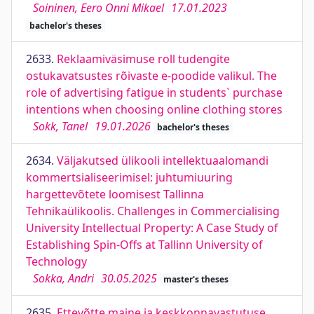
Soininen, Eero Onni Mikael
17.01.2023
bachelor's theses
2633.
Reklaamiväsimuse roll tudengite
ostukavatsustes rõivaste e-poodide valikul. The
role of advertising fatigue in students` purchase
intentions when choosing online clothing stores
Sokk, Tanel
19.01.2026
bachelor's theses
2634.
Väljakutsed ülikooli intellektuaalomandi
kommertsialiseerimisel: juhtumiuuring
hargettevõtete loomisest Tallinna
Tehnikaülikoolis. Challenges in Commercialising
University Intellectual Property: A Case Study of
Establishing Spin-Offs at Tallinn University of
Technology
Sokka, Andri
30.05.2025
master's theses
2635.
Ettevõtte maine ja keskkonnavastutuse