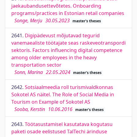
jaekaubandusettevõtetes. Onboarding
programs/practices in Estonian retail companies
Songe, Merju
30.05.2023
master's theses
2641.
Digipädevust mõjutavad tegurid
vanemaealiste töötajate seas raskeveotranspordi
sektoris. Factors influencing digital competence
among older employees in the heavy
transportation sector
Sonn, Marina
22.05.2024
master's theses
2642.
Sotsiaalmeedia roll turismivaldkonnas
Sokotel AS näitel. The Role of Social Media in
Tourism on Example of Sokotel AS
Sooba, Kerstin
10.06.2016
master's theses
2643.
Töötasustamisel kasutatava kogutasu
paketi osade eelistused TalTechi ärinduse