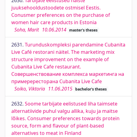
2630.
Tarbijate eelistused naiste
juuksehooldustoodete ostmisel Eestis.
Conusmer preferences on the purchase of
women hair care products in Estonia
Soha, Marit
10.06.2014
master's theses
2631.
Turunduskompleksi parendamine Cubanita
Live Café restorani näitel. The marketing mix
structure improvement on the example of
Cubanita Live Cafe restaurant.
Совершенствование комплекса маркетинга на
примерересторана Cubanita Live Cafe
Soiko, Viktoria
11.06.2015
bachelor's theses
2632.
Soome tarbijate eelistused liha taimsete
alternatiivide puhul valgu allika, kuju ja maitse
lõikes. Consumer preferences towards protein
source, form and flavour of plant-based
alternatives to meat in Finland