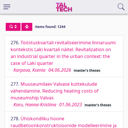
items found: 1244
276.
Tööstuskvartali revitaliseerimine linnaruumi
kontekstis Laki kvartali näitel. Revitalization on
an industrial quarter in the urban context: the
case of Laki quarter
Karpova, Ksenia
04.06.2026
master's theses
277.
Muuseumilaev Valvase küttekulude
vähendamine. Reducing heating costs of
museumship Valvas
Karu, Hanna-Kristiina
01.06.2023
master's theses
278.
Ühiskondliku hoone
raudbetoonkonstruktsioonide modelleerimine ja