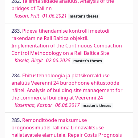
282.
Tallinna sildade analüüs. Analysis of the
bridges of Tallinn
Kasari, Priit
01.06.2021
master's theses
283.
Pideva tihendamise kontrolli meetodi
rakendamine Rail Baltica objektil.
Implementation of the Continuous Compaction
Control Methodology on a Rail Baltica Site
Kasela, Birgit
02.06.2025
master's theses
284.
Ehitustehnoloogia ja platsikorralduse
analüüs Veerenni 24 büroohoone ehitustööde
näitel. Analysis of building site management for
the commercial building at Veerenni 24
Kasemaa, Kaspar
06.06.2017
master's theses
285.
Remonditööde maksumuse
prognoosimudel Tallinna Linnavalitsuse
hallatavatele elamutele. Repair Costs Prognosis