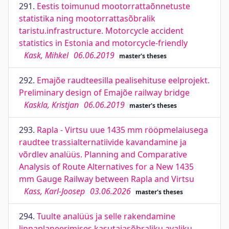
291.
Eestis toimunud mootorrattaõnnetuste
statistika ning mootorrattasõbralik
taristu.infrastructure. Motorcycle accident
statistics in Estonia and motorcycle-friendly
Kask, Mihkel
06.06.2019
master's theses
292.
Emajõe raudteesilla pealisehituse eelprojekt.
Preliminary design of Emajõe railway bridge
Kaskla, Kristjan
06.06.2019
master's theses
293.
Rapla - Virtsu uue 1435 mm rööpmelaiusega
raudtee trassialternatiivide kavandamine ja
võrdlev analüüs. Planning and Comparative
Analysis of Route Alternatives for a New 1435
mm Gauge Railway between Rapla and Virtsu
Kass, Karl-Joosep
03.06.2026
master's theses
294.
Tuulte analüüs ja selle rakendamine
linnaplaneerimises kasutajasõbraliku avaliku