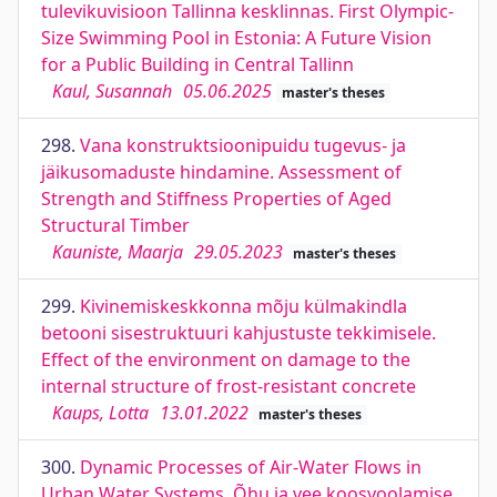
tulevikuvisioon Tallinna kesklinnas. First Olympic-
Size Swimming Pool in Estonia: A Future Vision
for a Public Building in Central Tallinn
Kaul, Susannah
05.06.2025
master's theses
298.
Vana konstruktsioonipuidu tugevus- ja
jäikusomaduste hindamine. Assessment of
Strength and Stiffness Properties of Aged
Structural Timber
Kauniste, Maarja
29.05.2023
master's theses
299.
Kivinemiskeskkonna mõju külmakindla
betooni sisestruktuuri kahjustuste tekkimisele.
Effect of the environment on damage to the
internal structure of frost-resistant concrete
Kaups, Lotta
13.01.2022
master's theses
300.
Dynamic Processes of Air-Water Flows in
Urban Water Systems. Õhu ja vee koosvoolamise