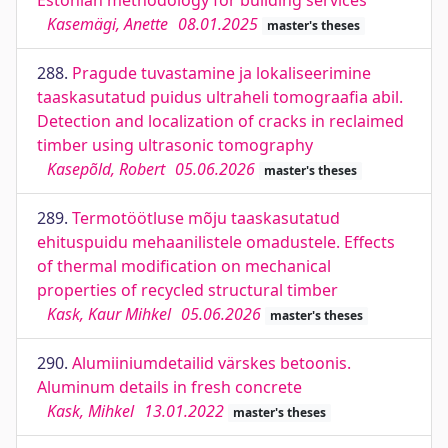
Estonian methodology for building services
Kasemägi, Anette
08.01.2025
master's theses
288.
Pragude tuvastamine ja lokaliseerimine
taaskasutatud puidus ultraheli tomograafia abil.
Detection and localization of cracks in reclaimed
timber using ultrasonic tomography
Kasepõld, Robert
05.06.2026
master's theses
289.
Termotöötluse mõju taaskasutatud
ehituspuidu mehaanilistele omadustele. Effects
of thermal modification on mechanical
properties of recycled structural timber
Kask, Kaur Mihkel
05.06.2026
master's theses
290.
Alumiiniumdetailid värskes betoonis.
Aluminum details in fresh concrete
Kask, Mihkel
13.01.2022
master's theses