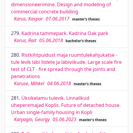
dimensioneerimine. Design and modeling of
commercial concrete building
Karus, Kaspar
07.06.2017
master's theses
279.
Kadrina tammepark. Kadrina Oak park
Karus, Rait
05.06.2018
bachelor's theses
280.
Ristkihtpuidust maja ruumtulekahjukatse -
tule levik läbi liidete ja läbiviikude. Large scale fire
test of CLT - fire spread through the joints and
penetrations
Karuse, Mihkel
04.06.2018
master's theses
281.
Üksikelamu tulevik. Linnalikud
üheperemajad Koplis. Future of detached house.
Urban single-family housing in Kopli
Karyagin, Georgy
05.06.2023
master's theses