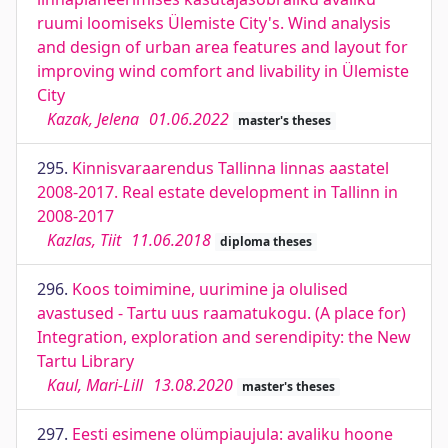
ruumi loomiseks Ülemiste City's. Wind analysis
and design of urban area features and layout for
improving wind comfort and livability in Ülemiste
City
Kazak, Jelena
01.06.2022
master's theses
295.
Kinnisvaraarendus Tallinna linnas aastatel
2008-2017. Real estate development in Tallinn in
2008-2017
Kazlas, Tiit
11.06.2018
diploma theses
296.
Koos toimimine, uurimine ja olulised
avastused - Tartu uus raamatukogu. (A place for)
Integration, exploration and serendipity: the New
Tartu Library
Kaul, Mari-Lill
13.08.2020
master's theses
297.
Eesti esimene olümpiaujula: avaliku hoone