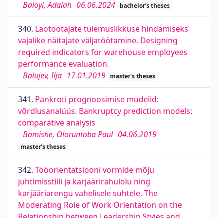
Baloyi, Adaiah
06.06.2024
bachelor's theses
340.
Laotöötajate tulemuslikkuse hindamiseks
vajalike näitajate väljatöötamine. Designing
required indicators for warehouse employees
performance evaluation.
Balujev, Ilja
17.01.2019
master's theses
341.
Pankroti prognoosimise mudelid:
võrdlusanalüüs. Bankruptcy prediction models:
comparative analysis
Bamishe, Oloruntoba Paul
04.06.2019
master's theses
342.
Tööorientatsiooni vormide mõju
juhtimisstiili ja karjäärirahulolu ning
karjääriarengu vahelisele suhtele. The
Moderating Role of Work Orientation on the
Relationship between Leadership Styles and