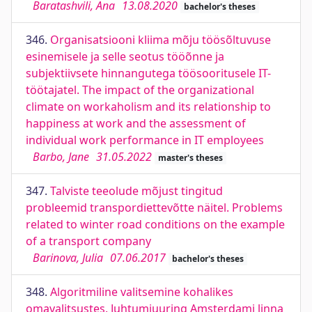
Baratashvili, Ana
13.08.2020
bachelor's theses
346.
Organisatsiooni kliima mõju töösõltuvuse
esinemisele ja selle seotus tööõnne ja
subjektiivsete hinnangutega töösooritusele IT-
töötajatel. The impact of the organizational
climate on workaholism and its relationship to
happiness at work and the assessment of
individual work performance in IT employees
Barbo, Jane
31.05.2022
master's theses
347.
Talviste teeolude mõjust tingitud
probleemid transpordiettevõtte näitel. Problems
related to winter road conditions on the example
of a transport company
Barinova, Julia
07.06.2017
bachelor's theses
348.
Algoritmiline valitsemine kohalikes
omavalitsustes. Juhtumiuuring Amsterdami linna