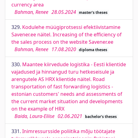
currency area
Bahman, Renee
28.05.2024
master's theses
329.
Kodulehe müügiprotsessi efektiivistamine
Savener.ee näitel. Increasing of the efficiency of
the sales process on the website Savener.ee
Bahman, Renee
17.08.2020
diploma theses
330.
Maantee kiirvedude logistika - Eesti klientide
vajadused ja hinnangud turu hetkeseisule ja
arengutele AS HRX klientide näitel. Road
transportation of fast forwarding logistics -
estonian customers' needs and assessments of
the current market situation and developments
on the example of HRX
Baida, Laura-Eliise
02.06.2021
bachelor's theses
331.
Inimressursside poliitika mõju töötajate