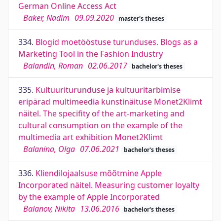
German Online Access Act
Baker, Nadim
09.09.2020
master's theses
334.
Blogid moetööstuse turunduses. Blogs as a
Marketing Tool in the Fashion Industry
Balandin, Roman
02.06.2017
bachelor's theses
335.
Kultuuriturunduse ja kultuuritarbimise
eripärad multimeedia kunstinäituse Monet2Klimt
näitel. The specifity of the art-marketing and
cultural consumption on the example of the
multimedia art exhibition Monet2Klimt
Balanina, Olga
07.06.2021
bachelor's theses
336.
Kliendilojaalsuse mõõtmine Apple
Incorporated näitel. Measuring customer loyalty
by the example of Apple Incorporated
Balanov, Nikita
13.06.2016
bachelor's theses