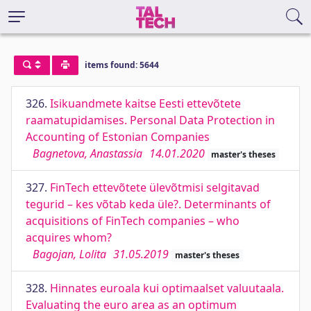
items found: 5644
326.
Isikuandmete kaitse Eesti ettevõtete
raamatupidamises. Personal Data Protection in
Accounting of Estonian Companies
Bagnetova, Anastassia
14.01.2020
master's theses
327.
FinTech ettevõtete ülevõtmisi selgitavad
tegurid – kes võtab keda üle?. Determinants of
acquisitions of FinTech companies – who
acquires whom?
Bagojan, Lolita
31.05.2019
master's theses
328.
Hinnates euroala kui optimaalset valuutaala.
Evaluating the euro area as an optimum