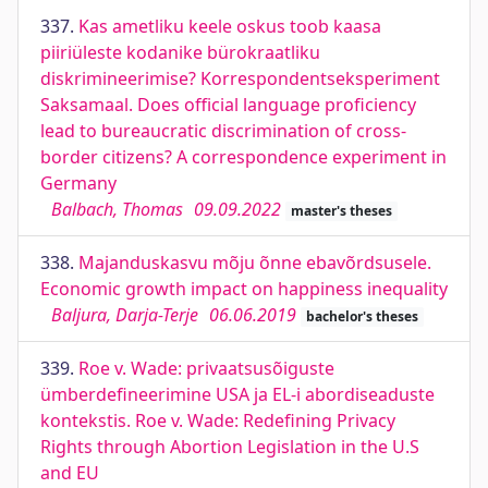
337.
Kas ametliku keele oskus toob kaasa
piiriüleste kodanike bürokraatliku
diskrimineerimise? Korrespondentseksperiment
Saksamaal. Does official language proficiency
lead to bureaucratic discrimination of cross-
border citizens? A correspondence experiment in
Germany
Balbach, Thomas
09.09.2022
master's theses
338.
Majanduskasvu mõju õnne ebavõrdsusele.
Economic growth impact on happiness inequality
Baljura, Darja-Terje
06.06.2019
bachelor's theses
339.
Roe v. Wade: privaatsusõiguste
ümberdefineerimine USA ja EL-i abordiseaduste
kontekstis. Roe v. Wade: Redefining Privacy
Rights through Abortion Legislation in the U.S
and EU