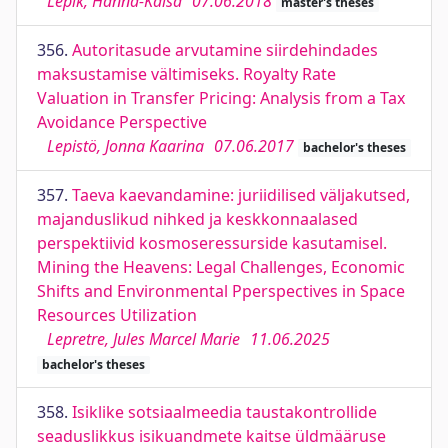
Lepik, Hanna-Kaisa
07.06.2018
master's theses
356.
Autoritasude arvutamine siirdehindades
maksustamise vältimiseks. Royalty Rate
Valuation in Transfer Pricing: Analysis from a Tax
Avoidance Perspective
Lepistö, Jonna Kaarina
07.06.2017
bachelor's theses
357.
Taeva kaevandamine: juriidilised väljakutsed,
majanduslikud nihked ja keskkonnaalased
perspektiivid kosmoseressurside kasutamisel.
Mining the Heavens: Legal Challenges, Economic
Shifts and Environmental Pperspectives in Space
Resources Utilization
Lepretre, Jules Marcel Marie
11.06.2025
bachelor's theses
358.
Isiklike sotsiaalmeedia taustakontrollide
seaduslikkus isikuandmete kaitse üldmääruse