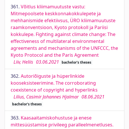
361.
Võitlus kliimamuutuste vastu:
Mitmepoolsete keskkonnakokkulepete ja
mehhanismide efektiivsus, ÜRO kliimamuutuste
raamkonventsioon, Kyoto protokoll ja Pariisi
kokkulepe. Fighting against climate change: The
effectiveness of multilateral environmental
agreements and mechanisms of the UNFCCC, the
Kyoto Protocol and the Paris Agreement
Liiv, Heliis
03.06.2021
bachelor's theses
362.
Autoriõiguste ja hüperlinkide
kooseksisteerimine. The corroborating
coexistence of copyright and hyperlinks
Lilius, Casimir Johannes Hjalmar
08.06.2021
bachelor's theses
363.
Kaasaaitamiskohustuse ja enese
mittesüüstamise privileeg paralleelmenetluses.