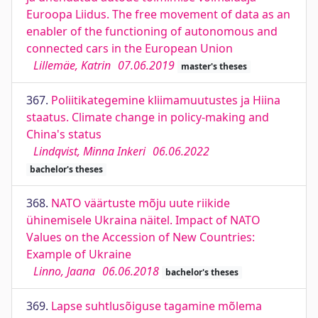
Euroopa Liidus. The free movement of data as an
enabler of the functioning of autonomous and
connected cars in the European Union
Lillemäe, Katrin
07.06.2019
master's theses
367.
Poliitikategemine kliimamuutustes ja Hiina
staatus. Climate change in policy-making and
China's status
Lindqvist, Minna Inkeri
06.06.2022
bachelor's theses
368.
NATO väärtuste mõju uute riikide
ühinemisele Ukraina näitel. Impact of NATO
Values on the Accession of New Countries:
Example of Ukraine
Linno, Jaana
06.06.2018
bachelor's theses
369.
Lapse suhtlusõiguse tagamine mõlema