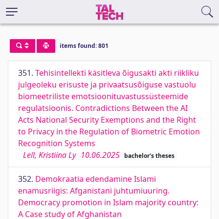
items found: 801
351.
Tehisintellekti käsitleva õigusakti akti riikliku
julgeoleku erisuste ja privaatsusõiguse vastuolu
biomeetriliste emotsioonituvastussüsteemide
regulatsioonis. Contradictions Between the AI
Acts National Security Exemptions and the Right
to Privacy in the Regulation of Biometric Emotion
Recognition Systems
Lell, Kristiina Ly
10.06.2025
bachelor's theses
352.
Demokraatia edendamine Islami
enamusriigis: Afganistani juhtumiuuring.
Democracy promotion in Islam majority country:
A Case study of Afghanistan