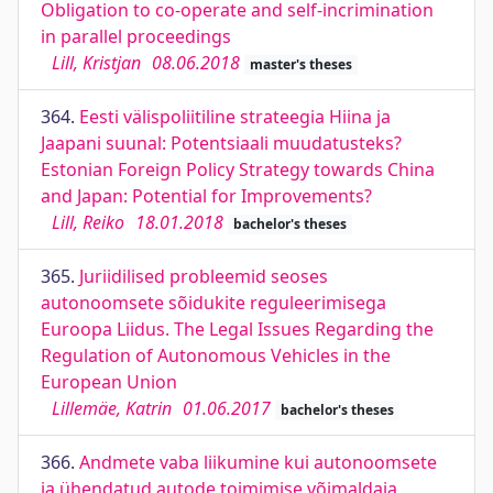
Obligation to co-operate and self-incrimination
in parallel proceedings
Lill, Kristjan
08.06.2018
master's theses
364.
Eesti välispoliitiline strateegia Hiina ja
Jaapani suunal: Potentsiaali muudatusteks?
Estonian Foreign Policy Strategy towards China
and Japan: Potential for Improvements?
Lill, Reiko
18.01.2018
bachelor's theses
365.
Juriidilised probleemid seoses
autonoomsete sõidukite reguleerimisega
Euroopa Liidus. The Legal Issues Regarding the
Regulation of Autonomous Vehicles in the
European Union
Lillemäe, Katrin
01.06.2017
bachelor's theses
366.
Andmete vaba liikumine kui autonoomsete
ja ühendatud autode toimimise võimaldaja