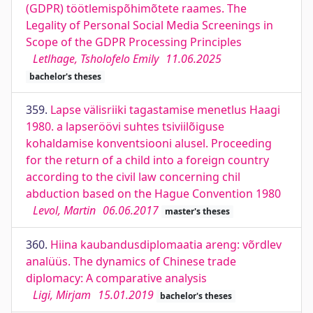
(GDPR) töötlemispõhimõtete raames. The
Legality of Personal Social Media Screenings in
Scope of the GDPR Processing Principles
Letlhage, Tsholofelo Emily
11.06.2025
bachelor's theses
359.
Lapse välisriiki tagastamise menetlus Haagi
1980. a lapseröövi suhtes tsiviilõiguse
kohaldamise konventsiooni alusel. Proceeding
for the return of a child into a foreign country
according to the civil law concerning chil
abduction based on the Hague Convention 1980
Levol, Martin
06.06.2017
master's theses
360.
Hiina kaubandusdiplomaatia areng: võrdlev
analüüs. The dynamics of Chinese trade
diplomacy: A comparative analysis
Ligi, Mirjam
15.01.2019
bachelor's theses