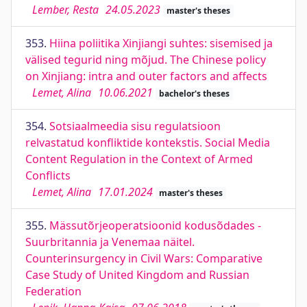
Lember, Resta
24.05.2023
master's theses
353.
Hiina poliitika Xinjiangi suhtes: sisemised ja
välised tegurid ning mõjud. The Chinese policy
on Xinjiang: intra and outer factors and affects
Lemet, Alina
10.06.2021
bachelor's theses
354.
Sotsiaalmeedia sisu regulatsioon
relvastatud konfliktide kontekstis. Social Media
Content Regulation in the Context of Armed
Conflicts
Lemet, Alina
17.01.2024
master's theses
355.
Mässutõrjeoperatsioonid kodusõdades -
Suurbritannia ja Venemaa näitel.
Counterinsurgency in Civil Wars: Comparative
Case Study of United Kingdom and Russian
Federation