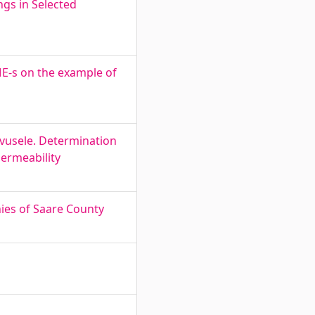
ngs in Selected
SME-s on the example of
kvusele. Determination
permeability
ies of Saare County