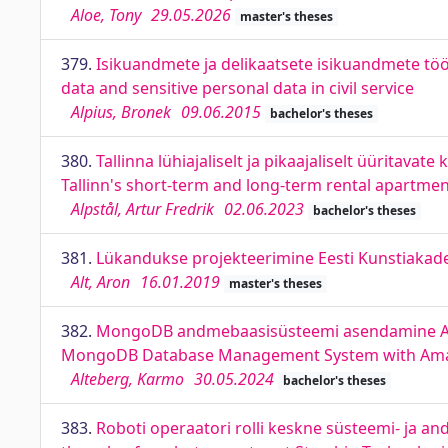
Aloe, Tony
29.05.2026
master's theses
379.
Isikuandmete ja delikaatsete isikuandmete tööt
data and sensitive personal data in civil service
Alpius, Bronek
09.06.2015
bachelor's theses
380.
Tallinna lühiajaliselt ja pikaajaliselt üüritava
Tallinn's short-term and long-term rental apartmen
Alpstål, Artur Fredrik
02.06.2023
bachelor's theses
381.
Lükandukse projekteerimine Eesti Kunstiakade
Alt, Aron
16.01.2019
master's theses
382.
MongoDB andmebaasisüsteemi asendamine Amaz
MongoDB Database Management System with Amazo
Alteberg, Karmo
30.05.2024
bachelor's theses
383.
Roboti operaatori rolli keskne süsteemi- ja a