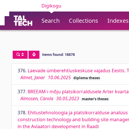
Digikogu
Search
Collections
Indexes
items found: 18878
376.
Laevade ümberehtiuskeskuse vajadus Eestis. The
Almet, Janar
10.06.2025
diploma theses
377.
BREEAM-i mõju platsikorraldusele Arter kvarta
Almosen, Cärola
30.05.2023
master's theses
378.
Ehitustehnoloogia ja platsikorralduse analüüs R
construction technology and building site managem
in the Aviaatori development in Raadi