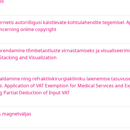
es
rnetis autoriõigusi käistlevate kohtulahendite tegemisel. A
oncerning online copyright
arendamine tõmbetaotluste virnastamiseks ja visualiseerim
Stacking and Visualization
damine ning refraktiivkirurgiakliiniku laienemise tasuvu
 Application of VAT Exemption for Medical Services and Ex
g Partial Deduction of Input VAT
s magnetväljas