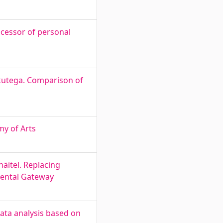
ocessor of personal
stikutega. Comparison of
my of Arts
itel. Replacing
ental Gateway
ata analysis based on