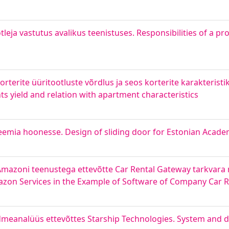
leja vastutus avalikus teenistuses. Responsibilities of a pr
te korterite üüritootluste võrdlus ja seos korterite karakteri
ts yield and relation with apartment characteristics
emia hoonesse. Design of sliding door for Estonian Acade
oni teenustega ettevõtte Car Rental Gateway tarkvara nä
n Services in the Example of Software of Company Car R
ndmeanalüüs ettevõttes Starship Technologies. System and d