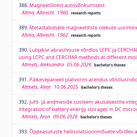
388.
Magneetilisest autovõnkumisest
Altma, Albrecht
1960
research reports
389.
Metastabiilsete magneetiliste olekute uurimin
Altma, Albrecht
1962
research reports
390.
Lubjakivi abrasiivsuse võrdlus LCPC ja CERCHAR
using LCPC and CERCHAR methods at different moi
Altmets, Aleksandra
05.06.2026
bachelor's theses
391.
Päikesepaneeli platvormi arendus võistlusrobo
Altmets, Alvar
10.06.2025
bachelor's theses
392.
Juht- ja andmeside süsteem akusalvestite int
integration of battery energy storages in DC micro
Altmets, Aron
09.06.2026
bachelor's theses
393.
Õppeasutuste heliisolatsiooninõuete võrdlev a