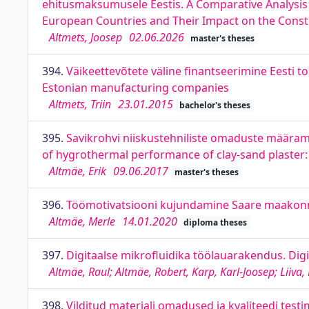
ehitusmaksumusele Eestis. A Comparative Analysis o
European Countries and Their Impact on the Constru
Altmets, Joosep
02.06.2026
master's theses
394.
Väikeettevõtete väline finantseerimine Eesti to
Estonian manufacturing companies
Altmets, Triin
23.01.2015
bachelor's theses
395.
Savikrohvi niiskustehniliste omaduste määrami
of hygrothermal performance of clay-sand plaster: 
Altmäe, Erik
09.06.2017
master's theses
396.
Töömotivatsiooni kujundamine Saare maakonna
Altmäe, Merle
14.01.2020
diploma theses
397.
Digitaalse mikrofluidika töölauarakendus. Digi
Altmäe, Raul; Altmäe, Robert, Karp, Karl-Joosep; Liiva,
398.
Vilditud materjali omadused ja kvaliteedi testi