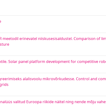
e
 meetodil erinevatel niiskusesisaldustel. Comparison of li
sture
tile. Solar panel platform development for competitive rob
egreerimiseks alalisvoolu mikrovõrkudesse. Control and co
grids
nalüüs valitud Euroopa riikide näitel ning nende mõju vahe