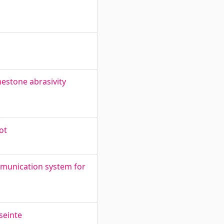
mestone abrasivity
ot
mmunication system for
seinte