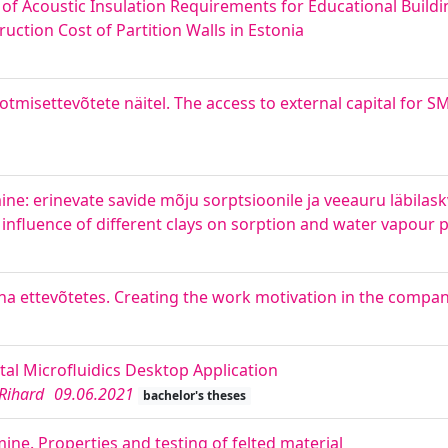
f Acoustic Insulation Requirements for Educational Buildi
ction Cost of Partition Walls in Estonia
otmisettevõtete näitel. The access to external capital for 
ne: erinevate savide mõju sorptsioonile ja veeauru läbilas
influence of different clays on sorption and water vapour 
 ettevõtetes. Creating the work motivation in the compan
tal Microfluidics Desktop Application
 Rihard
09.06.2021
bachelor's theses
mine. Properties and testing of felted material