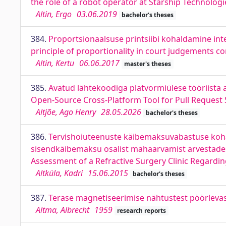
the role of a robot operator at Starship Technologi
Altin, Ergo
03.06.2019
bachelor's theses
384.
Proportsionaalsuse printsiibi kohaldamine inte
principle of proportionality in court judgements c
Altin, Kertu
06.06.2017
master's theses
385.
Avatud lähtekoodiga platvormiülese tööriista 
Open-Source Cross-Platform Tool for Pull Request 
Altjõe, Ago Henry
28.05.2026
bachelor's theses
386.
Tervishoiuteenuste käibemaksuvabastuse kohal
sisendkäibemaksu osalist mahaarvamist arvestades.
Assessment of a Refractive Surgery Clinic Regardin
Altküla, Kadri
15.06.2015
bachelor's theses
387.
Terase magnetiseerimise nähtustest pöörleva
Altma, Albrecht
1959
research reports