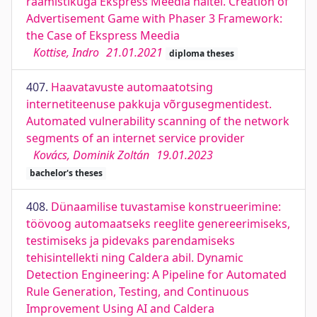
raamistikuga Ekspress Meedia näitel. Creation of
Advertisement Game with Phaser 3 Framework:
the Case of Ekspress Meedia
Kottise, Indro
21.01.2021
diploma theses
407.
Haavatavuste automaatotsing
internetiteenuse pakkuja võrgusegmentidest.
Automated vulnerability scanning of the network
segments of an internet service provider
Kovács, Dominik Zoltán
19.01.2023
bachelor's theses
408.
Dünaamilise tuvastamise konstrueerimine:
töövoog automaatseks reeglite genereerimiseks,
testimiseks ja pidevaks parendamiseks
tehisintellekti ning Caldera abil. Dynamic
Detection Engineering: A Pipeline for Automated
Rule Generation, Testing, and Continuous
Improvement Using AI and Caldera