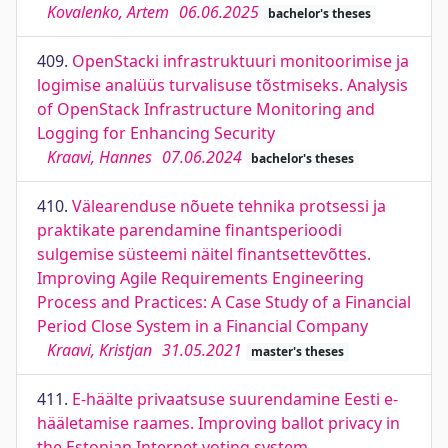
Kovalenko, Artem
06.06.2025
bachelor's theses
409.
OpenStacki infrastruktuuri monitoorimise ja
logimise analüüs turvalisuse tõstmiseks. Analysis
of OpenStack Infrastructure Monitoring and
Logging for Enhancing Security
Kraavi, Hannes
07.06.2024
bachelor's theses
410.
Välearenduse nõuete tehnika protsessi ja
praktikate parendamine finantsperioodi
sulgemise süsteemi näitel finantsettevõttes.
Improving Agile Requirements Engineering
Process and Practices: A Case Study of a Financial
Period Close System in a Financial Company
Kraavi, Kristjan
31.05.2021
master's theses
411.
E-häälte privaatsuse suurendamine Eesti e-
hääletamise raames. Improving ballot privacy in
the Estonian Internet voting system