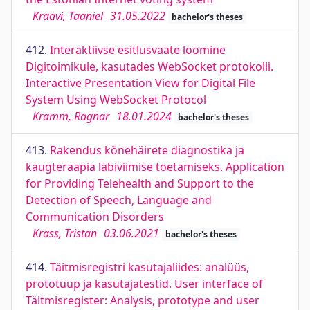
Kraavi, Taaniel
31.05.2022
bachelor's theses
412.
Interaktiivse esitlusvaate loomine
Digitoimikule, kasutades WebSocket protokolli.
Interactive Presentation View for Digital File
System Using WebSocket Protocol
Kramm, Ragnar
18.01.2024
bachelor's theses
413.
Rakendus kõnehäirete diagnostika ja
kaugteraapia läbiviimise toetamiseks. Application
for Providing Telehealth and Support to the
Detection of Speech, Language and
Communication Disorders
Krass, Tristan
03.06.2021
bachelor's theses
414.
Täitmisregistri kasutajaliides: analüüs,
prototüüp ja kasutajatestid. User interface of
Täitmisregister: Analysis, prototype and user