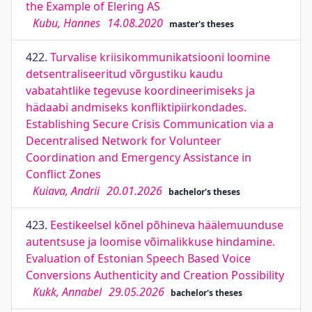
the Example of Elering AS
Kubu, Hannes
14.08.2020
master's theses
422.
Turvalise kriisikommunikatsiooni loomine
detsentraliseeritud võrgustiku kaudu
vabatahtlike tegevuse koordineerimiseks ja
hädaabi andmiseks konfliktipiirkondades.
Establishing Secure Crisis Communication via a
Decentralised Network for Volunteer
Coordination and Emergency Assistance in
Conflict Zones
Kuiava, Andrii
20.01.2026
bachelor's theses
423.
Eestikeelsel kõnel põhineva häälemuunduse
autentsuse ja loomise võimalikkuse hindamine.
Evaluation of Estonian Speech Based Voice
Conversions Authenticity and Creation Possibility
Kukk, Annabel
29.05.2026
bachelor's theses