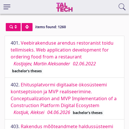
items found: 1260
401.
Veebirakenduse arendus restoranist toidu
tellimiseks. Web application development for
ordering food from a restaurant
Kostjajev, Martin Aleksander
02.06.2022
bachelor's theses
402.
Ehitusplatvormi digitaalse ökosüsteemi
kontseptsioon ja MVP realiseerimine.
Conceptualization and MVP Implementation of a
Construction Platform Digital Ecosystem
Kostjuk, Aleksei
04.06.2026
bachelor's theses
403.
Rakendus mõõteandmete haldussüsteemi