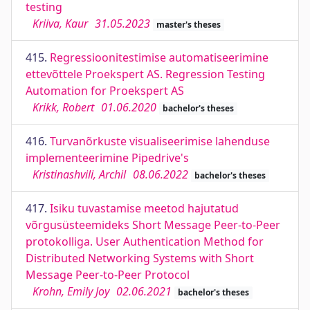
testing
Kriiva, Kaur
31.05.2023
master's theses
415.
Regressioonitestimise automatiseerimine
ettevõttele Proekspert AS. Regression Testing
Automation for Proekspert AS
Krikk, Robert
01.06.2020
bachelor's theses
416.
Turvanõrkuste visualiseerimise lahenduse
implementeerimine Pipedrive's
Kristinashvili, Archil
08.06.2022
bachelor's theses
417.
Isiku tuvastamise meetod hajutatud
võrgusüsteemideks Short Message Peer-to-Peer
protokolliga. User Authentication Method for
Distributed Networking Systems with Short
Message Peer-to-Peer Protocol
Krohn, Emily Joy
02.06.2021
bachelor's theses