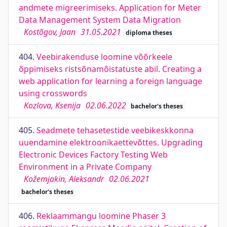
andmete migreerimiseks. Application for Meter
Data Management System Data Migration
Kostõgov, Jaan
31.05.2021
diploma theses
404.
Veebirakenduse loomine võõrkeele
õppimiseks ristsõnamõistatuste abil. Creating a
web application for learning a foreign language
using crosswords
Kozlova, Ksenija
02.06.2022
bachelor's theses
405.
Seadmete tehasetestide veebikeskkonna
uuendamine elektroonikaettevõttes. Upgrading
Electronic Devices Factory Testing Web
Environment in a Private Company
Kožemjakin, Aleksandr
02.06.2021
bachelor's theses
406.
Reklaammängu loomine Phaser 3