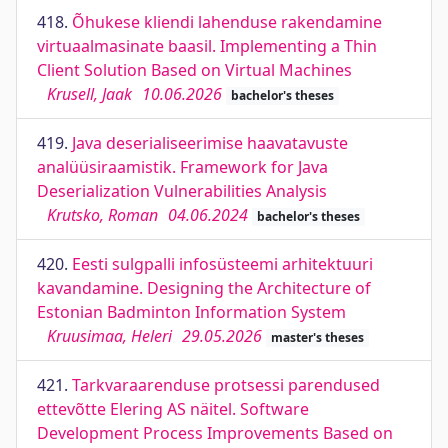
418.
Õhukese kliendi lahenduse rakendamine
virtuaalmasinate baasil. Implementing a Thin
Client Solution Based on Virtual Machines
Krusell, Jaak
10.06.2026
bachelor's theses
419.
Java deserialiseerimise haavatavuste
analüüsiraamistik. Framework for Java
Deserialization Vulnerabilities Analysis
Krutsko, Roman
04.06.2024
bachelor's theses
420.
Eesti sulgpalli infosüsteemi arhitektuuri
kavandamine. Designing the Architecture of
Estonian Badminton Information System
Kruusimaa, Heleri
29.05.2026
master's theses
421.
Tarkvaraarenduse protsessi parendused
ettevõtte Elering AS näitel. Software
Development Process Improvements Based on