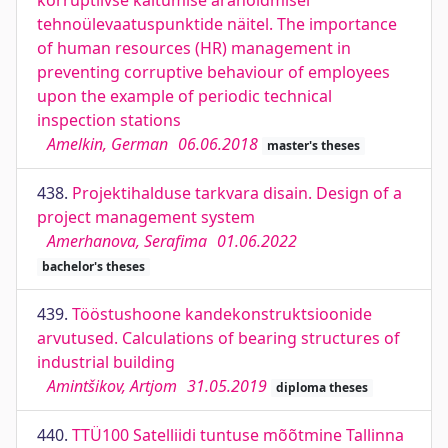
korruptiivse käitumise ärahoidmisel
tehnoülevaatuspunktide näitel. The importance
of human resources (HR) management in
preventing corruptive behaviour of employees
upon the example of periodic technical
inspection stations
Amelkin, German
06.06.2018
master's theses
438.
Projektihalduse tarkvara disain. Design of a
project management system
Amerhanova, Serafima
01.06.2022
bachelor's theses
439.
Tööstushoone kandekonstruktsioonide
arvutused. Calculations of bearing structures of
industrial building
Amintšikov, Artjom
31.05.2019
diploma theses
440.
TTÜ100 Satelliidi tuntuse mõõtmine Tallinna