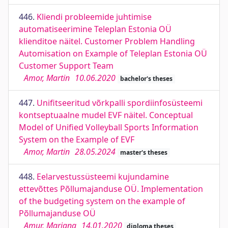
446.
Kliendi probleemide juhtimise
automatiseerimine Teleplan Estonia OÜ
klienditoe näitel. Customer Problem Handling
Automisation on Example of Teleplan Estonia OÜ
Customer Support Team
Amor, Martin
10.06.2020
bachelor's theses
447.
Unifitseeritud võrkpalli spordiinfosüsteemi
kontseptuaalne mudel EVF näitel. Conceptual
Model of Unified Volleyball Sports Information
System on the Example of EVF
Amor, Martin
28.05.2024
master's theses
448.
Eelarvestussüsteemi kujundamine
ettevõttes Põllumajanduse OÜ. Implementation
of the budgeting system on the example of
Põllumajanduse OÜ
Amur, Marjana
14.01.2020
diploma theses