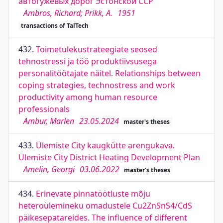
автогужевых дорог Эстонской ССР
Ambros, Richard; Prikk, A.
1951
transactions of TalTech
432.
Toimetulekustrateegiate seosed
tehnostressi ja töö produktiivsusega
personalitöötajate näitel. Relationships between
coping strategies, technostress and work
productivity among human resource
professionals
Ambur, Marlen
23.05.2024
master's theses
433.
Ülemiste City kaugkütte arengukava.
Ülemiste City District Heating Development Plan
Amelin, Georgi
03.06.2022
master's theses
434.
Erinevate pinnatöötluste mõju
heteroülemineku omadustele Cu2ZnSnS4/CdS
päikesepatareides. The influence of different