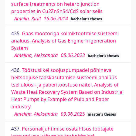
surface treatments on hetero junction
properties in Cu2ZnSnS4/CdS solar sells
Amelin, Kirill
16.06.2014
bachelor's theses
435.
Gaasimootoriga kolmiktootmise süsteemi
analüüs. Analysis of Gas Engine Trigeneration
System
Amelina, Aleksandra
05.06.2023
bachelor's theses
436.
Tööstuslikel soojuspumpadel põhineva
heitsoojuse taaskasutamise süsteemi analüüs
tselluloosi- ja paberitööstuse näitel. Analysis of
Waste Heat Recovery System Based on Industrial
Heat Pumps by Example of Pulp and Paper
Industry
Amelina, Aleksandra
09.06.2025
master's theses
437.
Personalijuhtimise osatähtsus töötajate