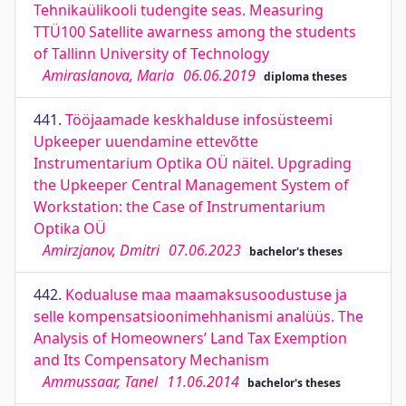
Tehnikaülikooli tudengite seas. Measuring
TTÜ100 Satellite awarness among the students
of Tallinn University of Technology
Amiraslanova, Maria
06.06.2019
diploma theses
441.
Tööjaamade keskhalduse infosüsteemi
Upkeeper uuendamine ettevõtte
Instrumentarium Optika OÜ näitel. Upgrading
the Upkeeper Central Management System of
Workstation: the Case of Instrumentarium
Optika OÜ
Amirzjanov, Dmitri
07.06.2023
bachelor's theses
442.
Kodualuse maa maamaksusoodustuse ja
selle kompensatsioonimehhanismi analüüs. The
Analysis of Homeowners’ Land Tax Exemption
and Its Compensatory Mechanism
Ammussaar, Tanel
11.06.2014
bachelor's theses