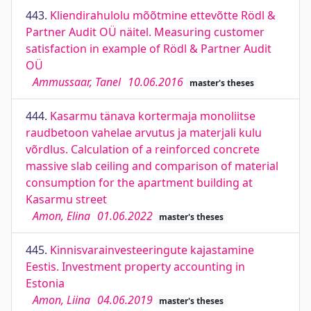
443.
Kliendirahulolu mõõtmine ettevõtte Rödl &
Partner Audit OÜ näitel. Measuring customer
satisfaction in example of Rödl & Partner Audit
OÜ
Ammussaar, Tanel
10.06.2016
master's theses
444.
Kasarmu tänava kortermaja monoliitse
raudbetoon vahelae arvutus ja materjali kulu
võrdlus. Calculation of a reinforced concrete
massive slab ceiling and comparison of material
consumption for the apartment building at
Kasarmu street
Amon, Elina
01.06.2022
master's theses
445.
Kinnisvarainvesteeringute kajastamine
Eestis. Investment property accounting in
Estonia
Amon, Liina
04.06.2019
master's theses