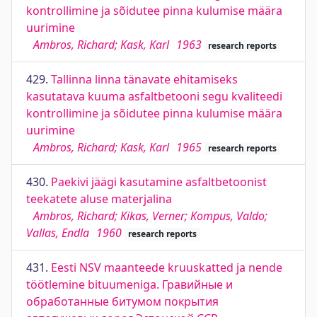
kontrollimine ja sõidutee pinna kulumise määra
uurimine
Ambros, Richard; Kask, Karl
1963
research reports
429.
Tallinna linna tänavate ehitamiseks
kasutatava kuuma asfaltbetooni segu kvaliteedi
kontrollimine ja sõidutee pinna kulumise määra
uurimine
Ambros, Richard; Kask, Karl
1965
research reports
430.
Paekivi jäägi kasutamine asfaltbetoonist
teekatete aluse materjalina
Ambros, Richard; Kikas, Verner; Kompus, Valdo;
Vallas, Endla
1960
research reports
431.
Eesti NSV maanteede kruuskatted ja nende
töötlemine bituumeniga. Гравийные и
обработанные битумом покрытия