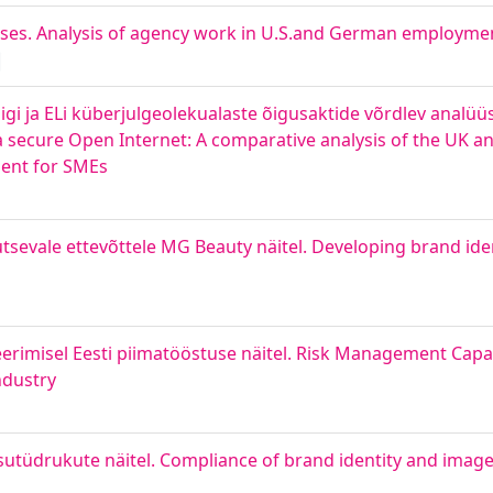
uses. Analysis of agency work in U.S.and German employme
igi ja ELi küberjulgeolekualaste õigusaktide võrdlev analüü
 secure Open Internet: A comparative analysis of the UK a
ment for SMEs
sevale ettevõttele MG Beauty näitel. Developing brand ide
erimisel Eesti piimatööstuse näitel. Risk Management Capabi
ndustry
tsutüdrukute näitel. Compliance of brand identity and imag