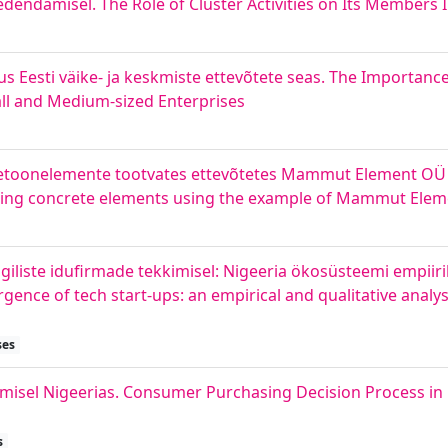
e edendamisel. The Role of Cluster Activities on Its Members 
us Eesti väike- ja keskmiste ettevõtete seas. The Importan
l and Medium-sized Enterprises
betoonelemente tootvates ettevõtetes Mammut Element OÜ n
ing concrete elements using the example of Mammut Ele
liste idufirmade tekkimisel: Nigeeria ökosüsteemi empiirili
ergence of tech start-ups: an empirical and qualitative analys
ses
stmisel Nigeerias. Consumer Purchasing Decision Process i
s