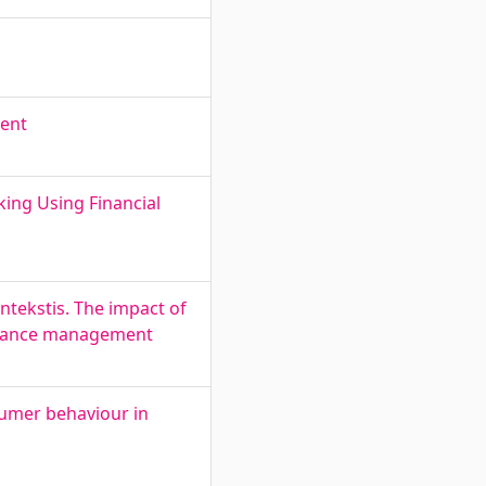
rent
king Using Financial
ntekstis. The impact of
ormance management
sumer behaviour in