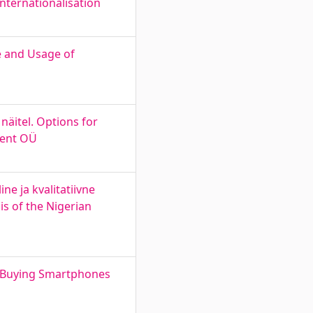
Internationalisation
ce and Usage of
äitel. Options for
ment OÜ
ne ja kvalitatiivne
is of the Nigerian
n Buying Smartphones