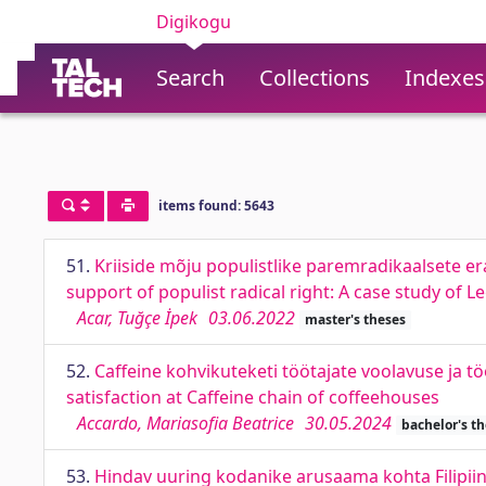
Digikogu
Search
Collections
Indexes
items found: 5643
51.
Kriiside mõju populistlike paremradikaalsete era
support of populist radical right: A case study of Le
Acar, Tuğçe İpek
03.06.2022
master's theses
52.
Caffeine kohvikuteketi töötajate voolavuse ja 
satisfaction at Caffeine chain of coffeehouses
Accardo, Mariasofia Beatrice
30.05.2024
bachelor's t
53.
Hindav uuring kodanike arusaama kohta Filipiin