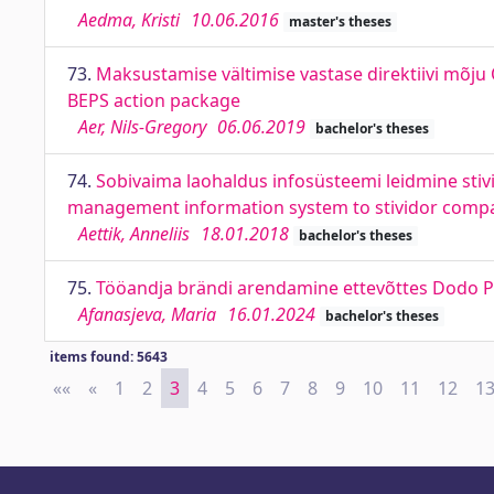
Aedma, Kristi
10.06.2016
master's theses
73.
Maksustamise vältimise vastase direktiivi mõju
BEPS action package
Aer, Nils-Gregory
06.06.2019
bachelor's theses
74.
Sobivaima laohaldus infosüsteemi leidmine stiv
management information system to stividor compa
Aettik, Anneliis
18.01.2018
bachelor's theses
75.
Tööandja brändi arendamine ettevõttes Dodo P
Afanasjeva, Maria
16.01.2024
bachelor's theses
items found: 5643
««
First
«
Previous
1
2
3
4
5
6
7
8
9
10
11
12
1