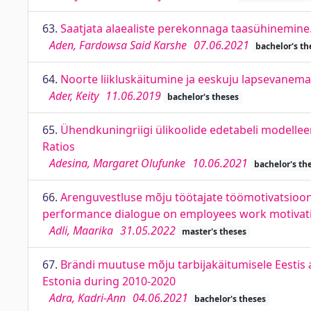
63.
Saatjata alaealiste perekonnaga taasühinemine
Aden, Fardowsa Said Karshe
07.06.2021
bachelor's th
64.
Noorte liikluskäitumine ja eeskuju lapsevanema
Ader, Keity
11.06.2019
bachelor's theses
65.
Ühendkuningriigi ülikoolide edetabeli modellee
Ratios
Adesina, Margaret Olufunke
10.06.2021
bachelor's th
66.
Arenguvestluse mõju töötajate töömotivatsiooni
performance dialogue on employees work motivati
Adli, Maarika
31.05.2022
master's theses
67.
Brändi muutuse mõju tarbijakäitumisele Eestis 
Estonia during 2010-2020
Adra, Kadri-Ann
04.06.2021
bachelor's theses