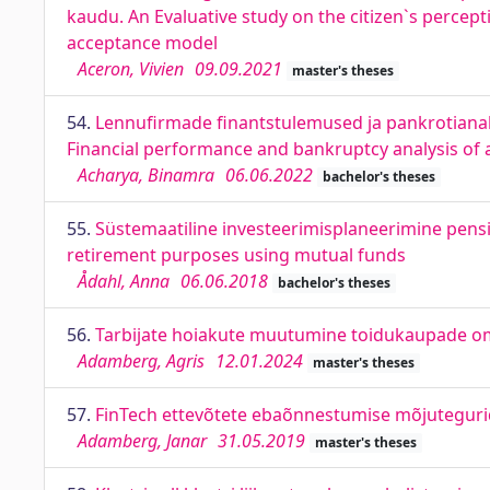
kaudu. An Evaluative study on the citizen`s percept
acceptance model
Aceron, Vivien
09.09.2021
master's theses
54.
Lennufirmade finantstulemused ja pankrotianal
Financial performance and bankruptcy analysis of a
Acharya, Binamra
06.06.2022
bachelor's theses
55.
Süstemaatiline investeerimisplaneerimine pensi
retirement purposes using mutual funds
Ådahl, Anna
06.06.2018
bachelor's theses
56.
Tarbijate hoiakute muutumine toidukaupade om
Adamberg, Agris
12.01.2024
master's theses
57.
FinTech ettevõtete ebaõnnestumise mõjutegurid
Adamberg, Janar
31.05.2019
master's theses