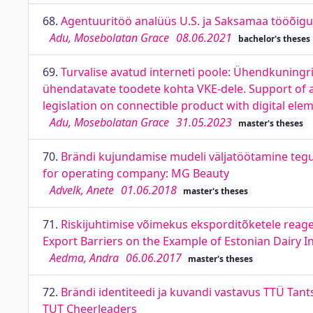
68.
Agentuuritöö analüüs U.S. ja Saksamaa tööõig
Adu, Mosebolatan Grace
08.06.2021
bachelor's theses
69.
Turvalise avatud interneti poole: Ühendkuningri
ühendatavate toodete kohta VKE-dele. Support of a
legislation on connectible product with digital ele
Adu, Mosebolatan Grace
31.05.2023
master's theses
70.
Brändi kujundamise mudeli väljatöötamine tegut
for operating company: MG Beauty
Advelk, Anete
01.06.2018
master's theses
71.
Riskijuhtimise võimekus eksporditõketele reage
Export Barriers on the Example of Estonian Dairy I
Aedma, Andra
06.06.2017
master's theses
72.
Brändi identiteedi ja kuvandi vastavus TTÜ Tan
TUT Cheerleaders