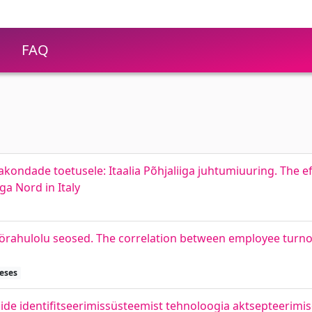
FAQ
kondade toetusele: Itaalia Põhjaliiga juhtumiuuring. The ef
ga Nord in Italy
töörahulolu seosed. The correlation between employee turn
heses
ide identifitseerimissüsteemist tehnoloogia aktsepteerimis