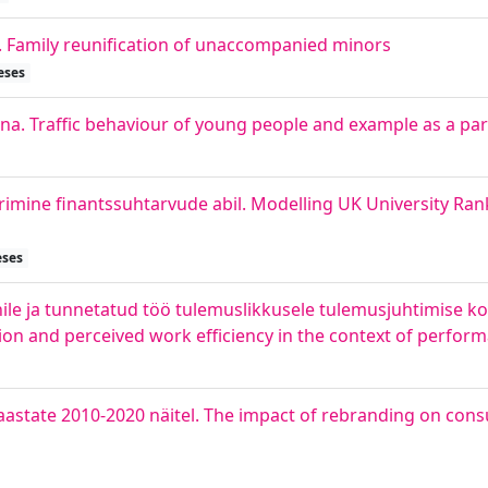
. Family reunification of unaccompanied minors
eses
na. Traffic behaviour of young people and example as a pa
rimine finantssuhtarvude abil. Modelling UK University Ran
eses
le ja tunnetatud töö tulemuslikkusele tulemusjuhtimise ko
on and perceived work efficiency in the context of perf
aastate 2010-2020 näitel. The impact of rebranding on con