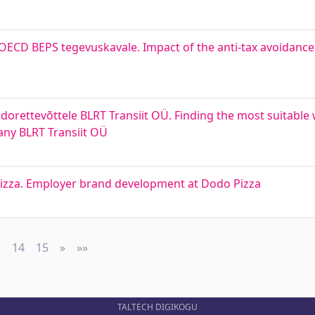
 OECD BEPS tegevuskavale. Impact of the anti-tax avoidance
idorettevõttele BLRT Transiit OÜ. Finding the most suitabl
ny BLRT Transiit OÜ
izza. Employer brand development at Dodo Pizza
3
14
15
»
Next
»»
Last
TALTECH DIGIKOGU