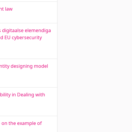
nt law
s digitaalse elemendiga
nd EU cybersecurity
ntity designing model
lity in Dealing with
e on the example of