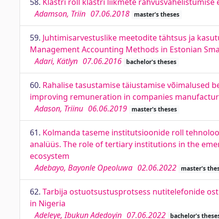
58.
Klastri roll klastri liikmete rahvusvahelistumis
Adamson, Triin
07.06.2018
master's theses
59.
Juhtimisarvestuslike meetodite tähtsus ja kasut
Management Accounting Methods in Estonian Smal
Adari, Kätlyn
07.06.2016
bachelor's theses
60.
Rahalise tasustamise täiustamise võimalused 
improving remuneration in companies manufactur
Adason, Triinu
06.06.2019
master's theses
61.
Kolmanda taseme institutsioonide roll tehnoloogi
analüüs. The role of tertiary institutions in the em
ecosystem
Adebayo, Bayonle Opeoluwa
02.06.2022
master's the
62.
Tarbija ostuotsustusprotsess nutitelefonide o
in Nigeria
Adeleye, Ibukun Adedoyin
07.06.2022
bachelor's these