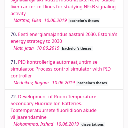
liver cancer cell lines for studying NFkB signaling
activity
Martma, Ellen
10.06.2019
bachelor's theses
70.
Eesti energiamajandus aastani 2030. Estonia's
energy strategy to 2030
Matt, Jaan
10.06.2019
bachelor's theses
71.
PID kontrolleriga automaatjuhtimise
simulaator. Process control simulator with PID
controller
Mednikov, Ragnar
10.06.2019
bachelor's theses
72.
Development of Room Temperature
Secondary Fluoride Ion Batteries.
Toatemperatuursete fluoriidioon akude
väljaarendamine
Mohammad, Irshad
10.06.2019
dissertations