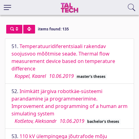
items found: 135
51.
Temperatuuridiferentsiaali rakendav
soojusvoo mõõtmise seade. Thermal flow
measurement device based on temperature
difference
Koppel, Kaarel
10.06.2019
master's theses
52.
Inimkätt järgiva robotkäe-süsteemi
parandamine ja programmeerimine.
Improvement and programming of a human arm
simulating system
Kotšetov, Aleksandr
10.06.2019
bachelor's theses
53.
110 kV ülempingega jõutrafode mõju