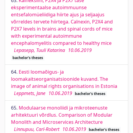
63.
Kalneksiini, P2X4 ja P2X7 tase
eksperimentaalse autoimmuunse
entsefalomüeliidiga hiirte ajus ja seljaajus
võrreldes tervete hiirtega. Calnexin, P2X4 and
P2X7 levels in brains and spinal cords of mice
with experimental autoimmune
encephalomyelitis compared to healthy mice
Lepasepp, Tuuli Katarina
10.06.2019
bachelor's theses
64.
Eesti loomaõigus- ja
loomakaitseorganisatsioonide kuvand. The
image of animal rights organisations in Estonia
Leppmets, Jane
10.06.2019
bachelor's theses
65.
Modulaarse monoliidi ja mikroteenuste
arhitektuuri võrdlus. Comparison of Modular
Monolith and Microservices Architecture
Linnupuu, Carl-Robert
10.06.2019
bachelor's theses