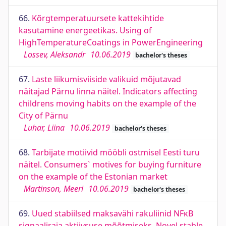
66.
Kõrgtemperatuursete kattekihtide
kasutamine energeetikas. Using of
HighTemperatureCoatings in PowerEngineering
Lossev, Aleksandr
10.06.2019
bachelor's theses
67.
Laste liikumisviiside valikuid mõjutavad
näitajad Pärnu linna näitel. Indicators affecting
childrens moving habits on the example of the
City of Pärnu
Luhar, Liina
10.06.2019
bachelor's theses
68.
Tarbijate motiivid mööbli ostmisel Eesti turu
näitel. Consumers` motives for buying furniture
on the example of the Estonian market
Martinson, Meeri
10.06.2019
bachelor's theses
69.
Uued stabiilsed maksavähi rakuliinid NFκB
signaaliraja aktiivsuse mõõtmiseks. Novel stable