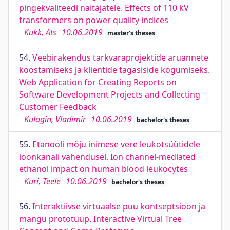
pingekvaliteedi näitajatele. Effects of 110 kV
transformers on power quality indices
Kukk, Ats
10.06.2019
master's theses
54.
Veebirakendus tarkvaraprojektide aruannete
koostamiseks ja klientide tagasiside kogumiseks.
Web Application for Creating Reports on
Software Development Projects and Collecting
Customer Feedback
Kulagin, Vladimir
10.06.2019
bachelor's theses
55.
Etanooli mõju inimese vere leukotsüütidele
ioonkanali vahendusel. Ion channel-mediated
ethanol impact on human blood leukocytes
Kuri, Teele
10.06.2019
bachelor's theses
56.
Interaktiivse virtuaalse puu kontseptsioon ja
mängu prototüüp. Interactive Virtual Tree