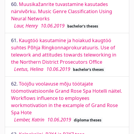
60.
Muusikažanrite tuvastamine kasutades
närvivõrku. Music Genre Classification Using
Neural Networks
Laur, Henry
10.06.2019
bachelor's theses
61.
Kaugtöö kasutamine ja hoiakud kaugtöö
suhtes Põhja Ringkonnaprokuratuuris. Use of
telework and attitudes towards teleworking in
the Northern District Prosecutors Office
Leetus, Helina
10.06.2019
bachelor's theses
62.
Tööjõu voolavuse mõju töötajate
töömotivatsioonile Grand Rose Spa Hotelli näitel.
Workflows influence to employees
workmotivation in the excample of Grand Rose
Spa Hote
Lember, Katrin
10.06.2019
diploma theses