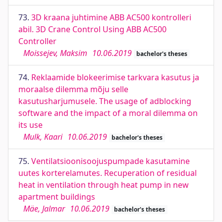
73.
3D kraana juhtimine ABB AC500 kontrolleri
abil. 3D Crane Control Using ABB AC500
Controller
Moissejev, Maksim
10.06.2019
bachelor's theses
74.
Reklaamide blokeerimise tarkvara kasutus ja
moraalse dilemma mõju selle
kasutusharjumusele. The usage of adblocking
software and the impact of a moral dilemma on
its use
Mulk, Kaari
10.06.2019
bachelor's theses
75.
Ventilatsioonisoojuspumpade kasutamine
uutes korterelamutes. Recuperation of residual
heat in ventilation through heat pump in new
apartment buildings
Mäe, Jalmar
10.06.2019
bachelor's theses