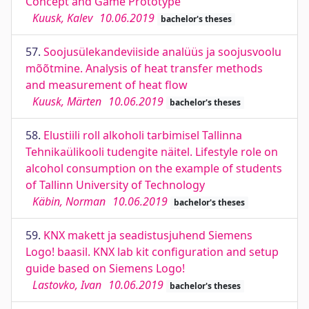
Concept and Game Prototype
Kuusk, Kalev
10.06.2019
bachelor's theses
57.
Soojusülekandeviiside analüüs ja soojusvoolu
mõõtmine. Analysis of heat transfer methods
and measurement of heat flow
Kuusk, Märten
10.06.2019
bachelor's theses
58.
Elustiili roll alkoholi tarbimisel Tallinna
Tehnikaülikooli tudengite näitel. Lifestyle role on
alcohol consumption on the example of students
of Tallinn University of Technology
Käbin, Norman
10.06.2019
bachelor's theses
59.
KNX makett ja seadistusjuhend Siemens
Logo! baasil. KNX lab kit configuration and setup
guide based on Siemens Logo!
Lastovko, Ivan
10.06.2019
bachelor's theses