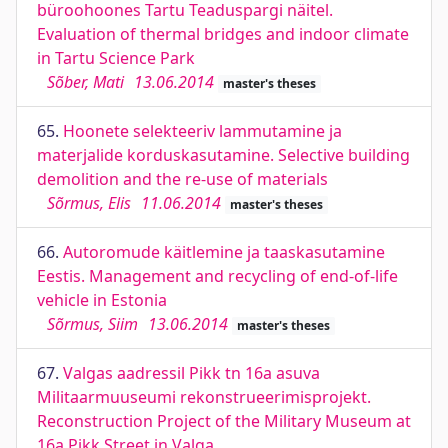
büroohoones Tartu Teaduspargi näitel.
Evaluation of thermal bridges and indoor climate
in Tartu Science Park
Sõber, Mati
13.06.2014
master's theses
65.
Hoonete selekteeriv lammutamine ja
materjalide korduskasutamine. Selective building
demolition and the re-use of materials
Sõrmus, Elis
11.06.2014
master's theses
66.
Autoromude käitlemine ja taaskasutamine
Eestis. Management and recycling of end-of-life
vehicle in Estonia
Sõrmus, Siim
13.06.2014
master's theses
67.
Valgas aadressil Pikk tn 16a asuva
Militaarmuuseumi rekonstrueerimisprojekt.
Reconstruction Project of the Military Museum at
16a Pikk Street in Valga