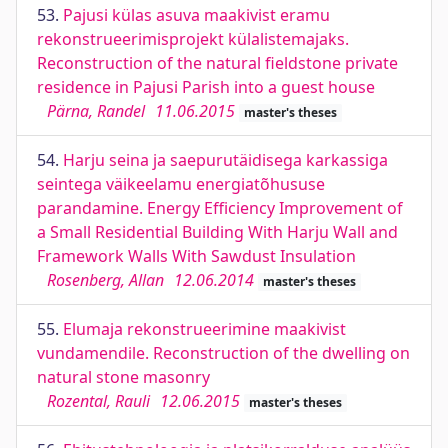
53.
Pajusi külas asuva maakivist eramu
rekonstrueerimisprojekt külalistemajaks.
Reconstruction of the natural fieldstone private
residence in Pajusi Parish into a guest house
Pärna, Randel
11.06.2015
master's theses
54.
Harju seina ja saepurutäidisega karkassiga
seintega väikeelamu energiatõhususe
parandamine. Energy Efficiency Improvement of
a Small Residential Building With Harju Wall and
Framework Walls With Sawdust Insulation
Rosenberg, Allan
12.06.2014
master's theses
55.
Elumaja rekonstrueerimine maakivist
vundamendile. Reconstruction of the dwelling on
natural stone masonry
Rozental, Rauli
12.06.2015
master's theses