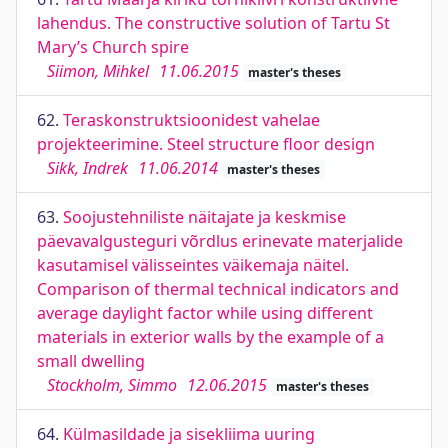
lahendus. The constructive solution of Tartu St
Mary’s Church spire
Siimon, Mihkel
11.06.2015
master's theses
62.
Teraskonstruktsioonidest vahelae
projekteerimine. Steel structure floor design
Sikk, Indrek
11.06.2014
master's theses
63.
Soojustehniliste näitajate ja keskmise
päevavalgusteguri võrdlus erinevate materjalide
kasutamisel välisseintes väikemaja näitel.
Comparison of thermal technical indicators and
average daylight factor while using different
materials in exterior walls by the example of a
small dwelling
Stockholm, Simmo
12.06.2015
master's theses
64.
Külmasildade ja sisekliima uuring