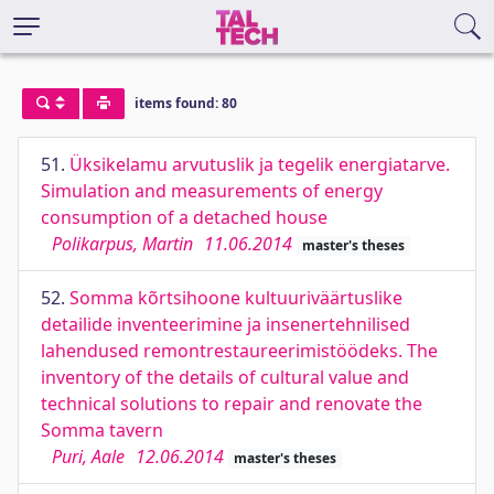
items found: 80
51.
Üksikelamu arvutuslik ja tegelik energiatarve.
Simulation and measurements of energy
consumption of a detached house
Polikarpus, Martin
11.06.2014
master's theses
52.
Somma kõrtsihoone kultuuriväärtuslike
detailide inventeerimine ja insenertehnilised
lahendused remontrestaureerimistöödeks. The
inventory of the details of cultural value and
technical solutions to repair and renovate the
Somma tavern
Puri, Aale
12.06.2014
master's theses