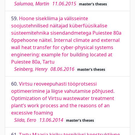
Salumaa, Martin
11.06.2015
master's theses
59.
Hoone sisekliima ja välisseinte
soojustehnilised näitajad küberfüüsikalise
süsteemitehnika sisendandmetega Puiestee 80a
õppehoone näitel. Internal climate and external
wall heat transfer for cyber-physical systems
engineering: example for building located at
Puiestee 80a, Tartu
Seinberg, Henry
08.06.2016
master's theses
60.
Virtsu reoveepuhasti tööprotsessi
optimeerimine ja liigse vahutamise põhjused.
Optimization of Virtsu wastewater treatment
plant’s work process and the reasons of an
excessive foaming
Siida, Eero
13.06.2014
master's theses
61.
Tartu Maarja kiriku tornikiivri konstruktiivne