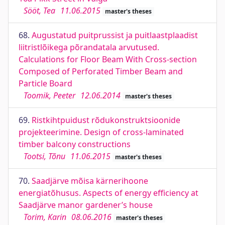
Sööt, Tea
11.06.2015
master's theses
68.
Augustatud puitprussist ja puitlaastplaadist
liitristlõikega põrandatala arvutused.
Calculations for Floor Beam With Cross-section
Composed of Perforated Timber Beam and
Particle Board
Toomik, Peeter
12.06.2014
master's theses
69.
Ristkihtpuidust rõdukonstruktsioonide
projekteerimine. Design of cross-laminated
timber balcony constructions
Tootsi, Tõnu
11.06.2015
master's theses
70.
Saadjärve mõisa kärnerihoone
energiatõhusus. Aspects of energy efficiency at
Saadjärve manor gardener’s house
Torim, Karin
08.06.2016
master's theses