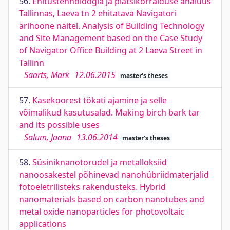
56.
Ehitustehnoloogia ja platsikorralduse analüüs
Tallinnas, Laeva tn 2 ehitatava Navigatori
ärihoone näitel. Analysis of Building Technology
and Site Management based on the Case Study
of Navigator Office Building at 2 Laeva Street in
Tallinn
Saarts, Mark
12.06.2015
master's theses
57.
Kasekoorest tökati ajamine ja selle
võimalikud kasutusalad. Making birch bark tar
and its possible uses
Salum, Jaana
13.06.2014
master's theses
58.
Süsiniknanotorudel ja metalloksiid
nanoosakestel põhinevad nanohübriidmaterjalid
fotoeletrilisteks rakendusteks. Hybrid
nanomaterials based on carbon nanotubes and
metal oxide nanoparticles for photovoltaic
applications