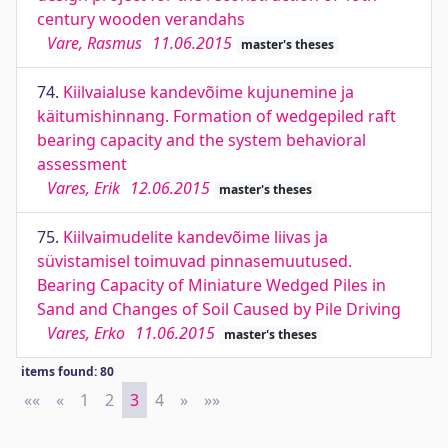
century wooden verandahs
Vare, Rasmus
11.06.2015
master's theses
74.
Kiilvaialuse kandevõime kujunemine ja
käitumishinnang. Formation of wedgepiled raft
bearing capacity and the system behavioral
assessment
Vares, Erik
12.06.2015
master's theses
75.
Kiilvaimudelite kandevõime liivas ja
süvistamisel toimuvad pinnasemuutused.
Bearing Capacity of Miniature Wedged Piles in
Sand and Changes of Soil Caused by Pile Driving
Vares, Erko
11.06.2015
master's theses
items found: 80
««
First
«
Previous
1
2
3
4
»
Next
»»
Last