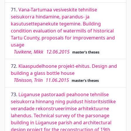
71.
Vana-Tartumaa vesiveskite tehnilise
seisukorra hindamine, parandus- ja
kasutusettepanekute tegemine. Building
condition evaluation of watermills of historical
Tartu County, proposals for improvements and
usage
Tuvikene, Mikk
12.06.2015
master's theses
72.
Klaaspudelhoone projekt-ehitus. Design and
building a glass bottle house
Tõnisson, Triin
11.06.2015
master's theses
73.
Lüganuse pastoraadi peahoone tehnilise
seisukorra hinnang ning puidust historitsistlike
verandade rekonstrueerimise arhitektuurne
lahendus. Technical survey of the parsonage
building in Lüganuse parish and architectural
design project for the reconstruction of 19th