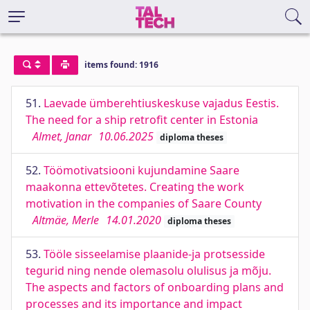
items found: 1916
51.
Laevade ümberehtiuskeskuse vajadus Eestis.
The need for a ship retrofit center in Estonia
Almet, Janar
10.06.2025
diploma theses
52.
Töömotivatsiooni kujundamine Saare
maakonna ettevõtetes. Creating the work
motivation in the companies of Saare County
Altmäe, Merle
14.01.2020
diploma theses
53.
Tööle sisseelamise plaanide-ja protsesside
tegurid ning nende olemasolu olulisus ja mõju.
The aspects and factors of onboarding plans and
processes and its importance and impact