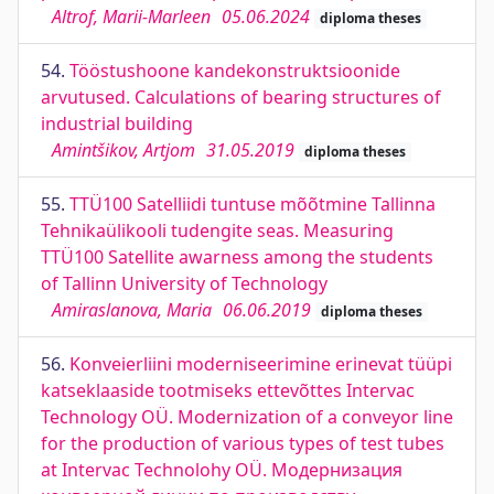
Altrof, Marii-Marleen
05.06.2024
diploma theses
54.
Tööstushoone kandekonstruktsioonide
arvutused. Calculations of bearing structures of
industrial building
Amintšikov, Artjom
31.05.2019
diploma theses
55.
TTÜ100 Satelliidi tuntuse mõõtmine Tallinna
Tehnikaülikooli tudengite seas. Measuring
TTÜ100 Satellite awarness among the students
of Tallinn University of Technology
Amiraslanova, Maria
06.06.2019
diploma theses
56.
Konveierliini moderniseerimine erinevat tüüpi
katseklaaside tootmiseks ettevõttes Intervac
Technology OÜ. Modernization of a conveyor line
for the production of various types of test tubes
at Intervac Technolohy OÜ. Модернизация