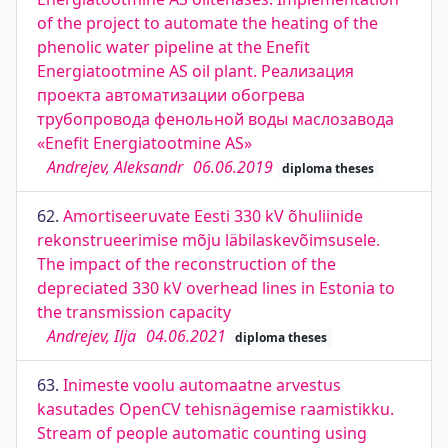
of the project to automate the heating of the
phenolic water pipeline at the Enefit
Energiatootmine AS oil plant. Реализация
проекта автоматизации обогрева
трубопровода фенольной воды маслозавода
«Enefit Energiatootmine AS»
Andrejev, Aleksandr
06.06.2019
diploma theses
62.
Amortiseeruvate Eesti 330 kV õhuliinide
rekonstrueerimise mõju läbilaskevõimsusele.
The impact of the reconstruction of the
depreciated 330 kV overhead lines in Estonia to
the transmission capacity
Andrejev, Ilja
04.06.2021
diploma theses
63.
Inimeste voolu automaatne arvestus
kasutades OpenCV tehisnägemise raamistikku.
Stream of people automatic counting using