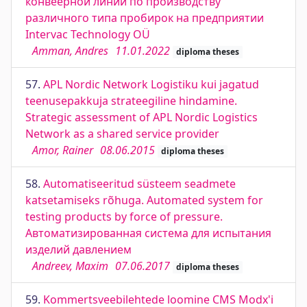
конвеерной линии по производству
различного типа пробирок на предприятии
Intervac Technology OÜ
Amman, Andres
11.01.2022
diploma theses
57.
APL Nordic Network Logistiku kui jagatud
teenusepakkuja strateegiline hindamine.
Strategic assessment of APL Nordic Logistics
Network as a shared service provider
Amor, Rainer
08.06.2015
diploma theses
58.
Automatiseeritud süsteem seadmete
katsetamiseks rõhuga. Automated system for
testing products by force of pressure.
Автоматизированная система для испытания
изделий давлением
Andreev, Maxim
07.06.2017
diploma theses
59.
Kommertsveebilehtede loomine CMS Modx'i