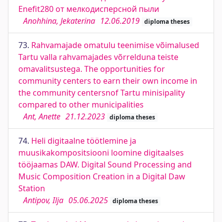
Enefit280 от мелкодисперсной пыли
Anohhina, Jekaterina
12.06.2019
diploma theses
73.
Rahvamajade omatulu teenimise võimalused
Tartu valla rahvamajades võrrelduna teiste
omavalitsustega. The opportunities for
community centers to earn their own income in
the community centersnof Tartu minisipality
compared to other municipalities
Ant, Anette
21.12.2023
diploma theses
74.
Heli digitaalne töötlemine ja
muusikakompositsiooni loomine digitaalses
tööjaamas DAW. Digital Sound Processing and
Music Composition Creation in a Digital Daw
Station
Antipov, Ilja
05.06.2025
diploma theses