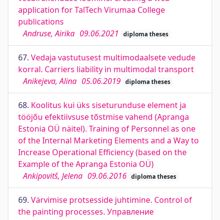
application for TalTech Virumaa College
publications
Andruse, Airika
09.06.2021
diploma theses
67.
Vedaja vastutusest multimodaalsete vedude
korral. Carriers liability in multimodal transport
Anikejeva, Alina
05.06.2019
diploma theses
68.
Koolitus kui üks siseturunduse element ja
tööjõu efektiivsuse tõstmise vahend (Apranga
Estonia OÜ näitel). Training of Personnel as one
of the Internal Marketing Elements and a Way to
Increase Operational Efficiency (based on the
Example of the Apranga Estonia OÜ)
Ankipovitš, Jelena
09.06.2016
diploma theses
69.
Värvimise protsesside juhtimine. Control of
the painting processes. Управление