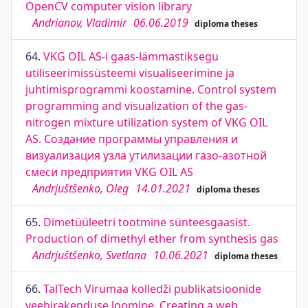
OpenCV computer vision library
Andrianov, Vladimir
06.06.2019
diploma theses
64.
VKG OIL AS-i gaas-lämmastiksegu
utiliseerimissüsteemi visualiseerimine ja
juhtimisprogrammi koostamine. Control system
programming and visualization of the gas-
nitrogen mixture utilization system of VKG OIL
AS. Создание программы управления и
визуализация узла утилизации газо-азотной
смеси предприятия VKG OIL AS
Andrjuštšenko, Oleg
14.01.2021
diploma theses
65.
Dimetüüleetri tootmine sünteesgaasist.
Production of dimethyl ether from synthesis gas
Andrjuštšenko, Svetlana
10.06.2021
diploma theses
66.
TalTech Virumaa kolledži publikatsioonide
veebirakenduse loomine. Creating a web