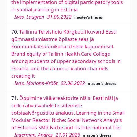
the implementation of digital participatory tools
in spatial planning in Estonia
Ilves, Laugren
31.05.2022
master's theses
70.
Tallinna Tervishoiu Kõrgkooli kuvand Eesti
gümnaasiumiastme õpilaste seas ja
kommunikatsioonikanalid selle kujunemisel.
Brand equity of Tallinn Health Care College
among students of upper secondary schools in
Estonia, and the communication channels
creating it
Ilves, Mariann-Krõõt
02.06.2022
master's theses
71.
Õppimine väikereaktorite nišis: Eesti niši ja
selle rahvusvaheliste sidemete
sotsiaalvõrgustiku analüüs. Learning in the Small
Modular Reactor Niche: Social Network Analysis
of Estonias SMR Niche and its International Ties
Ingerman, Andres
21.01.2026
master's theses