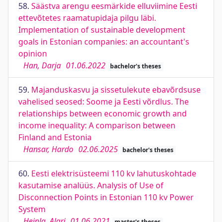
58.
Säästva arengu eesmärkide elluviimine Eesti
ettevõtetes raamatupidaja pilgu läbi.
Implementation of sustainable development
goals in Estonian companies: an accountant's
opinion
Han, Darja
01.06.2022
bachelor's theses
59.
Majanduskasvu ja sissetulekute ebavõrdsuse
vahelised seosed: Soome ja Eesti võrdlus. The
relationships between economic growth and
income inequality: A comparison between
Finland and Estonia
Hansar, Hardo
02.06.2025
bachelor's theses
60.
Eesti elektrisüsteemi 110 kv lahutuskohtade
kasutamise analüüs. Analysis of Use of
Disconnection Points in Estonian 110 kv Power
System
Heinla, Alari
01.06.2021
master's theses