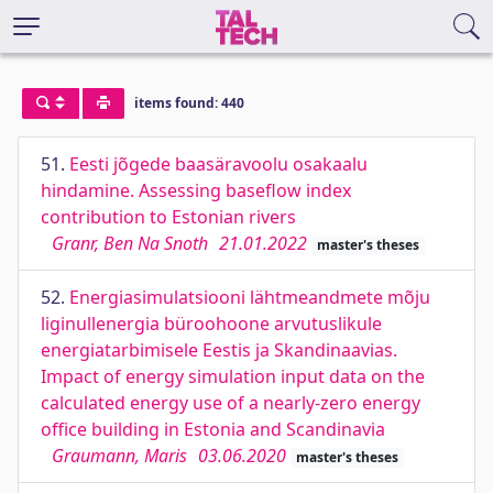
items found: 440
51.
Eesti jõgede baasäravoolu osakaalu
hindamine. Assessing baseflow index
contribution to Estonian rivers
Granr, Ben Na Snoth
21.01.2022
master's theses
52.
Energiasimulatsiooni lähtmeandmete mõju
liginullenergia büroohoone arvutuslikule
energiatarbimisele Eestis ja Skandinaavias.
Impact of energy simulation input data on the
calculated energy use of a nearly-zero energy
office building in Estonia and Scandinavia
Graumann, Maris
03.06.2020
master's theses