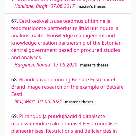
Hänilane, Birgit
07.06.2017
master's theses
67.
Eesti keskvalitsuse teadmusjuhtimine ja
teadmusloome partnerlus tellitud uuringute ja
analüüsi näitel. Knowledge management and
knowledge creation partnership of the Estonian
central government based on procured studies
and analyses
Härginen, Rando
17.08.2020
master's theses
68.
Brändi kuvandi uuring Betsafe Eesti näitel.
Brand image research on the example of Betsafe
Eesti
Iital, Märt
01.06.2021
master's theses
69.
Piirangud ja puudujäägid digitaalsete
osalusvahendite rakendamisel Eesti ruumilises
planeerimises. Restrictions and deficiencies in