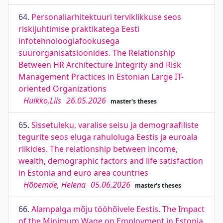
64.
Personaliarhitektuuri terviklikkuse seos
riskijuhtimise praktikatega Eesti
infotehnoloogiafookusega
suurorganisatsioonides. The Relationship
Between HR Architecture Integrity and Risk
Management Practices in Estonian Large IT-
oriented Organizations
Hulkko,Liis
26.05.2026
master's theses
65.
Sissetuleku, varalise seisu ja demograafiliste
tegurite seos eluga rahuloluga Eestis ja euroala
riikides. The relationship between income,
wealth, demographic factors and life satisfaction
in Estonia and euro area countries
Hõbemäe, Helena
05.06.2026
master's theses
66.
Alampalga mõju tööhõivele Eestis. The Impact
of the Minimum Wage on Employment in Estonia