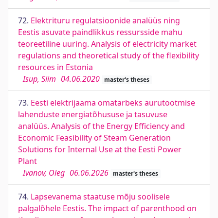
72.
Elektrituru regulatsioonide analüüs ning
Eestis asuvate paindlikkus ressursside mahu
teoreetiline uuring. Analysis of electricity market
regulations and theoretical study of the flexibility
resources in Estonia
Isup, Siim
04.06.2020
master's theses
73.
Eesti elektrijaama omatarbeks aurutootmise
lahenduste energiatõhususe ja tasuvuse
analüüs. Analysis of the Energy Efficienсy and
Economic Feasibility of Steam Generation
Solutions for Internal Use at the Eesti Power
Plant
Ivanov, Oleg
06.06.2026
master's theses
74.
Lapsevanema staatuse mõju soolisele
palgalõhele Eestis. The impact of parenthood on