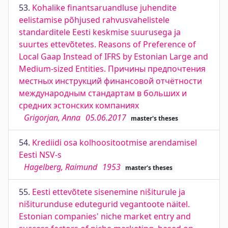
53.
Kohalike finantsaruandluse juhendite
eelistamise põhjused rahvusvahelistele
standarditele Eesti keskmise suurusega ja
suurtes ettevõtetes. Reasons of Preference of
Local Gaap Instead of IFRS by Estonian Large and
Medium-sized Entities. Причины предпочтения
местных инструкций финансовой отчётности
международным стандартам в больших и
средних эстонских компаниях
Grigorjan, Anna
05.06.2017
master's theses
54.
Krediidi osa kolhoositootmise arendamisel
Eesti NSV-s
Hagelberg, Raimund
1953
master's theses
55.
Eesti ettevõtete sisenemine nišiturule ja
nišiturunduse edutegurid vegantoote näitel.
Estonian companies' niche market entry and