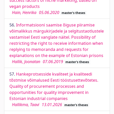
success factors of niche marketing, based on
vegan products
Hain, Henrika
05.06.2020
master's theses
56.
Informatsiooni saamise õiguse piiramise
võimalikkus märgukirjadele ja selgitustaotlustele
vastamisel Eesti vanglate näitel. Possibility of
restricting the right to receive information when
replying to memoranda and requests for
explanations on the example of Estonian prisons
Hallik, Joonatan
07.06.2019
master's theses
57.
Hankeprotsesside kvaliteet ja kvaliteedi
tõstmise võimalused Eesti tööstusettevõtetes.
Quality of procurement processes and
opportunities for quality improvement in
Estonian industrial companies
Hallikma, Taavi
13.01.2026
master's theses