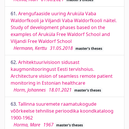
61.
Arengufaaside uuring Aruküla Vaba
Waldorfkooli ja Viljandi Vaba Waldorfkooli näitel.
Study of development phases based on the
examples of Aruküla Free Waldorf School and
Viljandi Free Waldorf School
Hermann, Kerttu
31.05.2018
master's theses
62.
Arhitektuurivisioon sidusast
kaugmonitooringust Eesti tervishoius.
Architecture vision of seamless remote patient
monitoring in Estonian healthcare
Horm, Johannes
18.01.2021
master's theses
63.
Tallinna suuremete raamatukogude
võõrkeelse tehnilise perioodika koondkataloog
1900-1962
Horma, Mare
1967
master's theses