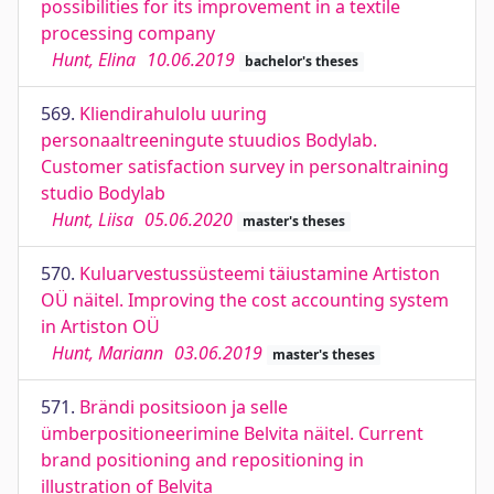
possibilities for its improvement in a textile
processing company
Hunt, Elina
10.06.2019
bachelor's theses
569.
Kliendirahulolu uuring
personaaltreeningute stuudios Bodylab.
Customer satisfaction survey in personaltraining
studio Bodylab
Hunt, Liisa
05.06.2020
master's theses
570.
Kuluarvestussüsteemi täiustamine Artiston
OÜ näitel. Improving the cost accounting system
in Artiston OÜ
Hunt, Mariann
03.06.2019
master's theses
571.
Brändi positsioon ja selle
ümberpositioneerimine Belvita näitel. Current
brand positioning and repositioning in
illustration of Belvita