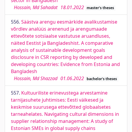
sector in Bangladesh
Hossain, Md Sahadat
18.01.2022
master's theses
556.
Säästva arengu eesmärkide avalikustamise
võrdlev analüüs arenenud ja arengumaade
ettevõtete sotsiaalse vastutuse aruandluses,
näited Eestist ja Bangladeshist. A comparative
analysis of sustainable development goals
disclosure in CSR reporting by developed and
developing countries: Evidence from Estonia and
Bangladesh
Hossain, Md Shazzad
01.06.2022
bachelor's theses
557.
Kultuuriliste erinevustega arvestamine
tarnijasuhete juhtimises: Eesti väikesed ja
keskmise suurusega ettevõtted globaalsetes
tarneahelates. Navigating cultural dimensions in
supplier relationship management: A study of
Estonian SMEs in global supply chains