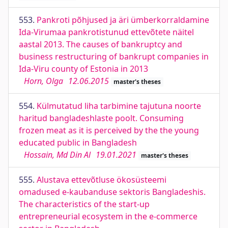
553.
Pankroti põhjused ja äri ümberkorraldamine
Ida-Virumaa pankrotistunud ettevõtete näitel
aastal 2013. The causes of bankruptcy and
business restructuring of bankrupt companies in
Ida-Viru county of Estonia in 2013
Horn, Olga
12.06.2015
master's theses
554.
Külmutatud liha tarbimine tajutuna noorte
haritud bangladeshlaste poolt. Consuming
frozen meat as it is perceived by the the young
educated public in Bangladesh
Hossain, Md Din Al
19.01.2021
master's theses
555.
Alustava ettevõtluse ökosüsteemi
omadused e-kaubanduse sektoris Bangladeshis.
The characteristics of the start-up
entrepreneurial ecosystem in the e-commerce