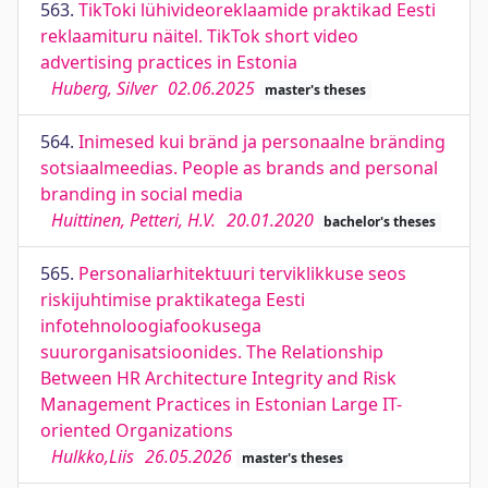
563.
TikToki lühivideoreklaamide praktikad Eesti
reklaamituru näitel. TikTok short video
advertising practices in Estonia
Huberg, Silver
02.06.2025
master's theses
564.
Inimesed kui bränd ja personaalne bränding
sotsiaalmeedias. People as brands and personal
branding in social media
Huittinen, Petteri, H.V.
20.01.2020
bachelor's theses
565.
Personaliarhitektuuri terviklikkuse seos
riskijuhtimise praktikatega Eesti
infotehnoloogiafookusega
suurorganisatsioonides. The Relationship
Between HR Architecture Integrity and Risk
Management Practices in Estonian Large IT-
oriented Organizations
Hulkko,Liis
26.05.2026
master's theses