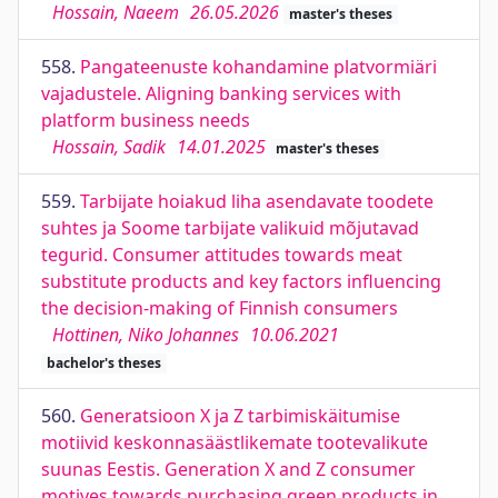
Hossain, Naeem
26.05.2026
master's theses
558.
Pangateenuste kohandamine platvormiäri
vajadustele. Aligning banking services with
platform business needs
Hossain, Sadik
14.01.2025
master's theses
559.
Tarbijate hoiakud liha asendavate toodete
suhtes ja Soome tarbijate valikuid mõjutavad
tegurid. Consumer attitudes towards meat
substitute products and key factors influencing
the decision-making of Finnish consumers
Hottinen, Niko Johannes
10.06.2021
bachelor's theses
560.
Generatsioon X ja Z tarbimiskäitumise
motiivid keskonnasäästlikemate tootevalikute
suunas Eestis. Generation X and Z consumer
motives towards purchasing green products in