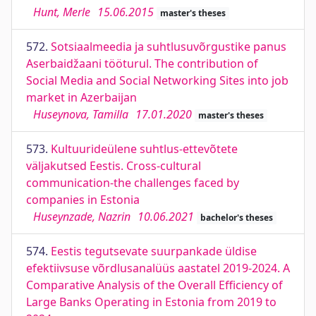
Hunt, Merle
15.06.2015
master's theses
572.
Sotsiaalmeedia ja suhtlusuvõrgustike panus
Aserbaidžaani tööturul. The contribution of
Social Media and Social Networking Sites into job
market in Azerbaijan
Huseynova, Tamilla
17.01.2020
master's theses
573.
Kultuurideülene suhtlus-ettevõtete
väljakutsed Eestis. Cross-cultural
communication-the challenges faced by
companies in Estonia
Huseynzade, Nazrin
10.06.2021
bachelor's theses
574.
Eestis tegutsevate suurpankade üldise
efektiivsuse võrdlusanalüüs aastatel 2019-2024. A
Comparative Analysis of the Overall Efficiency of
Large Banks Operating in Estonia from 2019 to