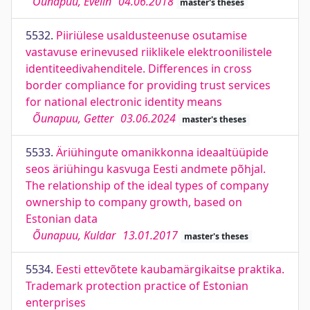
Õunapuu, Evelin
04.06.2018
master's theses
5532.
Piiriülese usaldusteenuse osutamise
vastavuse erinevused riiklikele elektroonilistele
identiteedivahenditele. Differences in cross
border compliance for providing trust services
for national electronic identity means
Õunapuu, Getter
03.06.2024
master's theses
5533.
Äriühingute omanikkonna ideaaltüüpide
seos äriühingu kasvuga Eesti andmete põhjal.
The relationship of the ideal types of company
ownership to company growth, based on
Estonian data
Õunapuu, Kuldar
13.01.2017
master's theses
5534.
Eesti ettevõtete kaubamärgikaitse praktika.
Trademark protection practice of Estonian
enterprises