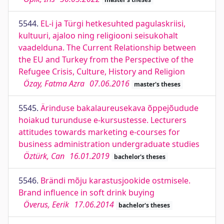
5544.
EL-i ja Türgi hetkesuhted pagulaskriisi,
kultuuri, ajaloo ning religiooni seisukohalt
vaadelduna. The Current Relationship between
the EU and Turkey from the Perspective of the
Refugee Crisis, Culture, History and Religion
Özay, Fatma Azra
07.06.2016
master's theses
5545.
Ärinduse bakalaureusekava õppejõudude
hoiakud turunduse e-kursustesse. Lecturers
attitudes towards marketing e-courses for
business administration undergraduate studies
Öztürk, Can
16.01.2019
bachelor's theses
5546.
Brändi mõju karastusjookide ostmisele.
Brand influence in soft drink buying
Överus, Eerik
17.06.2014
bachelor's theses