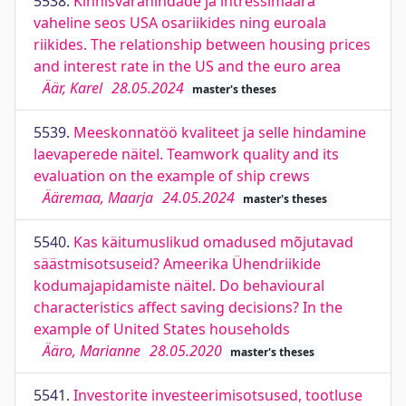
5538.
Kinnisvarahindade ja intressimäära
vaheline seos USA osariikides ning euroala
riikides. The relationship between housing prices
and interest rate in the US and the euro area
Äär, Karel
28.05.2024
master's theses
5539.
Meeskonnatöö kvaliteet ja selle hindamine
laevaperede näitel. Teamwork quality and its
evaluation on the example of ship crews
Ääremaa, Maarja
24.05.2024
master's theses
5540.
Kas käitumuslikud omadused mõjutavad
säästmisotsuseid? Ameerika Ühendriikide
kodumajapidamiste näitel. Do behavioural
characteristics affect saving decisions? In the
example of United States households
Ääro, Marianne
28.05.2020
master's theses
5541.
Investorite investeerimisotsused, tootluse