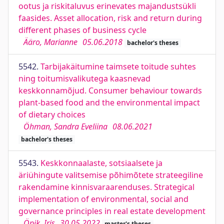
ootus ja riskitaluvus erinevates majandustsükli
faasides. Asset allocation, risk and return during
different phases of business cycle
Ääro, Marianne
05.06.2018
bachelor's theses
5542.
Tarbijakäitumine taimsete toitude suhtes
ning toitumisvalikutega kaasnevad
keskkonnamõjud. Consumer behaviour towards
plant-based food and the environmental impact
of dietary choices
Öhman, Sandra Eveliina
08.06.2021
bachelor's theses
5543.
Keskkonnaalaste, sotsiaalsete ja
äriühingute valitsemise põhimõtete strateegiline
rakendamine kinnisvaraarenduses. Strategical
implementation of environmental, social and
governance principles in real estate development
Öpik, Iris
30.05.2022
master's theses