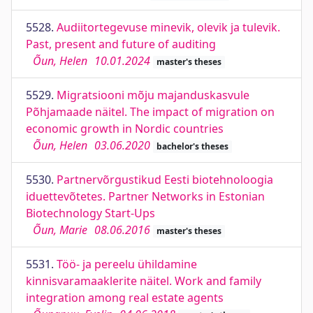
5528.
Audiitortegevuse minevik, olevik ja tulevik.
Past, present and future of auditing
Õun, Helen
10.01.2024
master's theses
5529.
Migratsiooni mõju majanduskasvule
Põhjamaade näitel. The impact of migration on
economic growth in Nordic countries
Õun, Helen
03.06.2020
bachelor's theses
5530.
Partnervõrgustikud Eesti biotehnoloogia
iduettevõtetes. Partner Networks in Estonian
Biotechnology Start-Ups
Õun, Marie
08.06.2016
master's theses
5531.
Töö- ja pereelu ühildamine
kinnisvaramaaklerite näitel. Work and family
integration among real estate agents