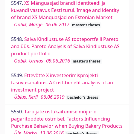
5547.
XS Mänguasjad brändi identiteedi ja
kuvandi vastavus Eesti turul. Image and identity
of brand XS Mänguasjad on Estonian Market
Ööbik, Marge
06.06.2017
master's theses
5548.
Salva Kindlustuse AS tooteportfelli Pareto
analüüs. Pareto Analysis of Salva Kindlustuse AS
product portfolio
Ööbik, Urmas
09.06.2016
master's theses
5549.
Ettevõtte X investeerimisprojekti
tasuvusanalüüs. A Cost-benefit analysis of an
investment project
Übius, Kerli
06.06.2019
bachelor's theses
5550.
Tarbijate ostukäitumise mõjurid
pagaritoodete ostmisel. Factors Influencing
Purchase Behavior when Buying Bakery Products
Üle, Marko
13.06.2016
bachelor's theses