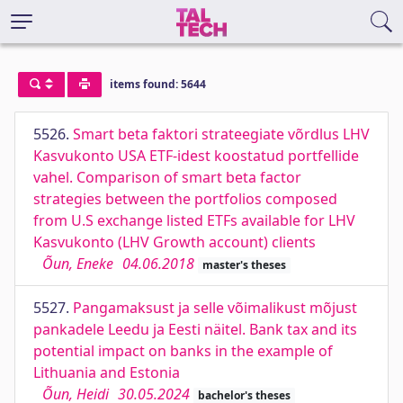
items found: 5644
5526.
Smart beta faktori strateegiate võrdlus LHV
Kasvukonto USA ETF-idest koostatud portfellide
vahel. Comparison of smart beta factor
strategies between the portfolios composed
from U.S exchange listed ETFs available for LHV
Kasvukonto (LHV Growth account) clients
Õun, Eneke
04.06.2018
master's theses
5527.
Pangamaksust ja selle võimalikust mõjust
pankadele Leedu ja Eesti näitel. Bank tax and its
potential impact on banks in the example of
Lithuania and Estonia
Õun, Heidi
30.05.2024
bachelor's theses