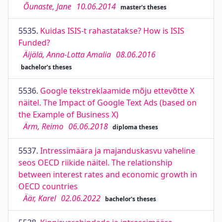
Õunaste, Jane
10.06.2014
master's theses
5535.
Kuidas ISIS-t rahastatakse? How is ISIS
Funded?
Äijälä, Anna-Lotta Amalia
08.06.2016
bachelor's theses
5536.
Google tekstreklaamide mõju ettevõtte X
näitel. The Impact of Google Text Ads (based on
the Example of Business X)
Ärm, Reimo
06.06.2018
diploma theses
5537.
Intressimäära ja majanduskasvu vaheline
seos OECD riikide näitel. The relationship
between interest rates and economic growth in
OECD countries
Äär, Karel
02.06.2022
bachelor's theses