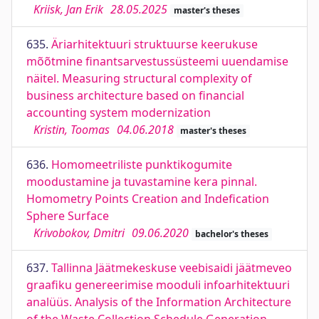
Kriisk, Jan Erik
28.05.2025
master's theses
635.
Äriarhitektuuri struktuurse keerukuse
mõõtmine finantsarvestussüsteemi uuendamise
näitel. Measuring structural complexity of
business architecture based on financial
accounting system modernization
Kristin, Toomas
04.06.2018
master's theses
636.
Homomeetriliste punktikogumite
moodustamine ja tuvastamine kera pinnal.
Homometry Points Creation and Indefication
Sphere Surface
Krivobokov, Dmitri
09.06.2020
bachelor's theses
637.
Tallinna Jäätmekeskuse veebisaidi jäätmeveo
graafiku genereerimise mooduli infoarhitektuuri
analüüs. Analysis of the Information Architecture