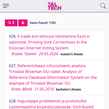
items found: 1783
626.
E-hääle korrektsuse tõestamine Eesti e-
valimistel. Proving Vote Correctness in the
Estonian Internet Voting System
Kraavi, Taaniel
29.05.2024
master's theses
627.
Referentsbaasi infosüsteemi analüüs
Trinidad Wiseman OÜ näitel. Analysis of
Reference Database Information System on the
example of Trinidad Wiseman OÜ
Krain, Mirell
31.05.2018
bachelor's theses
628.
Hajusleppe probleemid ja protokollid:
süstemaatiline kirjandusülevaade. Distributed