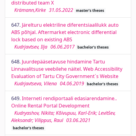
distributed team X
Krämann,Kirke
31.05.2022
master's theses
647.
Järelturu elektriline diferentsiaalilukk auto
ABS põhjal. Aftermarket electronic differential
lock based on existing ABS
Kudrjavtsev, Ilja
06.06.2017
bachelor's theses
648.
Juurdepääsetavuse hindamine Tartu
Linnavalitsuse veebilehe näitel. Web Accessibility
Evaluation of Tartu City Government´s Website
Kudrjavtseva, Vilena
04.06.2019
bachelor's theses
649.
Interneti rendiportaali edasiarendamine..
Online Rental Portal Development
Kudryashov, Nikita; Kõivupuu, Karl-Erik; Levitšev,
Aleksandr; Vilippus, Raul
03.06.2021
bachelor's theses