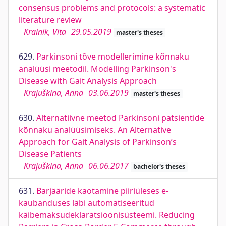
consensus problems and protocols: a systematic
literature review
Krainik, Vita
29.05.2019
master's theses
629.
Parkinsoni tõve modellerimine kõnnaku
analüüsi meetodil. Modelling Parkinson's
Disease with Gait Analysis Approach
Krajuškina, Anna
03.06.2019
master's theses
630.
Alternatiivne meetod Parkinsoni patsientide
kõnnaku analüüsimiseks. An Alternative
Approach for Gait Analysis of Parkinson’s
Disease Patients
Krajuškina, Anna
06.06.2017
bachelor's theses
631.
Barjääride kaotamine piiriüleses e-
kaubanduses läbi automatiseeritud
käibemaksudeklaratsioonisüsteemi. Reducing