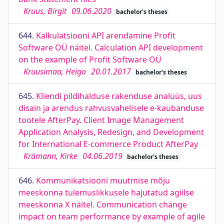
Kruus, Birgit
09.06.2020
bachelor's theses
644.
Kalkulatsiooni API arendamine Profit
Software OÜ näitel. Calculation API development
on the example of Profit Software OÜ
Kruusimaa, Heigo
20.01.2017
bachelor's theses
645.
Kliendi pildihalduse rakenduse analüüs, uus
disain ja arendus rahvusvahelisele e-kaubanduse
tootele AfterPay. Client Image Management
Application Analysis, Redesign, and Development
for International E-commerce Product AfterPay
Krämann, Kirke
04.06.2019
bachelor's theses
646.
Kommunikatsiooni muutmise mõju
meeskonna tulemuslikkusele hajutatud agiilse
meeskonna X näitel. Communication change
impact on team performance by example of agile