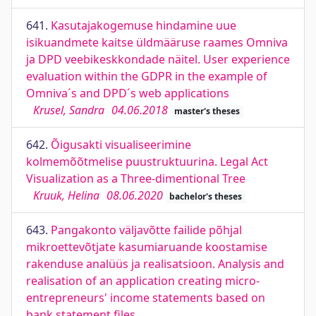
641.
Kasutajakogemuse hindamine uue
isikuandmete kaitse üldmääruse raames Omniva
ja DPD veebikeskkondade näitel. User experience
evaluation within the GDPR in the example of
Omniva´s and DPD´s web applications
Krusel, Sandra
04.06.2018
master's theses
642.
Õigusakti visualiseerimine
kolmemõõtmelise puustruktuurina. Legal Act
Visualization as a Three-dimentional Tree
Kruuk, Helina
08.06.2020
bachelor's theses
643.
Pangakonto väljavõtte failide põhjal
mikroettevõtjate kasumiaruande koostamise
rakenduse analüüs ja realisatsioon. Analysis and
realisation of an application creating micro-
entrepreneurs' income statements based on
bank statement files