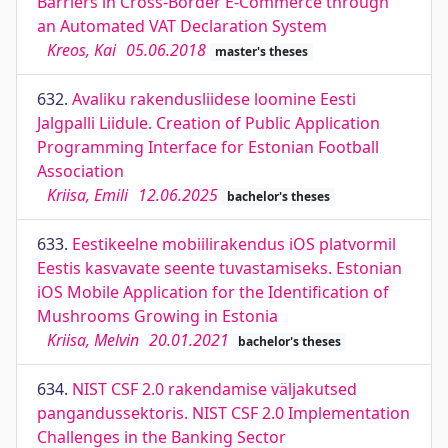
Barriers in Cross-Border E-Commerce through
an Automated VAT Declaration System
Kreos, Kai
05.06.2018
master's theses
632.
Avaliku rakendusliidese loomine Eesti
Jalgpalli Liidule. Creation of Public Application
Programming Interface for Estonian Football
Association
Kriisa, Emili
12.06.2025
bachelor's theses
633.
Eestikeelne mobiilirakendus iOS platvormil
Eestis kasvavate seente tuvastamiseks. Estonian
iOS Mobile Application for the Identification of
Mushrooms Growing in Estonia
Kriisa, Melvin
20.01.2021
bachelor's theses
634.
NIST CSF 2.0 rakendamise väljakutsed
pangandussektoris. NIST CSF 2.0 Implementation
Challenges in the Banking Sector