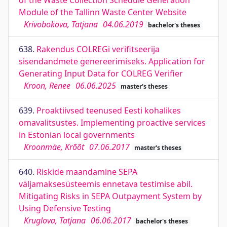
of the Waste Collection Schedule Generation
Module of the Tallinn Waste Center Website
Krivobokova, Tatjana
04.06.2019
bachelor's theses
638.
Rakendus COLREGi verifitseerija
sisendandmete genereerimiseks. Application for
Generating Input Data for COLREG Verifier
Kroon, Renee
06.06.2025
master's theses
639.
Proaktiivsed teenused Eesti kohalikes
omavalitsustes. Implementing proactive services
in Estonian local governments
Kroonmäe, Krõõt
07.06.2017
master's theses
640.
Riskide maandamine SEPA
väljamaksesüsteemis ennetava testimise abil.
Mitigating Risks in SEPA Outpayment System by
Using Defensive Testing
Kruglova, Tatjana
06.06.2017
bachelor's theses