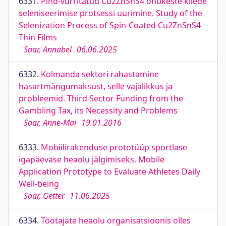
6331.
Pind-vurritatud Cu2ZnSnS4 õhukeste kilede
seleniseerimise protsessi uurimine. Study of the
Selenization Process of Spin-Coated Cu2ZnSnS4
Thin Films
Saar, Annabel
06.06.2025
6332.
Kolmanda sektori rahastamine
hasartmängumaksust, selle vajalikkus ja
probleemid. Third Sector Funding from the
Gambling Tax, its Necessity and Problems
Saar, Anne-Mai
19.01.2016
6333.
Mobiilirakenduse prototüüp sportlase
igapäevase heaolu jälgimiseks. Mobile
Application Prototype to Evaluate Athletes Daily
Well-being
Saar, Getter
11.06.2025
6334.
Töötajate heaolu organisatsioonis olles