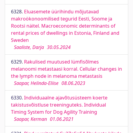
6328.
Eluasemete üürihindu mõjutavad
makroökonoomilised tegurid Eesti, Soome ja
Rootsi näitel. Macroeconomic determinants of
rental prices of dwellings in Estonia, Finland and
Sweden
Saaliste, Darja
30.05.2024
6329.
Rakulised muutused lümfisõlmes
melanoomi metastaasi korral. Cellular changes in
the lymph node in melanoma metastasis
Saapar, Helinda-Eliise
08.06.2023
6330.
Individuaalne ajavõtusüsteem koerte
takistusvõistluse treeninguteks. Individual
Timing System for Dog Agility Training
Saapar, Kerman
01.06.2021