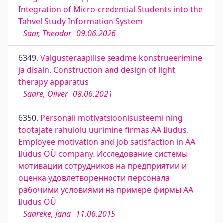
Integration of Micro-credential Students into the
Tahvel Study Information System
Saar, Theodor
09.06.2026
6349.
Valgusteraapilise seadme konstrueerimine
ja disain. Construction and design of light
therapy apparatus
Saare, Oliver
08.06.2021
6350.
Personali motivatsioonisüsteemi ning
töötajate rahulolu uurimine firmas AA Iludus.
Employee motivation and job satisfaction in AA
Iludus OÜ company. Исследование системы
мотивации сотрудников на предприятии и
оценка удовлетворенности персонала
рабочими условиями на примере фирмы AA
Iludus OÜ
Saareke, Jana
11.06.2015