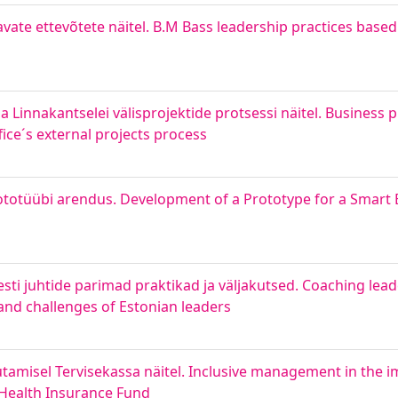
svavate ettevõtete näitel. B.M Bass leadership practices base
na Linnakantselei välisprojektide protsessi näitel. Busine
ice´s external projects process
rototüübi arendus. Development of a Prototype for a Smart
esti juhtide parimad praktikad ja väljakutsed. Coaching lead
 and challenges of Estonian leaders
tamisel Tervisekassa näitel. Inclusive management in the 
Health Insurance Fund