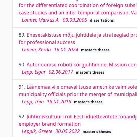
for the differentiated coordination of foreign sub
case studies and an inter-temporal comparison. Vä
Launer, Markus A.
09.09.2005
dissertations
89.
Enesetakistuse mõju juhtidele ja strateegiad pr
for professional success
Lenear, Kerdu
16.01.2024
master's theses
90.
Autonoomse roboti kõrgjuhtimine. Mission con
Lepp, Elgar
02.06.2017
master's theses
91.
Läänemaa viie omavalitsuse ametnike valmisol
municipality officials prior the merger of municipali
Lepp, Triin
18.01.2018
master's theses
92.
Juhtimiskultuuri roll Eesti iduettevõtete tööan
employer brand formation
Leppik, Greete
30.05.2022
master's theses