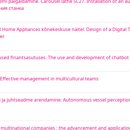
mi paigaldamine. Carousel lathe SC27. Installation of an a
ния станка
Home Appliances kõnekeskuse näitel. Design of a Digital 
ter
sed finantsasutuses. The use and development of chatbot in
. Effective management in multicultural teams
 ja juhtseadme arendamine. Autonomous vessel perception
 multinational companies : the advancement and applicatio