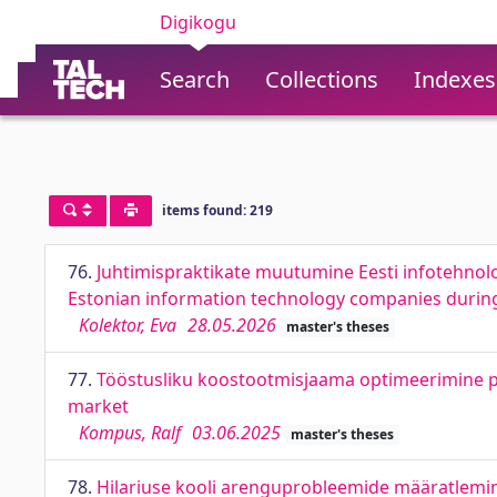
Digikogu
Search
Collections
Indexes
items found: 219
76.
Juhtimispraktikate muutumine Eesti infotehnol
Estonian information technology companies during
Kolektor, Eva
28.05.2026
master's theses
77.
Tööstusliku koostootmisjaama optimeerimine päev
market
Kompus, Ralf
03.06.2025
master's theses
78.
Hilariuse kooli arenguprobleemide määratlemin