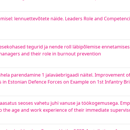
amisel: lennuettevõtete näide. Leaders Role and Competenc
nesekohased tegurid ja nende roll läbipõlemise ennetamises.
managers and their role in burnout prevention
ahela parendamine 1 jalaväebrigaadi näitel. Improvement 
s in Estonian Defence Forces on Example on 1st Infantry Br
a kaasatus seoses vahetu juhi vanuse ja töökogemusega. Em
 to the age and work experience of their immediate supervis