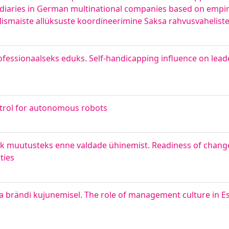
sidiaries in German multinational companies based on empiri
lismaiste allüksuste koordineerimine Saksa rahvusvaheliste
ofessionaalseks eduks. Self-handicapping influence on lead
trol for autonomous robots
ek muutusteks enne valdade ühinemist. Readiness of chang
ties
dja brändi kujunemisel. The role of management culture in E