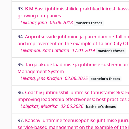
93.
B.M Bassi juhtimisstiilide praktikad kiiresti ka
growing companies
Liiksaar, Jana
05.06.2018
master's theses
94.
Äriprotsesside juhtimine ja parendamine Tallin
and improvement on the example of Tallinn City Off
Liivamägi, Kärt Catharin
17.01.2019
master's theses
95.
Targa akude laadimise ja juhtimise süsteemi p
Management System
Liivand, Jens-Kristjan
02.06.2025
bachelor's theses
96.
Coachiv juhtimisstiil juhtimise tõhustamiseks: E
improving leadership effectiveness: best practices
Lobjakas, Maarika
02.06.2026
bachelor's theses
97.
Kaasav juhtimine teenusepõhise juhtimise juuru
service-based management on the example of the 