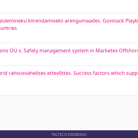
giülemineku kiirendamiseks arengumaades. Govstack Playbo
ountries
ions OÜ-s. Safety management system in Marketex Offshor
rid rahvusvahelises ettevõttes. Success factors which supp
TALTECH DIGIKOGU