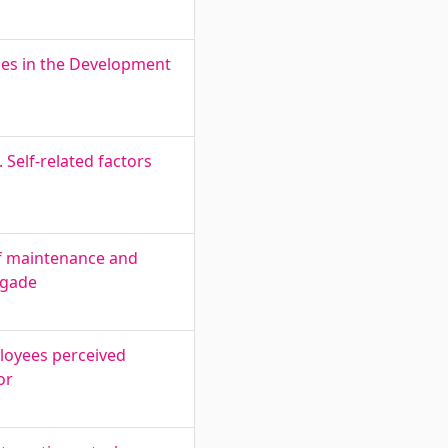
ies in the Development
 Self-related factors
of maintenance and
igade
ployees perceived
or