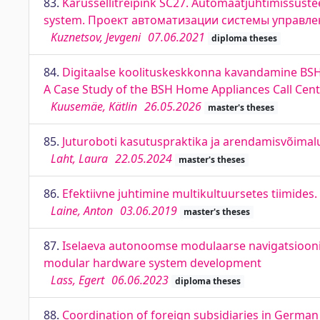
83.
Karussellitreipink SC27. Automaatjuhtimissüstee
system. Проект автоматизации системы управле
Kuznetsov, Jevgeni
07.06.2021
diploma theses
84.
Digitaalse koolituskeskkonna kavandamine BSH 
A Case Study of the BSH Home Appliances Call Cen
Kuusemäe, Kätlin
26.05.2026
master's theses
85.
Juturoboti kasutuspraktika ja arendamisvõimalu
Laht, Laura
22.05.2024
master's theses
86.
Efektiivne juhtimine multikultuursetes tiimides
Laine, Anton
03.06.2019
master's theses
87.
Iselaeva autonoomse modulaarse navigatsiooni
modular hardware system development
Lass, Egert
06.06.2023
diploma theses
88.
Coordination of foreign subsidiaries in German