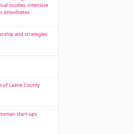
cal studies, intensive
s ettevõtetes
ership and strategies
e of Lääne County
stonian start-ups