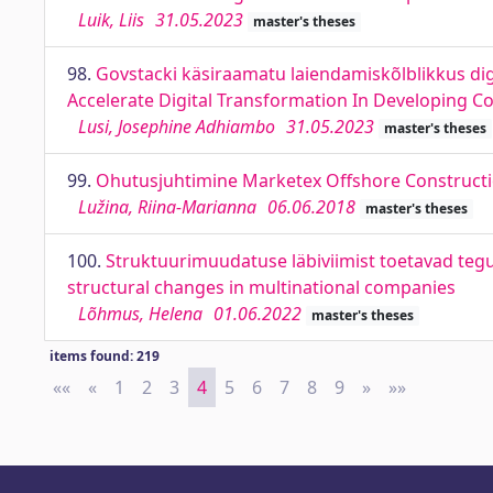
Luik, Liis
31.05.2023
master's theses
98.
Govstacki käsiraamatu laiendamiskõlblikkus di
Accelerate Digital Transformation In Developing C
Lusi, Josephine Adhiambo
31.05.2023
master's theses
99.
Ohutusjuhtimine Marketex Offshore Construct
Lužina, Riina-Marianna
06.06.2018
master's theses
100.
Struktuurimuudatuse läbiviimist toetavad tegu
structural changes in multinational companies
Lõhmus, Helena
01.06.2022
master's theses
items found: 219
««
First
«
Previous
1
2
3
4
5
6
7
8
9
»
Next
»»
Last