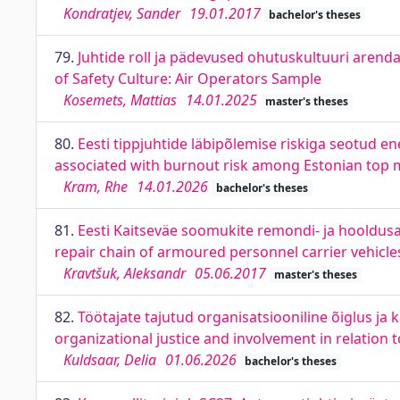
Kondratjev, Sander
19.01.2017
bachelor's theses
79.
Juhtide roll ja pädevused ohutuskultuuri arend
of Safety Culture: Air Operators Sample
Kosemets, Mattias
14.01.2025
master's theses
80.
Eesti tippjuhtide läbipõlemise riskiga seotud e
associated with burnout risk among Estonian top 
Kram, Rhe
14.01.2026
bachelor's theses
81.
Eesti Kaitseväe soomukite remondi- ja hooldus
repair chain of armoured personnel carrier vehicle
Kravtšuk, Aleksandr
05.06.2017
master's theses
82.
Töötajate tajutud organisatsiooniline õiglus j
organizational justice and involvement in relation
Kuldsaar, Delia
01.06.2026
bachelor's theses