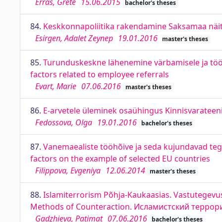
Erras, Grete
15.06.2015
bachelor's theses
84.
Keskkonnapoliitika rakendamine Saksamaa näit
Esirgen, Adalet Zeynep
19.01.2016
master's theses
85.
Turunduskeskne lähenemine värbamisele ja töö
factors related to employee referrals
Evart, Marie
07.06.2016
master's theses
86.
E-arvetele üleminek osaühingus Kinnisvarateeni
Fedossova, Olga
19.01.2016
bachelor's theses
87.
Vanemaealiste tööhõive ja seda kujundavad tegu
factors on the example of selected EU countries
Filippova, Evgeniya
12.06.2014
master's theses
88.
Islamiterrorism Põhja-Kaukaasias. Vastutegevus
Methods of Counteraction. Исламистский терро
Gadzhieva, Patimat
07.06.2016
bachelor's theses