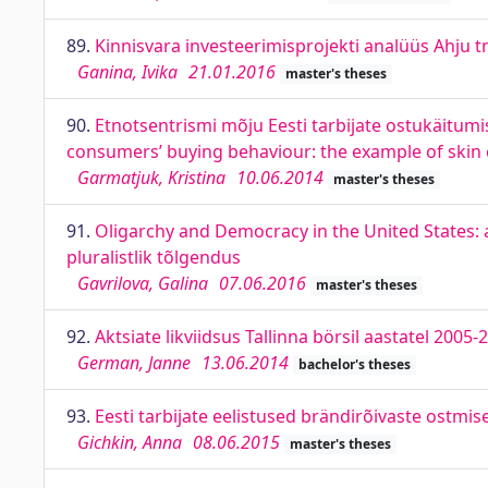
89.
Kinnisvara investeerimisprojekti analüüs Ahju tn.
Ganina, Ivika
21.01.2016
master's theses
90.
Etnotsentrismi mõju Eesti tarbijate ostukäitum
consumers’ buying behaviour: the example of skin
Garmatjuk, Kristina
10.06.2014
master's theses
91.
Oligarchy and Democracy in the United States: a
pluralistlik tõlgendus
Gavrilova, Galina
07.06.2016
master's theses
92.
Aktsiate likviidsus Tallinna börsil aastatel 2005
German, Janne
13.06.2014
bachelor's theses
93.
Eesti tarbijate eelistused brändirõivaste ostmi
Gichkin, Anna
08.06.2015
master's theses