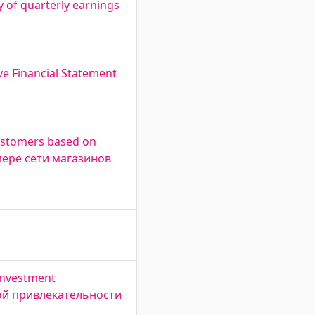
y of quarterly earnings
e Financial Statement
customers based on
мере сети магазинов
 investment
нной привлекательности