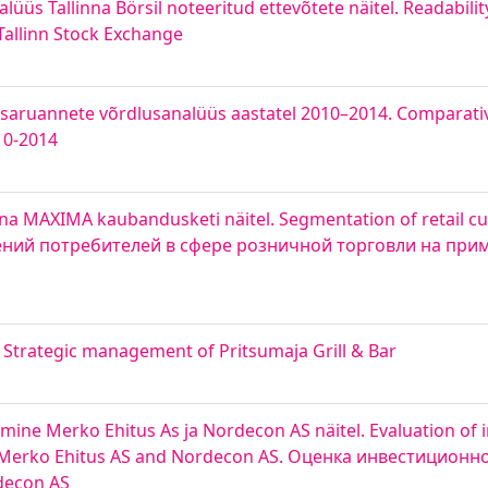
üs Tallinna Börsil noteeritud ettevõtete näitel. Readabilit
Tallinn Stock Exchange
saruannete võrdlusanalüüs aastatel 2010–2014. Comparativ
10-2014
inna MAXIMA kaubandusketi näitel. Segmentation of retail 
тений потребителей в сфере розничной торговли на при
s. Strategic management of Pritsumaja Grill & Bar
amine Merko Ehitus As ja Nordecon AS näitel. Evaluation of
s of Merko Ehitus AS and Nordecon AS. Оценка инвестицио
decon AS