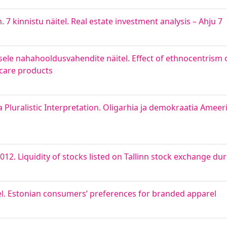
 7 kinnistu näitel. Real estate investment analysis – Ahju 7
isele nahahooldusvahendite näitel. Effect of ethnocentrism
 care products
 Pluralistic Interpretation. Oligarhia ja demokraatia Ameer
-2012. Liquidity of stocks listed on Tallinn stock exchange d
sel. Estonian consumers’ preferences for branded apparel