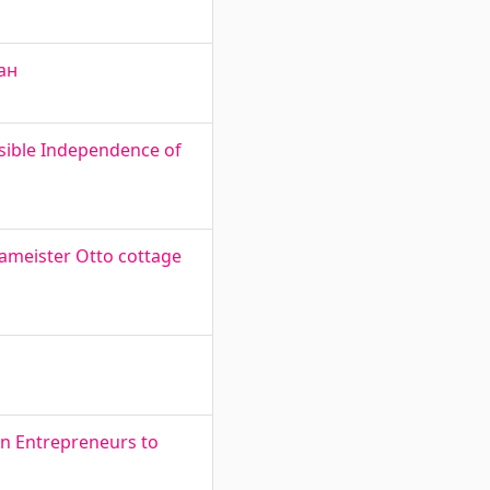
ран
ssible Independence of
mameister Otto cottage
n Entrepreneurs to