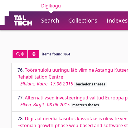
Digikogu
Search
Collections
Indexes
items found: 864
76.
Töörahulolu uuringu läbiviimine Astangu Kutsere
Rehabilitation Centre
Elblaus, Katre
17.06.2015
bachelor's theses
77.
Alternatiivsed investeeringud valitud Euroopa 
Elken, Birgit
08.06.2015
master's theses
78.
Digitaalmeedia kasutus kasvufaasis olevate vee
Estonian growth-phase web-based and software s