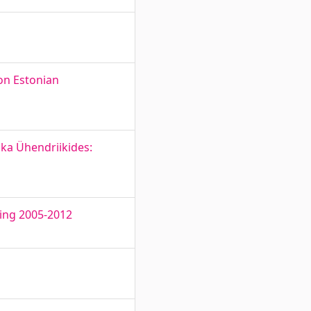
 on Estonian
ika Ühendriikides:
uring 2005-2012