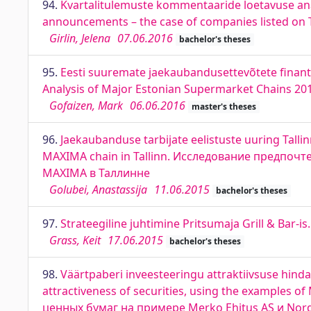
94.
Kvartalitulemuste kommentaaride loetavuse analü
announcements – the case of companies listed on 
Girlin, Jelena
07.06.2016
bachelor's theses
95.
Eesti suuremate jaekaubandusettevõtete finant
Analysis of Major Estonian Supermarket Chains 20
Gofaizen, Mark
06.06.2016
master's theses
96.
Jaekaubanduse tarbijate eelistuste uuring Tall
MAXIMA chain in Tallinn. Исследование предпоч
MAXIMA в Таллинне
Golubei, Anastassija
11.06.2015
bachelor's theses
97.
Strateegiline juhtimine Pritsumaja Grill & Bar-i
Grass, Keit
17.06.2015
bachelor's theses
98.
Väärtpaberi inveesteeringu attraktiivsuse hind
attractiveness of securities, using the example
ценных бумаг на примере Merko Ehitus AS и Nor