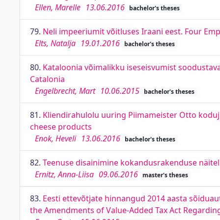
Ellen, Marelle
13.06.2016
bachelor's theses
79.
Neli impeeriumit võitluses Iraani eest. Four E
Elts, Natalja
19.01.2016
bachelor's theses
80.
Kataloonia võimalikku iseseisvumist soodustava
Catalonia
Engelbrecht, Mart
10.06.2015
bachelor's theses
81.
Kliendirahulolu uuring Piimameister Otto koduj
cheese products
Enok, Heveli
13.06.2016
bachelor's theses
82.
Teenuse disainimine kokandusrakenduse näitel.
Ernitz, Anna-Liisa
09.06.2016
master's theses
83.
Eesti ettevõtjate hinnangud 2014 aasta sõidu
the Amendments of Value-Added Tax Act Regarding