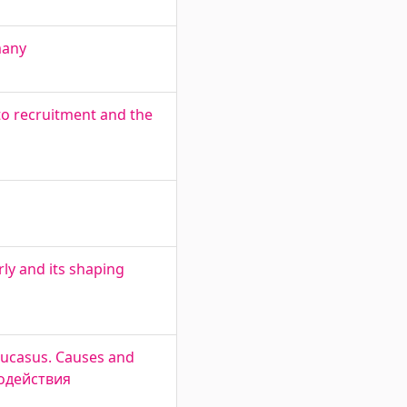
many
o recruitment and the
ly and its shaping
aucasus. Causes and
одействия