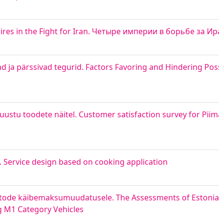
mpires in the Fight for Iran. Четыре империи в борьбе за И
d ja pärssivad tegurid. Factors Favoring and Hindering Po
uustu toodete näitel. Customer satisfaction survey for Pii
 Service design based on cooking application
autode käibemaksumuudatusele. The Assessments of Estonia
 M1 Category Vehicles