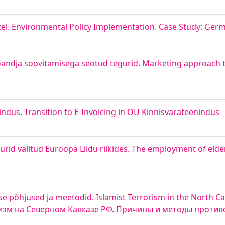
el. Environmental Policy Implementation. Case Study: Ger
andja soovitamisega seotud tegurid. Marketing approach t
ndus. Transition to E-Invoicing in OU Kinnisvarateenindus
rid valitud Euroopa Liidu riikides. The employment of elder
e põhjused ja meetodid. Islamist Terrorism in the North C
ризм на Северном Кавказе РФ. Причины и методы против