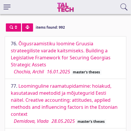
items found: 992
76.
Õigusraamistiku loomine Gruusia
strateegiliste varade kaitsmiseks. Building a
Legislative Framework for Securing Georgias
Strategic Assets
Chochia, Archil
16.01.2025
master's theses
77.
Loominguline raamatupidamine: hoiakud,
kasutatavad meetodid ja mõjutegurid Eesti
näitel. Creative accounting: attitudes, applied
methods and influencing factors in the Estonian
context
Demidova, Vlada
28.05.2025
master's theses