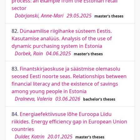
process: an example from the Estonian retail
sector
Dobrjanski, Anne-Mari
29.05.2025
master's theses
82.
Dünaamilise riigihanke süsteem Eestis.
Kasutamise analüüs. Analysis of the use of
dynamic purchasing system in Estonia
Dorbek, Rain
04.06.2025
master's theses
83.
Finantskirjaoskuse ja säästmise olemasolu
seosed Eesti noorte seas. Relationships between
financial literacy and the existence of savings
among young people in Estonia
Dralneva, Valeria
03.06.2026
bachelor's theses
84.
Energiaefektiivsuse lõhe Euroopa Liidu
riikides. Energy efficiency gap in European Union
countries
Dulder, Katrin
20.01.2025
master's theses