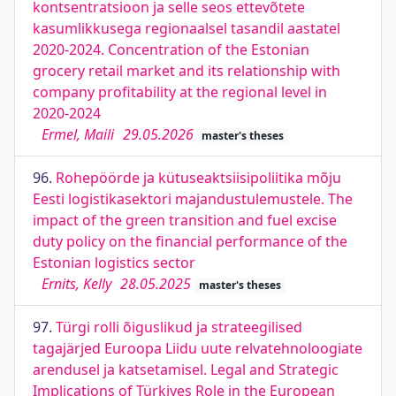
kontsentratsioon ja selle seos ettevõtete
kasumlikkusega regionaalsel tasandil aastatel
2020-2024. Concentration of the Estonian
grocery retail market and its relationship with
company profitability at the regional level in
2020-2024
Ermel, Maili
29.05.2026
master's theses
96.
Rohepöörde ja kütuseaktsiisipoliitika mõju
Eesti logistikasektori majandustulemustele. The
impact of the green transition and fuel excise
duty policy on the financial performance of the
Estonian logistics sector
Ernits, Kelly
28.05.2025
master's theses
97.
Türgi rolli õiguslikud ja strateegilised
tagajärjed Euroopa Liidu uute relvatehnoloogiate
arendusel ja katsetamisel. Legal and Strategic
Implications of Türkiyes Role in the European