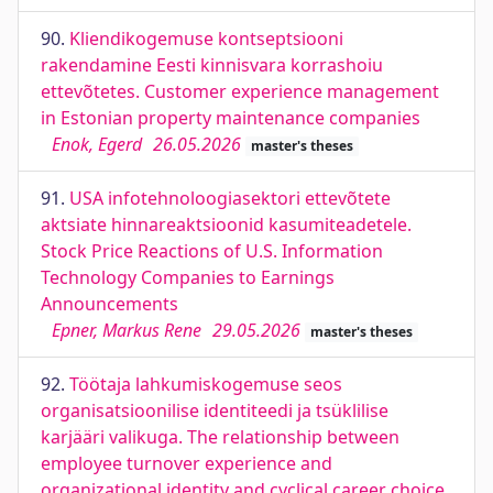
90.
Kliendikogemuse kontseptsiooni
rakendamine Eesti kinnisvara korrashoiu
ettevõtetes. Customer experience management
in Estonian property maintenance companies
Enok, Egerd
26.05.2026
master's theses
91.
USA infotehnoloogiasektori ettevõtete
aktsiate hinnareaktsioonid kasumiteadetele.
Stock Price Reactions of U.S. Information
Technology Companies to Earnings
Announcements
Epner, Markus Rene
29.05.2026
master's theses
92.
Töötaja lahkumiskogemuse seos
organisatsioonilise identiteedi ja tsüklilise
karjääri valikuga. The relationship between
employee turnover experience and
organizational identity and cyclical career choice