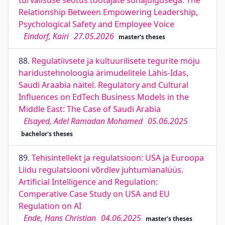
turvalisuse seotus töötajate sõnajulgusega. The
Relationship Between Empowering Leadership,
Psychological Safety and Employee Voice
Eindorf, Kairi
27.05.2026
master's theses
88.
Regulatiivsete ja kultuurilisete tegurite möju
haridustehnoloogia ärimudelitele Lähis-Idas,
Saudi Araabia näitel. Regulatory and Cultural
Influences on EdTech Business Models in the
Middle East: The Case of Saudi Arabia
Elsayed, Adel Ramadan Mohamed
05.06.2025
bachelor's theses
89.
Tehisintellekt ja regulatsioon: USA ja Euroopa
Liidu regulatsiooni võrdlev juhtumianalüüs.
Artificial Intelligence and Regulation:
Comperative Case Study on USA and EU
Regulation on AI
Ende, Hans Christian
04.06.2025
master's theses