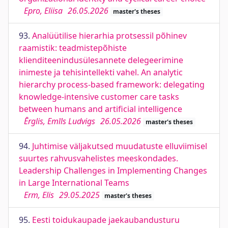
Epro, Eliisa
26.05.2026
master's theses
93.
Analüütilise hierarhia protsessil põhinev
raamistik: teadmistepõhiste
klienditeenindusülesannete delegeerimine
inimeste ja tehisintellekti vahel. An analytic
hierarchy process-based framework: delegating
knowledge-intensive customer care tasks
between humans and artificial intelligence
Ērglis, Emīls Ludvigs
26.05.2026
master's theses
94.
Juhtimise väljakutsed muudatuste elluviimisel
suurtes rahvusvahelistes meeskondades.
Leadership Challenges in Implementing Changes
in Large International Teams
Erm, Elis
29.05.2025
master's theses
95.
Eesti toidukaupade jaekaubandusturu