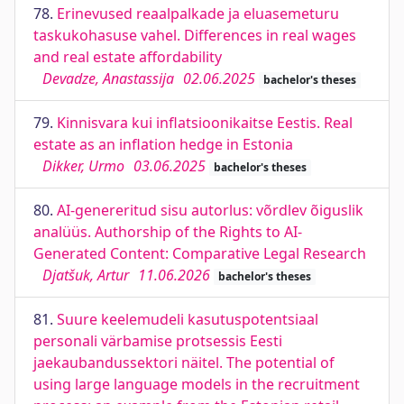
78.
Erinevused reaalpalkade ja eluasemeturu
taskukohasuse vahel. Differences in real wages
and real estate affordability
Devadze, Anastassija
02.06.2025
bachelor's theses
79.
Kinnisvara kui inflatsioonikaitse Eestis. Real
estate as an inflation hedge in Estonia
Dikker, Urmo
03.06.2025
bachelor's theses
80.
AI-genereritud sisu autorlus: võrdlev õiguslik
analüüs. Authorship of the Rights to AI-
Generated Content: Comparative Legal Research
Djatšuk, Artur
11.06.2026
bachelor's theses
81.
Suure keelemudeli kasutuspotentsiaal
personali värbamise protsessis Eesti
jaekaubandussektori näitel. The potential of
using large language models in the recruitment