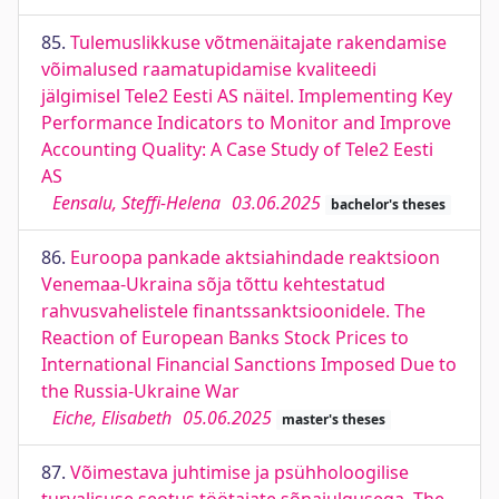
85.
Tulemuslikkuse võtmenäitajate rakendamise
võimalused raamatupidamise kvaliteedi
jälgimisel Tele2 Eesti AS näitel. Implementing Key
Performance Indicators to Monitor and Improve
Accounting Quality: A Case Study of Tele2 Eesti
AS
Eensalu, Steffi-Helena
03.06.2025
bachelor's theses
86.
Euroopa pankade aktsiahindade reaktsioon
Venemaa-Ukraina sõja tõttu kehtestatud
rahvusvahelistele finantssanktsioonidele. The
Reaction of European Banks Stock Prices to
International Financial Sanctions Imposed Due to
the Russia-Ukraine War
Eiche, Elisabeth
05.06.2025
master's theses
87.
Võimestava juhtimise ja psühholoogilise