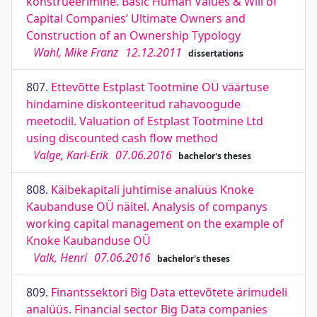
konstrueerimine. Basic Human Values & Will of
Capital Companies’ Ultimate Owners and
Construction of an Ownership Typology
Wahl, Mike Franz
12.12.2011
dissertations
807.
Ettevõtte Estplast Tootmine OÜ väärtuse
hindamine diskonteeritud rahavoogude
meetodil. Valuation of Estplast Tootmine Ltd
using discounted cash flow method
Valge, Karl-Erik
07.06.2016
bachelor's theses
808.
Käibekapitali juhtimise analüüs Knoke
Kaubanduse OÜ näitel. Analysis of companys
working capital management on the example of
Knoke Kaubanduse OÜ
Valk, Henri
07.06.2016
bachelor's theses
809.
Finantssektori Big Data ettevõtete ärimudeli
analüüs. Financial sector Big Data companies