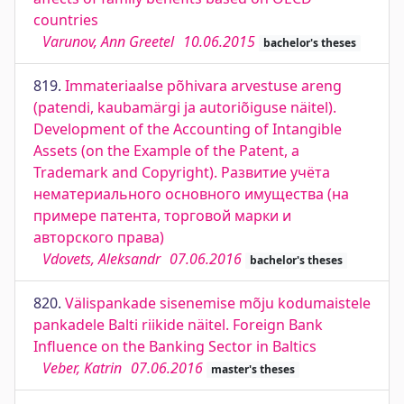
countries
Varunov, Ann Greetel
10.06.2015
bachelor's theses
819.
Immateriaalse põhivara arvestuse areng
(patendi, kaubamärgi ja autoriõiguse näitel).
Development of the Accounting of Intangible
Assets (on the Example of the Patent, a
Trademark and Copyright). Развитие учёта
нематериального основного имущества (на
примере патента, торговой марки и
авторского права)
Vdovets, Aleksandr
07.06.2016
bachelor's theses
820.
Välispankade sisenemise mõju kodumaistele
pankadele Balti riikide näitel. Foreign Bank
Influence on the Banking Sector in Baltics
Veber, Katrin
07.06.2016
master's theses