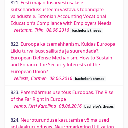
821.
Eesti majandusarvestusalase
kutseharidussüsteemi vastavus tööandjate
vajadustele. Estonian Accounting Vocational
Education’s Compliance with Employers Needs
Veetamm, Triin
08.06.2016
bachelor's theses
822.
Euroopa kaitsemehhanism. Kuidas Euroopa
Liidu turvalisust säilitada ja suurendada?.
European Defense Mechanism. How to Sustain
and Enhance the Security Interests of the
European Union?
Velleste, Carmen
08.06.2016
bachelor's theses
823.
Paremäärmusluse tõus Euroopas. The Rise
of the Far Right in Europe
Venho, Kirsi Karoliina
08.06.2016
bachelor's theses
824.
Neuroturunduse kasutamise võimalused
sotsiaalturunduses. Neuromarketing Utilization