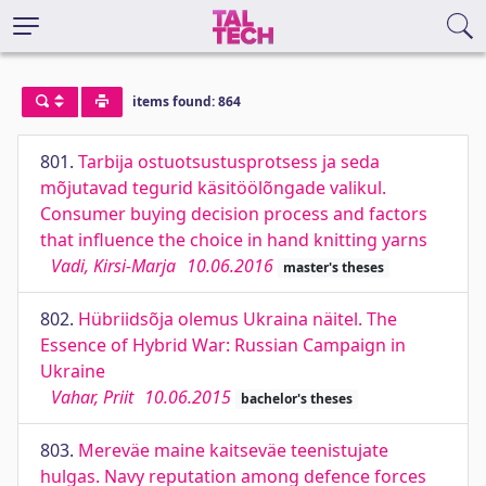
items found: 864
801.
Tarbija ostuotsustusprotsess ja seda
mõjutavad tegurid käsitöölõngade valikul.
Consumer buying decision process and factors
that influence the choice in hand knitting yarns
Vadi, Kirsi-Marja
10.06.2016
master's theses
802.
Hübriidsõja olemus Ukraina näitel. The
Essence of Hybrid War: Russian Campaign in
Ukraine
Vahar, Priit
10.06.2015
bachelor's theses
803.
Mereväe maine kaitseväe teenistujate
hulgas. Navy reputation among defence forces