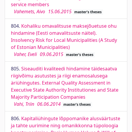
service members
Vahemets, Aivo
15.06.2015
master's theses
804.
Kohaliku omavalitsuse maksejõuetuse ohu
hindamine (Eesti omavalitsuste näitel).
Insolvency Risk for Local Municipalities (A Study
of Estonian Municipalities)
Vaher, Eveli
09.06.2015
master's theses
805.
Siseauditi kvaliteedi hindamine täidesaatva
riigivõimu asutustes ja riigi enamosalusega
äriühingutes. External Quality Assessment in
Executive State Authority Institutiones and State
Majority Participation Companies
Vahi, Triin
06.06.2014
master's theses
806.
Kapitaliühingute lõppomanike alusväärtuste
ja tahte uurimine ning omanikkonna tüpoloogia