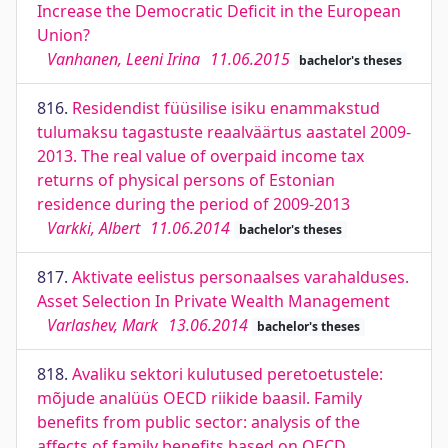
Increase the Democratic Deficit in the European
Union?
Vanhanen, Leeni Irina
11.06.2015
bachelor's theses
816.
Residendist füüsilise isiku enammakstud
tulumaksu tagastuste reaalväärtus aastatel 2009-
2013. The real value of overpaid income tax
returns of physical persons of Estonian
residence during the period of 2009-2013
Varkki, Albert
11.06.2014
bachelor's theses
817.
Aktivate eelistus personaalses varahalduses.
Asset Selection In Private Wealth Management
Varlashev, Mark
13.06.2014
bachelor's theses
818.
Avaliku sektori kulutused peretoetustele:
mõjude analüüs OECD riikide baasil. Family
benefits from public sector: analysis of the
affects of family benefits based on OECD