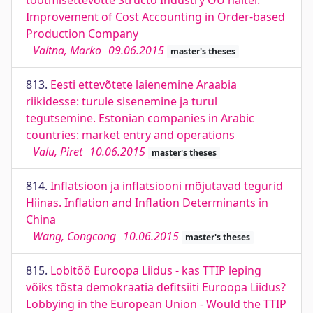
tootmisettevõtte Structo Industry OÜ näitel.
Improvement of Cost Accounting in Order-based
Production Company
Valtna, Marko
09.06.2015
master's theses
813.
Eesti ettevõtete laienemine Araabia
riikidesse: turule sisenemine ja turul
tegutsemine. Estonian companies in Arabic
countries: market entry and operations
Valu, Piret
10.06.2015
master's theses
814.
Inflatsioon ja inflatsiooni mõjutavad tegurid
Hiinas. Inflation and Inflation Determinants in
China
Wang, Congcong
10.06.2015
master's theses
815.
Lobitöö Euroopa Liidus - kas TTIP leping
võiks tõsta demokraatia defitsiiti Euroopa Liidus?
Lobbying in the European Union - Would the TTIP