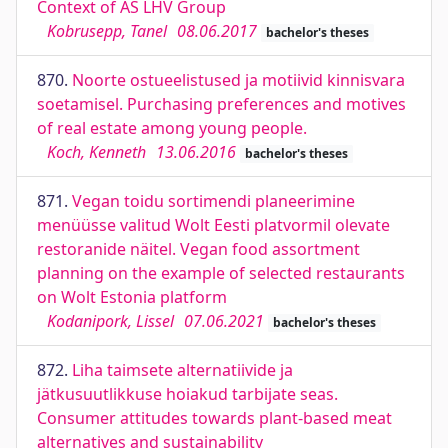
Context of AS LHV Group
Kobrusepp, Tanel
08.06.2017
bachelor's theses
870.
Noorte ostueelistused ja motiivid kinnisvara
soetamisel. Purchasing preferences and motives
of real estate among young people.
Koch, Kenneth
13.06.2016
bachelor's theses
871.
Vegan toidu sortimendi planeerimine
menüüsse valitud Wolt Eesti platvormil olevate
restoranide näitel. Vegan food assortment
planning on the example of selected restaurants
on Wolt Estonia platform
Kodanipork, Lissel
07.06.2021
bachelor's theses
872.
Liha taimsete alternatiivide ja
jätkusuutlikkuse hoiakud tarbijate seas.
Consumer attitudes towards plant-based meat
alternatives and sustainability