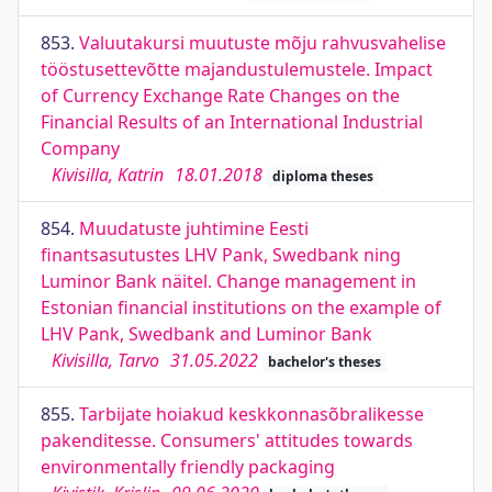
853.
Valuutakursi muutuste mõju rahvusvahelise
tööstusettevõtte majandustulemustele. Impact
of Currency Exchange Rate Changes on the
Financial Results of an International Industrial
Company
Kivisilla, Katrin
18.01.2018
diploma theses
854.
Muudatuste juhtimine Eesti
finantsasutustes LHV Pank, Swedbank ning
Luminor Bank näitel. Change management in
Estonian financial institutions on the example of
LHV Pank, Swedbank and Luminor Bank
Kivisilla, Tarvo
31.05.2022
bachelor's theses
855.
Tarbijate hoiakud keskkonnasõbralikesse
pakenditesse. Consumers' attitudes towards
environmentally friendly packaging