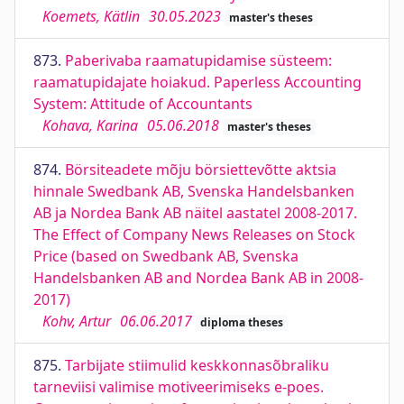
Koemets, Kätlin
30.05.2023
master's theses
873.
Paberivaba raamatupidamise süsteem:
raamatupidajate hoiakud. Paperless Accounting
System: Attitude of Accountants
Kohava, Karina
05.06.2018
master's theses
874.
Börsiteadete mõju börsiettevõtte aktsia
hinnale Swedbank AB, Svenska Handelsbanken
AB ja Nordea Bank AB näitel aastatel 2008-2017.
The Effect of Company News Releases on Stock
Price (based on Swedbank AB, Svenska
Handelsbanken AB and Nordea Bank AB in 2008-
2017)
Kohv, Artur
06.06.2017
diploma theses
875.
Tarbijate stiimulid keskkonnasõbraliku
tarneviisi valimise motiveerimiseks e-poes.