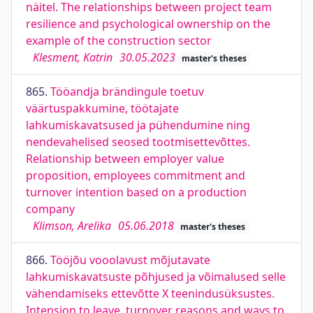
näitel. The relationships between project team
resilience and psychological ownership on the
example of the construction sector
Klesment, Katrin
30.05.2023
master's theses
865.
Tööandja brändingule toetuv
väärtuspakkumine, töötajate
lahkumiskavatsused ja pühendumine ning
nendevahelised seosed tootmisettevõttes.
Relationship between employer value
proposition, employees commitment and
turnover intention based on a production
company
Klimson, Arelika
05.06.2018
master's theses
866.
Tööjõu vooolavust mõjutavate
lahkumiskavatsuste põhjused ja võimalused selle
vähendamiseks ettevõtte X teenindusüksustes.
Intension to leave, turnover reasons and ways to