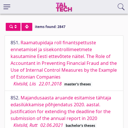
items found: 2847
851.
Raamatupidaja roll finantspettuste
ennetamisel ja sisekontrollimeetmete
kasutamine Eesti ettevõtete näitel. The Role of
Accountant in Preventing Financial Fraud and the
Use of Internal Control Measures by the Example
of Estonian Companies
Kivisild, Liis
22.01.2018
master's theses
852.
Majandusaasta aruande esitamise tähtaja
edasilükkamise põhjendatus 2020. aastal.
Justification for extending the deadline for the
submission of the annual report in 2020
Kivisild, Rutt
02.06.2021
bachelor's theses