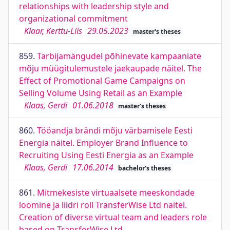
relationships with leadership style and
organizational commitment
Klaar, Kerttu-Liis
29.05.2023
master's theses
859.
Tarbijamängudel põhinevate kampaaniate
mõju müügitulemustele jaekaupade näitel. The
Effect of Promotional Game Campaigns on
Selling Volume Using Retail as an Example
Klaas, Gerdi
01.06.2018
master's theses
860.
Tööandja brändi mõju värbamisele Eesti
Energia näitel. Employer Brand Influence to
Recruiting Using Eesti Energia as an Example
Klaas, Gerdi
17.06.2014
bachelor's theses
861.
Mitmekesiste virtuaalsete meeskondade
loomine ja liidri roll TransferWise Ltd näitel.
Creation of diverse virtual team and leaders role
based on TransferWise Ltd