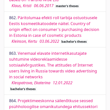
Klaus, Kristi
06.06.2017
master's theses
862.
Päritolumaa efekti roll tarbija ostuotsusele
Eestis kosmeetikatoodete näitel. Country of
origin effect on consumer's purchasing decision
in Estonia in case of cosmetic products
Kleinson, Kertu
03.06.2022
bachelor's theses
863.
Venemaal elavate internetikasutajate
suhtumine videoreklaamidesse
sotsiaalvõrgustikes. The attitudes of Internet
users living in Russia towards video advertising
in social networks
Kleopatrova, Ekaterina
12.01.2022
bachelor's theses
864.
Projektimeeskonna säilenõtkuse seosed
psühholoogilise omanikutundega ehitussektori