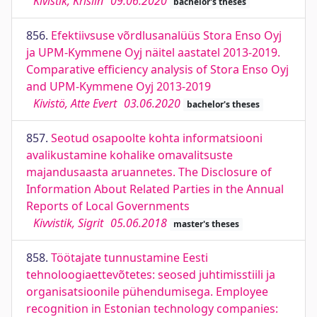
Kivistik, Krislin
09.06.2020
bachelor's theses
856.
Efektiivsuse võrdlusanalüüs Stora Enso Oyj
ja UPM-Kymmene Oyj näitel aastatel 2013-2019.
Comparative efficiency analysis of Stora Enso Oyj
and UPM-Kymmene Oyj 2013-2019
Kivistö, Atte Evert
03.06.2020
bachelor's theses
857.
Seotud osapoolte kohta informatsiooni
avalikustamine kohalike omavalitsuste
majandusaasta aruannetes. The Disclosure of
Information About Related Parties in the Annual
Reports of Local Governments
Kivvistik, Sigrit
05.06.2018
master's theses
858.
Töötajate tunnustamine Eesti
tehnoloogiaettevõtetes: seosed juhtimisstiili ja
organisatsioonile pühendumisega. Employee
recognition in Estonian technology companies: