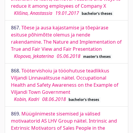
reduce it among employees of Company X
Klišina, Anastassia
19.01.2017
bachelor's theses
867.
Tõese ja ausa kajastamise ja tõepärase
esituse põhimõtte olemus ja nende
rakendamine. The Nature and Implementation of
True and Fair View and Fair Presentation
Klopova, Jekaterina
05.06.2018
master's theses
868.
Töötervishoiu ja tööohutuse teadlikkus
Viljandi Linnavalitsuse näitel. Occupational
Health and Safety Awareness on the Example of
Viljandi Town Government
Kobin, Kadri
08.06.2018
bachelor's theses
869.
Müügiinimeste sisemised ja välised
motivaatorid AS LHV Group näitel. Intrinsic and
Extrinsic Motivators of Sales People in the