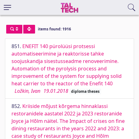
items found: 1916
851.
ENEFIT 140 pürolüüsi protsessi
automatiseerimine ja reaktorisse tahke
soojuskandja sisestusseadme renoveerimine.
Automation of the pyrolysis process and
improvement of the system for supplying solid
heat carrier to the reactor of the Enefit 140
Ložkin, Ivan
19.01.2018
diploma theses
852.
Kriiside mõjust kõrgema hinnaklassi
restoranidele aastatel 2022 ja 2023 restoranide
Joyce ja Hõlm näitel. The Impact of crises on fine
dining restaurants in the years 2022 and 2023: a
case study of restaurants Joyce and Hõlm