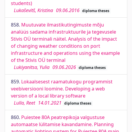
students)
Lukaševitš, Kristina
09.06.2016
diploma theses
858.
Muutuvate ilmastikutingimuste mõju
analüüs sadama infrastruktuurile ja tegevusele
Stivis OÜ terminali näitel. Analysis of the impact
of changing weather conditions on port
infrastructure and operations using the example
of the Stivis OÜ terminal
Lukiyanitsa, Yulia
09.06.2026
diploma theses
859.
Lokaalsesest raamatukogu programmist
veebiversiooni loomine. Developing a web
version of a local library software
Lulla, Reet
14.01.2021
diploma theses
860.
Puiestee 80A peatrepikoja valgustuse
automaatse lülitamise kavandamine. Planning
automatic lighting system for Puiestee 80A main