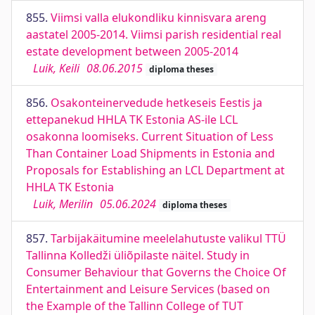
855.
Viimsi valla elukondliku kinnisvara areng
aastatel 2005-2014. Viimsi parish residential real
estate development between 2005-2014
Luik, Keili
08.06.2015
diploma theses
856.
Osakonteinervedude hetkeseis Eestis ja
ettepanekud HHLA TK Estonia AS-ile LCL
osakonna loomiseks. Current Situation of Less
Than Container Load Shipments in Estonia and
Proposals for Establishing an LCL Department at
HHLA TK Estonia
Luik, Merilin
05.06.2024
diploma theses
857.
Tarbijakäitumine meelelahutuste valikul TTÜ
Tallinna Kolledži üliõpilaste näitel. Study in
Consumer Behaviour that Governs the Choice Of
Entertainment and Leisure Services (based on
the Example of the Tallinn College of TUT