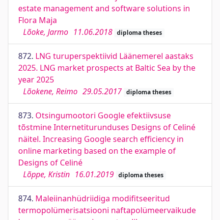
estate management and software solutions in
Flora Maja
Lõoke, Jarmo
11.06.2018
diploma theses
872.
LNG turuperspektiivid Läänemerel aastaks
2025. LNG market prospects at Baltic Sea by the
year 2025
Lõokene, Reimo
29.05.2017
diploma theses
873.
Otsingumootori Google efektiivsuse
tõstmine Internetiturunduses Designs of Celiné
näitel. Increasing Google search efficiency in
online marketing based on the example of
Designs of Celiné
Lõppe, Kristin
16.01.2019
diploma theses
874.
Maleiinanhüdriidiga modifitseeritud
termopolümerisatsiooni naftapolümeervaikude