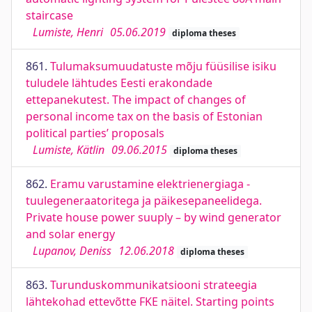
staircase
Lumiste, Henri
05.06.2019
diploma theses
861.
Tulumaksumuudatuste mõju füüsilise isiku
tuludele lähtudes Eesti erakondade
ettepanekutest. The impact of changes of
personal income tax on the basis of Estonian
political parties’ proposals
Lumiste, Kätlin
09.06.2015
diploma theses
862.
Eramu varustamine elektrienergiaga -
tuulegeneraatoritega ja päikesepaneelidega.
Private house power suuply – by wind generator
and solar energy
Lupanov, Deniss
12.06.2018
diploma theses
863.
Turunduskommunikatsiooni strateegia
lähtekohad ettevõtte FKE näitel. Starting points