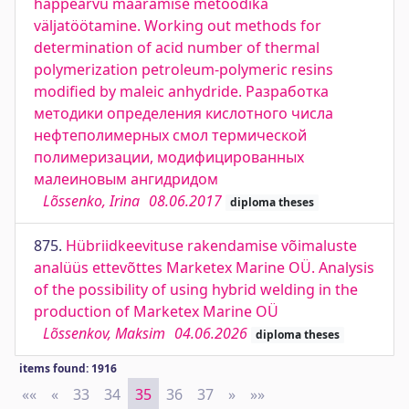
happearvu määramise metoodika
väljatöötamine. Working out methods for
determination of acid number of thermal
polymerization petroleum-polymeric resins
modified by maleic anhydride. Разработка
методики определения кислотного числа
нефтеполимерных смол термической
полимеризации, модифицированных
малеиновым ангидридом
Lõssenko, Irina
08.06.2017
diploma theses
875.
Hübriidkeevituse rakendamise võimaluste
analüüs ettevõttes Marketex Marine OÜ. Analysis
of the possibility of using hybrid welding in the
production of Marketex Marine OÜ
Lõssenkov, Maksim
04.06.2026
diploma theses
items found: 1916
««
First
«
Previous
33
34
35
36
37
»
Next
»»
Last