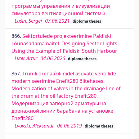
программы управления и визуализации
симулятора вентиляционной системы
Lušin, Sergei
07.06.2021
diploma theses
866.
Sektortulede projekteerimine Paldiski
Lõunasadama näitel. Designing Sector Lights
Using the Example of Paldiski South Harbour
Lvov, Artur
04.06.2026
diploma theses
867.
Trumli drenaažiliinidel asuvate ventiilide
moderniseerimine Enefit280 õlitehases.
Modernization of valves in the drainage line of
the drum at the oil factory Enefit280.
Модернизация запорной арматуры на
дренажной линии барабана на установке
Enefit280
Lvovski, Aleksandr
06.06.2019
diploma theses