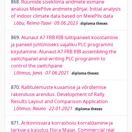
868.
Ruumide sisekliima andmete esmane
analüüs MeiePilve andmete põhjal. Initial analysis
of indoor climate data based on MeiePilv data
Lõbu, Reimo-Taavi
09.06.2023
diploma theses
869.
Alunaut A7 FRB RIB lülitipaneeli koostamine
ja paneeli juhtimiseks vajaliku PLC programmi
kirjutamine. Alunaut A7 FRB RIB assembling the
switchpanel and writing PLC programm to
control the switchpane
Lõhmus, Janis
07.06.2021
diploma theses
870.
Rallitulemuste kuvamise ja võrdlemise
rakenduse arendus. Development of Rally
Results Layout and Comparison Application
Lõhmus, Rauno
22.01.2021
diploma theses
871.
Ärikinnisvara korrashoiu korraldamine ja
tarkvara kasutus Flora Majas. Commercial real