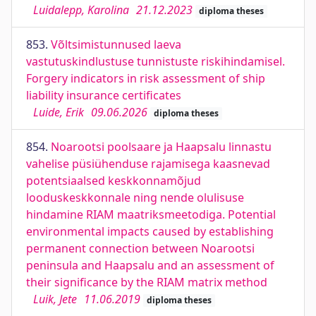
Luidalepp, Karolina
21.12.2023
diploma theses
853.
Võltsimistunnused laeva
vastutuskindlustuse tunnistuste riskihindamisel.
Forgery indicators in risk assessment of ship
liability insurance certificates
Luide, Erik
09.06.2026
diploma theses
854.
Noarootsi poolsaare ja Haapsalu linnastu
vahelise püsiühenduse rajamisega kaasnevad
potentsiaalsed keskkonnamõjud
looduskeskkonnale ning nende olulisuse
hindamine RIAM maatriksmeetodiga. Potential
environmental impacts caused by establishing
permanent connection between Noarootsi
peninsula and Haapsalu and an assessment of
their significance by the RIAM matrix method
Luik, Jete
11.06.2019
diploma theses