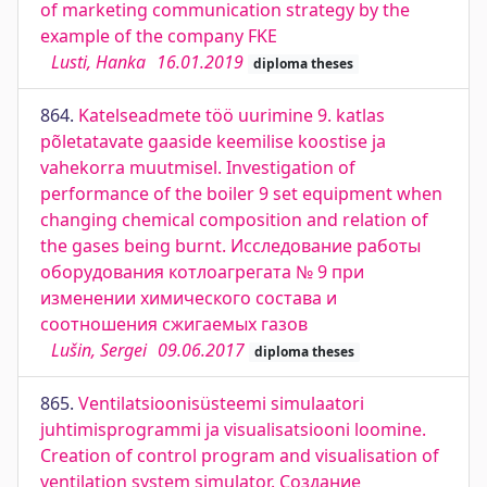
of marketing communication strategy by the
example of the company FKE
Lusti, Hanka
16.01.2019
diploma theses
864.
Katelseadmete töö uurimine 9. katlas
põletatavate gaaside keemilise koostise ja
vahekorra muutmisel. Investigation of
performance of the boiler 9 set equipment when
changing chemical composition and relation of
the gases being burnt. Исследование работы
оборудования котлоагрегата № 9 при
изменении химического состава и
соотношения сжигаемых газов
Lušin, Sergei
09.06.2017
diploma theses
865.
Ventilatsioonisüsteemi simulaatori
juhtimisprogrammi ja visualisatsiooni loomine.
Creation of control program and visualisation of
ventilation system simulator. Создание