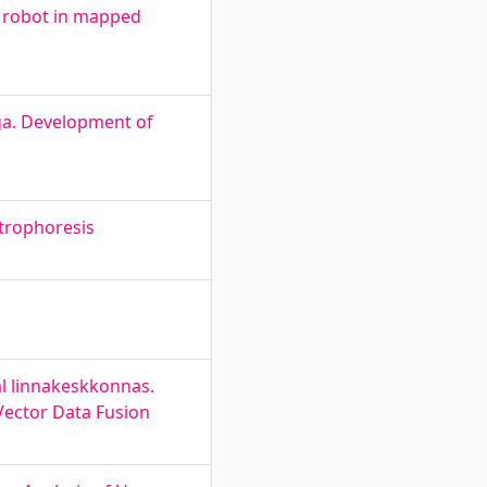
ve robot in mapped
ga. Development of
ctrophoresis
l linnakeskkonnas.
Vector Data Fusion