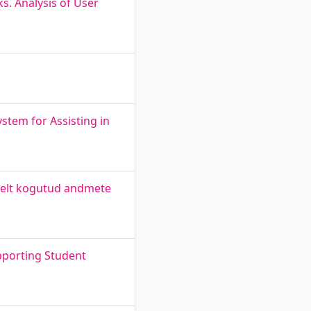
s. Analysis of User
stem for Assisting in
telt kogutud andmete
pporting Student