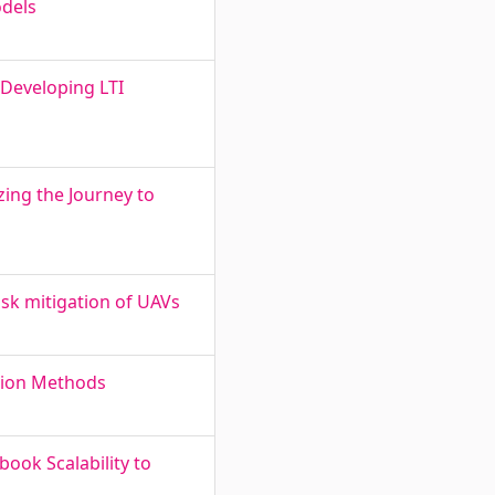
odels
Developing LTI
zing the Journey to
sk mitigation of UAVs
tion Methods
ook Scalability to