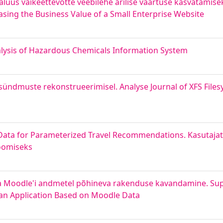
lüüs väikeettevõtte veebilehe ärilise väärtuse kasvatamisek
sing the Business Value of a Small Enterprise Website
alysis of Hazardous Chemicals Information System
sündmuste rekonstrueerimisel. Analyse Journal of XFS Filesy
Data for Parameterized Travel Recommendations. Kasutaja
loomiseks
ja Moodle'i andmetel põhineva rakenduse kavandamine. Su
an Application Based on Moodle Data