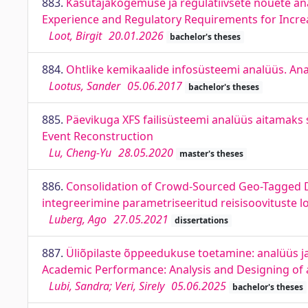
883.
Kasutajakogemuse ja regulatiivsete nõuete ana
Experience and Regulatory Requirements for Increa
Loot, Birgit
20.01.2026
bachelor's theses
884.
Ohtlike kemikaalide infosüsteemi analüüs. An
Lootus, Sander
05.06.2017
bachelor's theses
885.
Päevikuga XFS failisüsteemi analüüs aitamaks 
Event Reconstruction
Lu, Cheng-Yu
28.05.2020
master's theses
886.
Consolidation of Crowd-Sourced Geo-Tagged 
integreerimine parametriseeritud reisisoovituste 
Luberg, Ago
27.05.2021
dissertations
887.
Üliõpilaste õppeedukuse toetamine: analüüs 
Academic Performance: Analysis and Designing of 
Lubi, Sandra; Veri, Sirely
05.06.2025
bachelor's theses