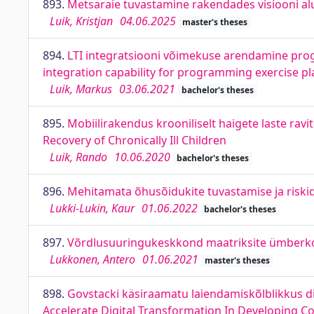
893.
Metsaraie tuvastamine rakendades visiooni a
Luik, Kristjan
04.06.2025
master's theses
894.
LTI integratsiooni võimekuse arendamine pro
integration capability for programming exercise p
Luik, Markus
03.06.2021
bachelor's theses
895.
Mobiilirakendus krooniliselt haigete laste ravi
Recovery of Chronically Ill Children
Luik, Rando
10.06.2020
bachelor's theses
896.
Mehitamata õhusõidukite tuvastamise ja riskid
Lukki-Lukin, Kaur
01.06.2022
bachelor's theses
897.
Võrdlusuuringukeskkond maatriksite ümberko
Lukkonen, Antero
01.06.2021
master's theses
898.
Govstacki käsiraamatu laiendamiskõlblikkus d
Accelerate Digital Transformation In Developing C