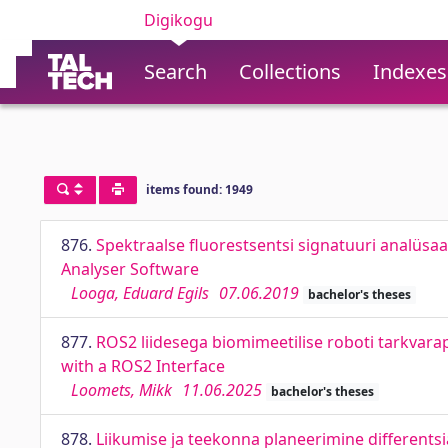
Digikogu
Search
Collections
Indexes
items found: 1949
876.
Spektraalse fluorestsentsi signatuuri analüsa
Analyser Software
Looga, Eduard Egils
07.06.2019
bachelor's theses
877.
ROS2 liidesega biomimeetilise roboti tarkvar
with a ROS2 Interface
Loomets, Mikk
11.06.2025
bachelor's theses
878.
Liikumise ja teekonna planeerimine differents