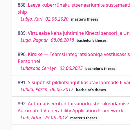
888.
Laeva küberrünaku stsenaariumite süstemaatil
ship
Lubja, Karl
02.06.2020
master's theses
889.
Virtuaalse keha juhtimine Kinecti sensori ja Un
Luga, Ragnar
08.06.2018
bachelor's theses
890.
Kirsike — Teamsi integratsiooniga vestlusassi
Personnel
Luhasaar, Cer-Lyn
03.06.2025
bachelor's theses
891.
Sisupõhist pildiotsingut kasutav loomade E-va
Luhila, Pärlin
06.06.2017
bachelor's theses
892.
Automatiseeritud turvanõrkuste rakendamise 
Automated Vulnerability Application Framework
Luik, Artur
29.05.2018
master's theses