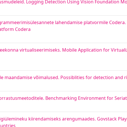
lusmudeleid. Logging Detection Using Vision Foundation M
grammeerimisülesannete lahendamise platvormile Codera. 
latform Codera
teekonna virtualiseerimiseks. Mobile Application for Virtuali
e maandamise võimalused. Possiblities for detection and ri
rrastusmeetoditele. Benchmarking Environment for Seria
igiülemineku kiirendamiseks arengumaades. Govstack Playb
ountries