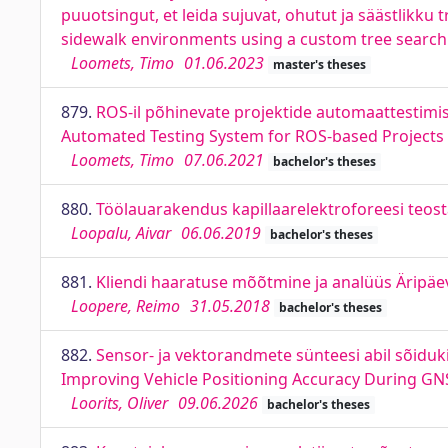
puuotsingut, et leida sujuvat, ohutut ja säästlikku 
sidewalk environments using a custom tree search 
Loomets, Timo
01.06.2023
master's theses
879.
ROS-il põhinevate projektide automaattestimi
Automated Testing System for ROS-based Projects 
Loomets, Timo
07.06.2021
bachelor's theses
880.
Töölauarakendus kapillaarelektroforeesi teost
Loopalu, Aivar
06.06.2019
bachelor's theses
881.
Kliendi haaratuse mõõtmine ja analüüs Äripäe
Loopere, Reimo
31.05.2018
bachelor's theses
882.
Sensor- ja vektorandmete sünteesi abil sõidu
Improving Vehicle Positioning Accuracy During GN
Loorits, Oliver
09.06.2026
bachelor's theses