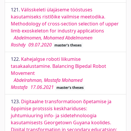
121.
Välisskeleti ülajäseme tööstuses
kasutamiseks ristlõike vailmise meetodika.
Methodology of cross-section selection of upper
limb exoskeleton for industry applications
Abdelmomen, Mohamed Abdelmomen
Roshdy
09.07.2020
master's theses
122.
Kahejalgse roboti liikumise
tasakaalustamine. Balancing Bipedal Robot
Movement
Abdelrahman, Mostafa Mohamed
Mostafa
17.06.2021
master's theses
123.
Digitaalne transformatioon õpetamise ja
õppimise protsssis keskhariduses:
juhtumiuuring info- ja sidetehnoloogia
kasutamisests Georgetown Guyana koolides.
Digital transformation in secondary educatsion: