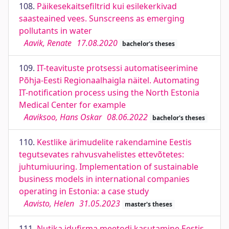
108.
Päikesekaitsefiltrid kui esilekerkivad
saasteained vees. Sunscreens as emerging
pollutants in water
Aavik, Renate
17.08.2020
bachelor's theses
109.
IT-teavituste protsessi automatiseerimine
Põhja-Eesti Regionaalhaigla näitel. Automating
IT-notification process using the North Estonia
Medical Center for example
Aaviksoo, Hans Oskar
08.06.2022
bachelor's theses
110.
Kestlike ärimudelite rakendamine Eestis
tegutsevates rahvusvahelistes ettevõtetes:
juhtumiuuring. Implementation of sustainable
business models in international companies
operating in Estonia: a case study
Aavisto, Helen
31.05.2023
master's theses
111.
Nutika idufirma meetodi kasutamine Eestis.