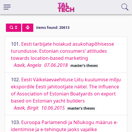
items found: 20613
101.
Eesti tarbijate hoiakud asukohapõhisesse
turundusse. Estonian consumers’ attitudes
towards location-based marketing
Aavik, Angela
07.06.2018
master's theses
102.
Eesti Väikelaevaehituse Liitu kuulumise mõju
ekspordile Eesti jahitootjate näitel. The influence
of Association of Estonian Boatyards on export
based on Estonian yacht builders
Aavik, Birgit
10.06.2015
master's theses
103.
Euroopa Parlamendi ja Nõukogu määrus e-
identimise ja e-tehingute jaoks vajalike