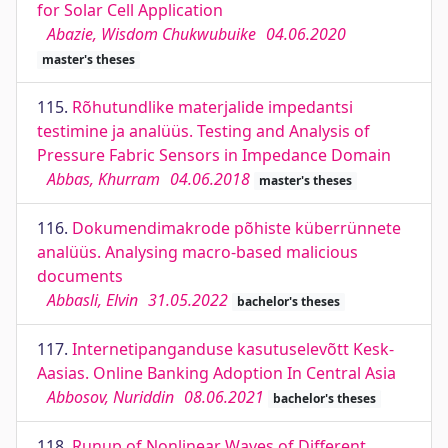
for Solar Cell Application
Abazie, Wisdom Chukwubuike
04.06.2020
master's theses
115.
Rõhutundlike materjalide impedantsi
testimine ja analüüs. Testing and Analysis of
Pressure Fabric Sensors in Impedance Domain
Abbas, Khurram
04.06.2018
master's theses
116.
Dokumendimakrode põhiste küberrünnete
analüüs. Analysing macro-based malicious
documents
Abbasli, Elvin
31.05.2022
bachelor's theses
117.
Internetipanganduse kasutuselevõtt Kesk-
Aasias. Online Banking Adoption In Central Asia
Abbosov, Nuriddin
08.06.2021
bachelor's theses
118.
Runup of Nonlinear Waves of Different