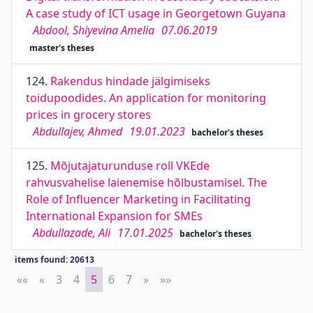
A case study of ICT usage in Georgetown Guyana
Abdool, Shiyevina Amelia
07.06.2019
master's theses
124.
Rakendus hindade jälgimiseks
toidupoodides. An application for monitoring
prices in grocery stores
Abdullajev, Ahmed
19.01.2023
bachelor's theses
125.
Mõjutajaturunduse roll VKEde
rahvusvahelise laienemise hõlbustamisel. The
Role of Influencer Marketing in Facilitating
International Expansion for SMEs
Abdullazade, Ali
17.01.2025
bachelor's theses
items found: 20613
««
First
«
Previous
3
4
5
6
7
»
Next
»»
Last