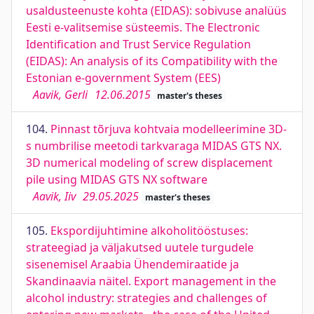
usaldusteenuste kohta (EIDAS): sobivuse analüüs
Eesti e-valitsemise süsteemis. The Electronic
Identification and Trust Service Regulation
(EIDAS): An analysis of its Compatibility with the
Estonian e-government System (EES)
Aavik, Gerli
12.06.2015
master's theses
104.
Pinnast tõrjuva kohtvaia modelleerimine 3D-
s numbrilise meetodi tarkvaraga MIDAS GTS NX.
3D numerical modeling of screw displacement
pile using MIDAS GTS NX software
Aavik, Iiv
29.05.2025
master's theses
105.
Ekspordijuhtimine alkoholitööstuses:
strateegiad ja väljakutsed uutele turgudele
sisenemisel Araabia Ühendemiraatide ja
Skandinaavia näitel. Export management in the
alcohol industry: strategies and challenges of