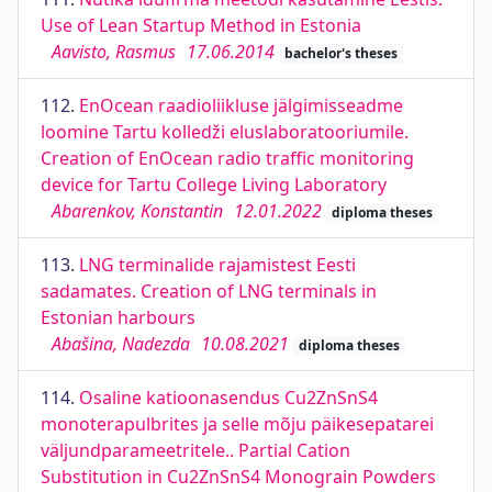
Use of Lean Startup Method in Estonia
Aavisto, Rasmus
17.06.2014
bachelor's theses
112.
EnOcean raadioliikluse jälgimisseadme
loomine Tartu kolledži eluslaboratooriumile.
Creation of EnOcean radio traffic monitoring
device for Tartu College Living Laboratory
Abarenkov, Konstantin
12.01.2022
diploma theses
113.
LNG terminalide rajamistest Eesti
sadamates. Creation of LNG terminals in
Estonian harbours
Abašina, Nadezda
10.08.2021
diploma theses
114.
Osaline katioonasendus Cu2ZnSnS4
monoterapulbrites ja selle mõju päikesepatarei
väljundparameetritele.. Partial Cation
Substitution in Cu2ZnSnS4 Monograin Powders