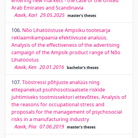
entering new markets - the case of the United
Arab Emirates and Scandinavia
Aavik, Karl
29.05.2025
master's theses
106.
Nõo Lihatööstuse Ampsiku tootesarja
reklaamikampaania efektiivsuse analüüs.
Analysis of the effectiveness of the advertising
campaign of the Ampsik product range of Nõo
Lihatööstus
Aavik, Ken
20.01.2016
bachelor's theses
107.
Tööstressi põhjuste analüüs ning
ettepanekud psühhosotsiaalsete riskide
juhtimiseks tootmissektori ettevõttes. Analysis of
the reasons for occupational stress and
proposals for the management of psychosocial
risks in a manufacturing industry
Aavik, Piia
07.06.2019
master's theses