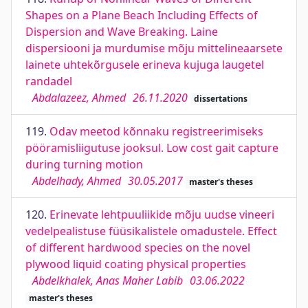
Shapes on a Plane Beach Including Effects of
Dispersion and Wave Breaking. Laine
dispersiooni ja murdumise mõju mittelineaarsete
lainete uhtekõrgusele erineva kujuga laugetel
randadel
Abdalazeez, Ahmed
26.11.2020
dissertations
119.
Odav meetod kõnnaku registreerimiseks
pööramisliigutuse jooksul. Low cost gait capture
during turning motion
Abdelhady, Ahmed
30.05.2017
master's theses
120.
Erinevate lehtpuuliikide mõju uudse vineeri
vedelpealistuse füüsikalistele omadustele. Effect
of different hardwood species on the novel
plywood liquid coating physical properties
Abdelkhalek, Anas Maher Labib
03.06.2022
master's theses