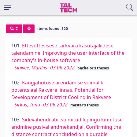
items found: 120
101.
Ettevõttesisese tarkvara kasutajaliidese
täiendamine. Improving the user interface of the
company's in-house software
Sinivee, Mariliis
03.06.2022
bachelor's theses
102.
Kaugjahutuse arendamise võimalik
potentsiaal Rakvere linnas. Potential for
Development of District Cooling in Rakvere
Sirkas, Tõnu
03.06.2022
master's theses
103.
Sidevahendi abil sõlmitud lepingu kinnituse
andmine püsival andmekandjal. Confirming the
distance contract concluded on a durable