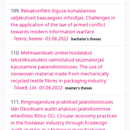
109.
Relvakonflikti õiguse kohaldamise
väljakutsed kaasaegses infosõjas. Challenges in
the application of the law of armed conflict
towards modern information warfare
Tetera, Ivanna
03.06.2022
bachelor's theses
110.
Mehhaaniliselt ümbertöödeldud
tekstiilkiududest valmistatud lausmaterjali
kasutamine pakenditööstuses. The use of
nonwoven material made from mechanically
recycled textile fibres in packaging industry
Tiisvelt, Liis
03.06.2022
master's theses
111.
Ringmajanduse praktikad jalatsitööstuses
läbi Ökodisaini auditi analüüsi jalatsitootmise
ettevõttes Ritico OÜ. Circular economy practices
in the footwear industry through Ecodesign
audit analysis in a footwear manufacturing