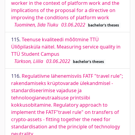
worker in the context of platform work and the
implications of the proposal for a directive on
improving the conditions of platform work
Tuominen, Iida Tiuku
03.06.2022
bachelor's theses
115.
Teenuse kvaliteedi mõõtmine TTÜ
Üliõpilasküla näitel. Measuring service quality in
TTÜ Student Campus
Türkson, Liilia
03.06.2022
bachelor's theses
116.
Regulatiivne lähenemisviis FATF "travel rule";
rakendamiseks krüptovarade ülekandmisel -
standardiseerimise vajaduse ja
tehnoloogianeutraalsuse printsiibi
kokkusobitamine. Regulatory approach to
implement the FATF"travel rule" on transfers of
crypto-assets - fitting together the need for
standardisation and the principle of technology
neutrality