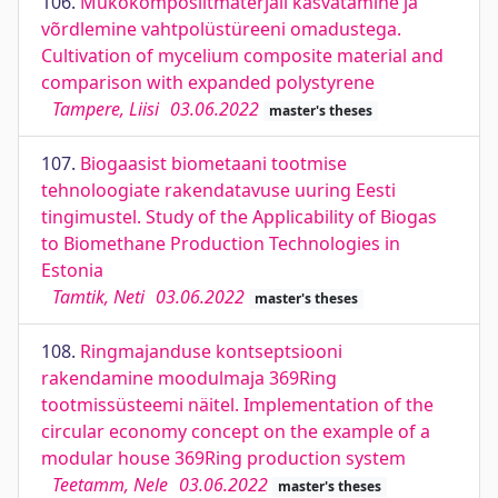
106.
Mükokomposiitmaterjali kasvatamine ja
võrdlemine vahtpolüstüreeni omadustega.
Cultivation of mycelium composite material and
comparison with expanded polystyrene
Tampere, Liisi
03.06.2022
master's theses
107.
Biogaasist biometaani tootmise
tehnoloogiate rakendatavuse uuring Eesti
tingimustel. Study of the Applicability of Biogas
to Biomethane Production Technologies in
Estonia
Tamtik, Neti
03.06.2022
master's theses
108.
Ringmajanduse kontseptsiooni
rakendamine moodulmaja 369Ring
tootmissüsteemi näitel. Implementation of the
circular economy concept on the example of a
modular house 369Ring production system
Teetamm, Nele
03.06.2022
master's theses