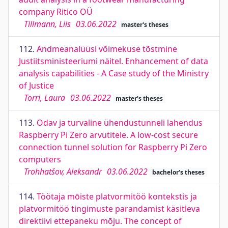
company Ritico OÜ
Tillmann, Liis
03.06.2022
master's theses
112.
Andmeanalüüsi võimekuse tõstmine
Justiitsministeeriumi näitel. Enhancement of data
analysis capabilities - A Case study of the Ministry
of Justice
Torri, Laura
03.06.2022
master's theses
113.
Odav ja turvaline ühendustunneli lahendus
Raspberry Pi Zero arvutitele. A low-cost secure
connection tunnel solution for Raspberry Pi Zero
computers
Trohhatšov, Aleksandr
03.06.2022
bachelor's theses
114.
Töötaja mōiste platvormitöö kontekstis ja
platvormitöö tingimuste parandamist käsitleva
direktiivi ettepaneku mōju. The concept of