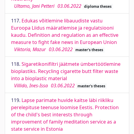
Ultamo, Jani Petteri
03.06.2022
diploma theses
117.
Edukas võitlemine libauudiste vastu
Euroopa Liidus määratlemise ja regulatsiooni
kaudu. Definition and regulation as an effective
measure to fight fake news in European Union
Viktoria, Mazur
03.06.2022
master's theses
118.
Sigaretikonifiltri jäätmete ümbertöötlemine
bioplastiks. Recycling cigarette butt filter waste
into a bioplastic material
Villido, Ines-Issa
03.06.2022
master's theses
119.
Lapse parimate huvide kaitse läbi riikliku
perelepituse teenuse loomise Eestis. Protection
of the child's best interests through
improvement of family meditation service as a
state service in Estonia