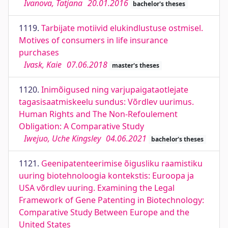
Ivanova, Tatjana
20.01.2016
bachelor's theses
1119.
Tarbijate motiivid elukindlustuse ostmisel.
Motives of consumers in life insurance
purchases
Ivask, Kaie
07.06.2018
master's theses
1120.
Inimõigused ning varjupaigataotlejate
tagasisaatmiskeelu sundus: Võrdlev uurimus.
Human Rights and The Non-Refoulement
Obligation: A Comparative Study
Iwejuo, Uche Kingsley
04.06.2021
bachelor's theses
1121.
Geenipatenteerimise õigusliku raamistiku
uuring biotehnoloogia kontekstis: Euroopa ja
USA võrdlev uuring. Examining the Legal
Framework of Gene Patenting in Biotechnology:
Comparative Study Between Europe and the
United States