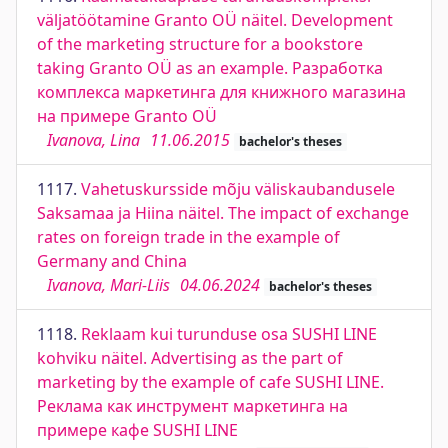
väljatöötamine Granto OÜ näitel. Development
of the marketing structure for a bookstore
taking Granto OÜ as an example. Разработка
комплекса маркетинга для книжного магазина
на примере Granto OÜ
Ivanova, Lina
11.06.2015
bachelor's theses
1117.
Vahetuskursside mõju väliskaubandusele
Saksamaa ja Hiina näitel. The impact of exchange
rates on foreign trade in the example of
Germany and China
Ivanova, Mari-Liis
04.06.2024
bachelor's theses
1118.
Reklaam kui turunduse osa SUSHI LINE
kohviku näitel. Advertising as the part of
marketing by the example of cafe SUSHI LINE.
Реклама как инструмент маркетинга на
примере кафе SUSHI LINE