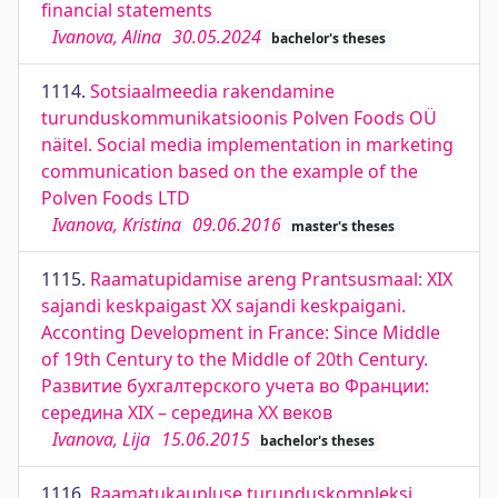
financial statements
Ivanova, Alina
30.05.2024
bachelor's theses
1114.
Sotsiaalmeedia rakendamine
turunduskommunikatsioonis Polven Foods OÜ
näitel. Social media implementation in marketing
communication based on the example of the
Polven Foods LTD
Ivanova, Kristina
09.06.2016
master's theses
1115.
Raamatupidamise areng Prantsusmaal: XIX
sajandi keskpaigast XX sajandi keskpaigani.
Acconting Development in France: Since Middle
of 19th Century to the Middle of 20th Century.
Развитие бухгалтерского учета во Франции:
середина ХIX – середина XX веков
Ivanova, Lija
15.06.2015
bachelor's theses
1116.
Raamatukaupluse turunduskompleksi