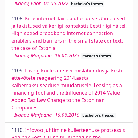
Ivanov, Egor
01.06.2022
bachelor's theses
1108.
Kiire interneti lairiba ühenduse võimalused
ja takistused väikeriigi kontekstis Eesti riigi näitel.
High-speed broadband internet connection
enablers and barriers in the small state context:
the case of Estonia
Ivanov, Marjaana
18.01.2023
master's theses
1109.
Liising kui finantseerimislahendus ja Eesti
ettevõtete reageering 2014.aasta
käibemaksuseaduse muudatusele. Leasing as a
Financing Tool and the Influence of 2014 Value
Added Tax Law Change to the Estoninan
Companies
Ivanov, Marjaana
15.06.2015
bachelor's theses
1110.
Infovoo juhtimine kullerteenuse protsessis
Venipak Eesti OÜ näitel. Managing the