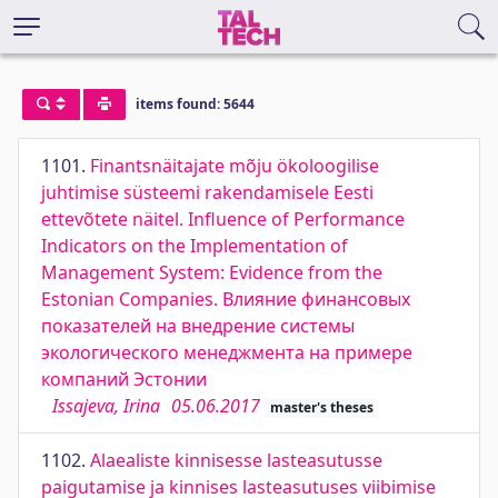
items found: 5644
1101.
Finantsnäitajate mõju ökoloogilise
juhtimise süsteemi rakendamisele Eesti
ettevõtete näitel. Influence of Performance
Indicators on the Implementation of
Management System: Evidence from the
Estonian Companies. Влияние финансовых
показателей на внедрение системы
экологического менеджмента на примере
компаний Эстонии
Issajeva, Irina
05.06.2017
master's theses
1102.
Alaealiste kinnisesse lasteasutusse
paigutamise ja kinnises lasteasutuses viibimise