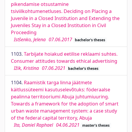
pikendamise otsustamine
tsiviilkohtumenetluses. Deciding on Placing a
Juvenile in a Closed Institution and Extending the
Juveniles Stay in a Closed Institution in Civil
Proceeding
Istšenko, Jelena
07.06.2017
bachelor's theses
1103.
Tarbijate hoiakud eetilise reklaami suhtes.
Consumer attitudes towards ethical advertising
Ižik, Kristina
07.06.2021
bachelor's theses
1104.
Raamistik targa linna jäätmete
käitlussüteemi kasutuselevõtuks: föderaalse
pealinna territooriumi Abuja juhtumiuuring.
Towards a framework for the adoption of smart
urban waste management system: a case study
of the federal capital territory, Abuja
Ita, Daniel Raphael
04.06.2021
master's theses