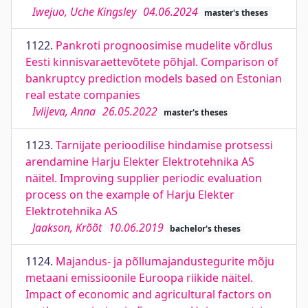
Iwejuo, Uche Kingsley
04.06.2024
master's theses
1122.
Pankroti prognoosimise mudelite võrdlus
Eesti kinnisvaraettevõtete põhjal. Comparison of
bankruptcy prediction models based on Estonian
real estate companies
Ivlijeva, Anna
26.05.2022
master's theses
1123.
Tarnijate perioodilise hindamise protsessi
arendamine Harju Elekter Elektrotehnika AS
näitel. Improving supplier periodic evaluation
process on the example of Harju Elekter
Elektrotehnika AS
Jaakson, Krõõt
10.06.2019
bachelor's theses
1124.
Majandus- ja põllumajandustegurite mõju
metaani emissioonile Euroopa riikide näitel.
Impact of economic and agricultural factors on