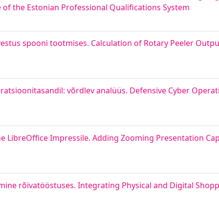
of the Estonian Professional Qualifications System
estus spooni tootmises. Calculation of Rotary Peeler Outpu
atsioonitasandil: võrdlev analüüs. Defensive Cyber Operat
e LibreOffice Impressile. Adding Zooming Presentation Capa
ine rõivatööstuses. Integrating Physical and Digital Shopp