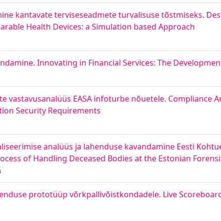
ine kantavate terviseseadmete turvalisuse tõstmiseks. Des
earable Health Devices: a Simulation based Approach
ndamine. Innovating in Financial Services: The Development
e vastavusanalüüs EASA infoturbe nõuetele. Compliance Ana
ion Security Requirements
taliseerimise analüüs ja lahenduse kavandamine Eesti Kohtuek
Process of Handling Deceased Bodies at the Estonian Forensi
s
rakenduse prototüüp võrkpallivõistkondadele. Live Scoreboar