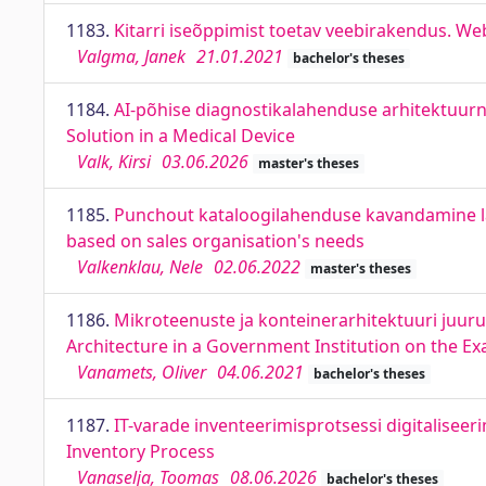
1183.
Kitarri iseõppimist toetav veebirakendus. Web
Valgma, Janek
21.01.2021
bachelor's theses
1184.
AI-põhise diagnostikalahenduse arhitektuurn
Solution in a Medical Device
Valk, Kirsi
03.06.2026
master's theses
1185.
Punchout kataloogilahenduse kavandamine lä
based on sales organisation's needs
Valkenklau, Nele
02.06.2022
master's theses
1186.
Mikroteenuste ja konteinerarhitektuuri juur
Architecture in a Government Institution on the E
Vanamets, Oliver
04.06.2021
bachelor's theses
1187.
IT-varade inventeerimisprotsessi digitaliseer
Inventory Process
Vanaselja, Toomas
08.06.2026
bachelor's theses