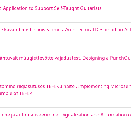
 Application to Support Self-Taught Guitarists
e kavand meditsiiniseadmes. Architectural Design of an AI
htuvalt müügiettevõtte vajadustest. Designing a PunchOut
utamine riigiasutuses TEHIKu näitel. Implementing Microser
xample of TEHIK
imine ja automatiseerimine. Digitalization and Automation o