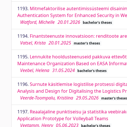
1193.
Mitmefaktorilise autentimissüsteemi disainim
Authentication System for Enhanced Security in W
Watford, Michelle
20.01.2026
bachelor's theses
1194.
Finantsteenuste innovatsioon: renditoote are
Vatsel, Krista
20.01.2025
master's theses
1195.
Lennukite hooldusteenuseid pakkuva ettevõtt
Maintenance Organization Based on EASA Informat
Veebel, Helena
31.05.2024
bachelor's theses
1196.
Surnute käsitlemise logistilise protsessi digi
Analysis and Design for Digitalising the Logistics 
Veerde-Toompalu, Kristiina
29.05.2026
master's these
1197.
Reaalajaline punktiseisu ja statistika veebi
Application Prototype for Volleyball Teams
Veetamm, Henry
05.06.2023
bachelor's theses