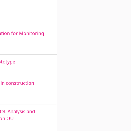
tion for Monitoring
ototype
in construction
el. Analysis and
ion OÜ