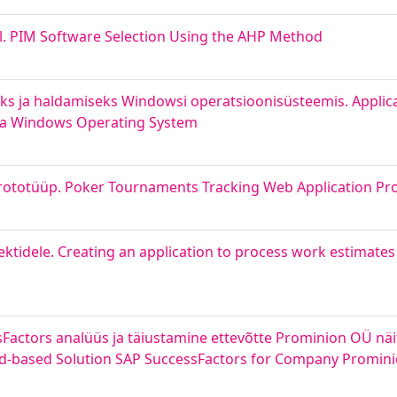
l. PIM Software Selection Using the AHP Method
ks ja haldamiseks Windowsi operatsioonisüsteemis. Applica
n a Windows Operating System
prototüüp. Poker Tournaments Tracking Web Application Pr
tidele. Creating an application to process work estimates 
actors analüüs ja täiustamine ettevõtte Prominion OÜ näit
-based Solution SAP SuccessFactors for Company Promin