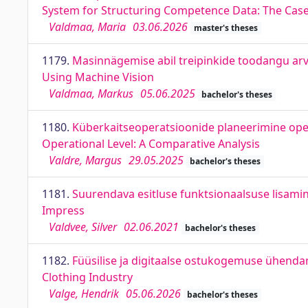
System for Structuring Competence Data: The Case 
Valdmaa, Maria
03.06.2026
master's theses
1179.
Masinnägemise abil treipinkide toodangu arv
Using Machine Vision
Valdmaa, Markus
05.06.2025
bachelor's theses
1180.
Küberkaitseoperatsioonide planeerimine oper
Operational Level: A Comparative Analysis
Valdre, Margus
29.05.2025
bachelor's theses
1181.
Suurendava esitluse funktsionaalsuse lisamin
Impress
Valdvee, Silver
02.06.2021
bachelor's theses
1182.
Füüsilise ja digitaalse ostukogemuse ühendam
Clothing Industry
Valge, Hendrik
05.06.2026
bachelor's theses