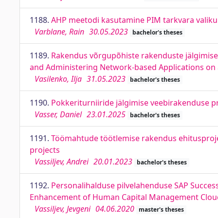
1188.
AHP meetodi kasutamine PIM tarkvara valiku
Varblane, Rain
30.05.2023
bachelor's theses
1189.
Rakendus võrgupõhiste rakenduste jälgimise
and Administering Network-based Applications o
Vasilenko, Ilja
31.05.2023
bachelor's theses
1190.
Pokkeriturniiride jälgimise veebirakenduse 
Vasser, Daniel
23.01.2025
bachelor's theses
1191.
Töömahtude töötlemise rakendus ehitusprojek
projects
Vassiljev, Andrei
20.01.2023
bachelor's theses
1192.
Personalihalduse pilvelahenduse SAP SuccessF
Enhancement of Human Capital Management Cloud
Vassiljev, Jevgeni
04.06.2020
master's theses