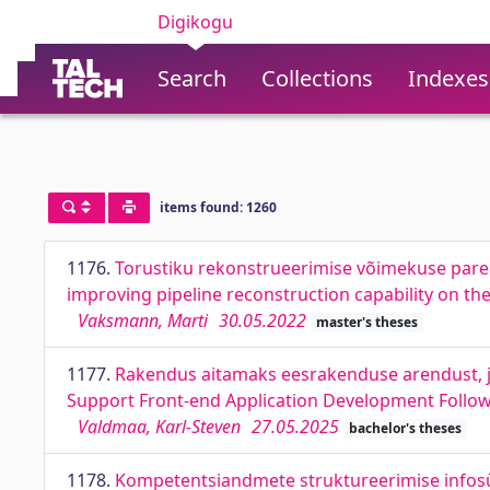
Digikogu
Search
Collections
Indexes
items found: 1260
1176.
Torustiku rekonstrueerimise võimekuse parend
improving pipeline reconstruction capability on the
Vaksmann, Marti
30.05.2022
master's theses
1177.
Rakendus aitamaks eesrakenduse arendust, jä
Support Front-end Application Development Follow
Valdmaa, Karl-Steven
27.05.2025
bachelor's theses
1178.
Kompetentsiandmete struktureerimise infosü