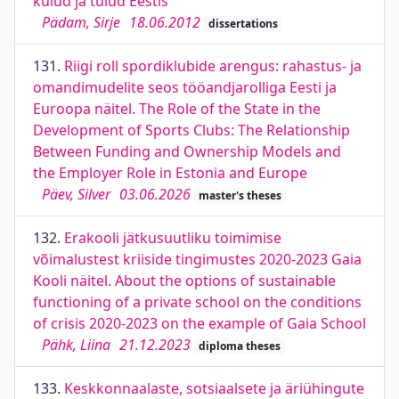
kulud ja tulud Eestis
Pädam, Sirje
18.06.2012
dissertations
131.
Riigi roll spordiklubide arengus: rahastus- ja
omandimudelite seos tööandjarolliga Eesti ja
Euroopa näitel. The Role of the State in the
Development of Sports Clubs: The Relationship
Between Funding and Ownership Models and
the Employer Role in Estonia and Europe
Päev, Silver
03.06.2026
master's theses
132.
Erakooli jätkusuutliku toimimise
võimalustest kriiside tingimustes 2020-2023 Gaia
Kooli näitel. About the options of sustainable
functioning of a private school on the conditions
of crisis 2020-2023 on the example of Gaia School
Pähk, Liina
21.12.2023
diploma theses
133.
Keskkonnaalaste, sotsiaalsete ja äriühingute