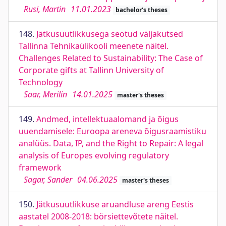
Rusi, Martin
11.01.2023
bachelor's theses
148.
Jätkusuutlikkusega seotud väljakutsed
Tallinna Tehnikaülikooli meenete näitel.
Challenges Related to Sustainability: The Case of
Corporate gifts at Tallinn University of
Technology
Saar, Merilin
14.01.2025
master's theses
149.
Andmed, intellektuaalomand ja õigus
uuendamisele: Euroopa areneva õigusraamistiku
analüüs. Data, IP, and the Right to Repair: A legal
analysis of Europes evolving regulatory
framework
Sagar, Sander
04.06.2025
master's theses
150.
Jätkusuutlikkuse aruandluse areng Eestis
aastatel 2008-2018: börsiettevõtete näitel.