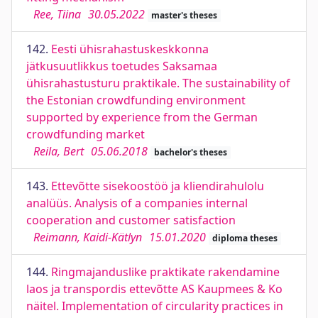
Ree, Tiina
30.05.2022
master's theses
142.
Eesti ühisrahastuskeskkonna
jätkusuutlikkus toetudes Saksamaa
ühisrahastusturu praktikale. The sustainability of
the Estonian crowdfunding environment
supported by experience from the German
crowdfunding market
Reila, Bert
05.06.2018
bachelor's theses
143.
Ettevõtte sisekoostöö ja kliendirahulolu
analüüs. Analysis of a companies internal
cooperation and customer satisfaction
Reimann, Kaidi-Kätlyn
15.01.2020
diploma theses
144.
Ringmajanduslike praktikate rakendamine
laos ja transpordis ettevõtte AS Kaupmees & Ko
näitel. Implementation of circularity practices in