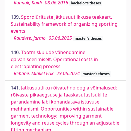
Rannak, Kaidi
08.06.2016
bachelor's theses
139.
Spordiürituste jätkusuutlikkuse teekaart.
Sustainability framework of organizing sporting
events
Raudvee, Jarmo
05.06.2025
master's theses
140.
Tootmiskulude vähendamine
galvaniseerimiselt. Operational costs in
electroplating process
Rebane, Mihkel Erik
29.05.2024
master's theses
141.
Jätkusuutliku rõivatehnoloogia võimalused:
rõivaste pikaaegsuse ja taaskasutustsüklite
parandamine läbi kohandatava istuvuse
mehhanismi. Opportunities within sustainable
garment technology: improving garment
longevity and reuse cycles through an adjustable
fitting mechanism