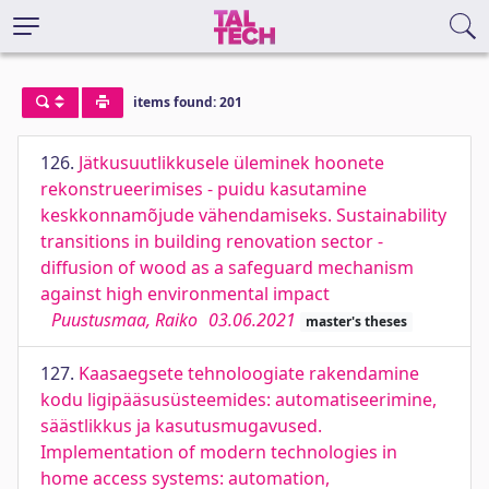
items found: 201
126.
Jätkusuutlikkusele üleminek hoonete
rekonstrueerimises - puidu kasutamine
keskkonnamõjude vähendamiseks. Sustainability
transitions in building renovation sector -
diffusion of wood as a safeguard mechanism
against high environmental impact
Puustusmaa, Raiko
03.06.2021
master's theses
127.
Kaasaegsete tehnoloogiate rakendamine
kodu ligipääsusüsteemides: automatiseerimine,
säästlikkus ja kasutusmugavused.
Implementation of modern technologies in
home access systems: automation,