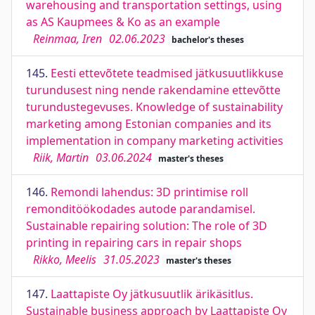
warehousing and transportation settings, using
as AS Kaupmees & Ko as an example
Reinmaa, Iren
02.06.2023
bachelor's theses
145.
Eesti ettevõtete teadmised jätkusuutlikkuse
turundusest ning nende rakendamine ettevõtte
turundustegevuses. Knowledge of sustainability
marketing among Estonian companies and its
implementation in company marketing activities
Riik, Martin
03.06.2024
master's theses
146.
Remondi lahendus: 3D printimise roll
remonditöökodades autode parandamisel.
Sustainable repairing solution: The role of 3D
printing in repairing cars in repair shops
Rikko, Meelis
31.05.2023
master's theses
147.
Laattapiste Oy jätkusuutlik ärikäsitlus.
Sustainable business approach by Laattapiste Oy