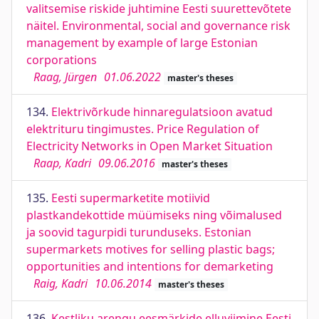
valitsemise riskide juhtimine Eesti suurettevõtete
näitel. Environmental, social and governance risk
management by example of large Estonian
corporations
Raag, Jürgen
01.06.2022
master's theses
134.
Elektrivõrkude hinnaregulatsioon avatud
elektrituru tingimustes. Price Regulation of
Electricity Networks in Open Market Situation
Raap, Kadri
09.06.2016
master's theses
135.
Eesti supermarketite motiivid
plastkandekottide müümiseks ning võimalused
ja soovid tagurpidi turunduseks. Estonian
supermarkets motives for selling plastic bags;
opportunities and intentions for demarketing
Raig, Kadri
10.06.2014
master's theses
136.
Kestliku arengu eesmärkide elluviimine Eesti