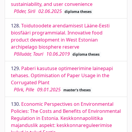
sustainiability, and user convenience
Põder, Sirli
02.06.2025
diploma theses
128.
Toidutoodete arendamisest Lääne-Eesti
biosfääri programmialal. Innovative food
product development in West Estonian
archipelago biosphere reserve
Põlluäär, Tauri
10.06.2019
diploma theses
129.
Paberi kasutuse optimeerimine lainepapi
tehases. Optimisation of Paper Usage in the
Corrugated Plant
Põrk, Pille
09.01.2025
master's theses
130.
Economic Perspectives on Environmental
Policies: The Costs and Benefits of Environmental
Regulation in Estonia. Keskkonnapoliitika
majanduslik aspekt: keskkonnareguleerimise