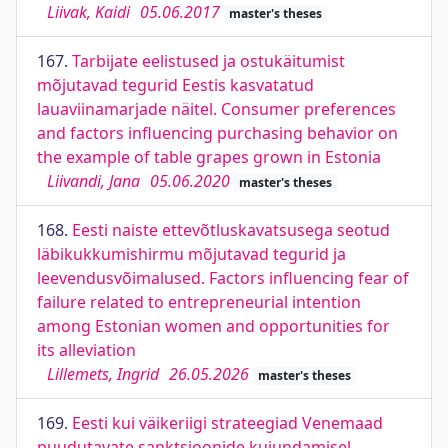
Liivak, Kaidi
05.06.2017
master's theses
167.
Tarbijate eelistused ja ostukäitumist
mõjutavad tegurid Eestis kasvatatud
lauaviinamarjade näitel. Consumer preferences
and factors influencing purchasing behavior on
the example of table grapes grown in Estonia
Liivandi, Jana
05.06.2020
master's theses
168.
Eesti naiste ettevõtluskavatsusega seotud
läbikukkumishirmu mõjutavad tegurid ja
leevendusvõimalused. Factors influencing fear of
failure related to entrepreneurial intention
among Estonian women and opportunities for
its alleviation
Lillemets, Ingrid
26.05.2026
master's theses
169.
Eesti kui väikeriigi strateegiad Venemaad
puudutavate sanktsioonide kujundamisel.