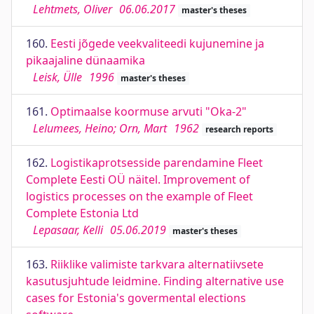
Lehtmets, Oliver
06.06.2017
master's theses
160.
Eesti jõgede veekvaliteedi kujunemine ja
pikaajaline dünaamika
Leisk, Ülle
1996
master's theses
161.
Optimaalse koormuse arvuti "Oka-2"
Lelumees, Heino; Orn, Mart
1962
research reports
162.
Logistikaprotsesside parendamine Fleet
Complete Eesti OÜ näitel. Improvement of
logistics processes on the example of Fleet
Complete Estonia Ltd
Lepasaar, Kelli
05.06.2019
master's theses
163.
Riiklike valimiste tarkvara alternatiivsete
kasutusjuhtude leidmine. Finding alternative use
cases for Estonia's govermental elections