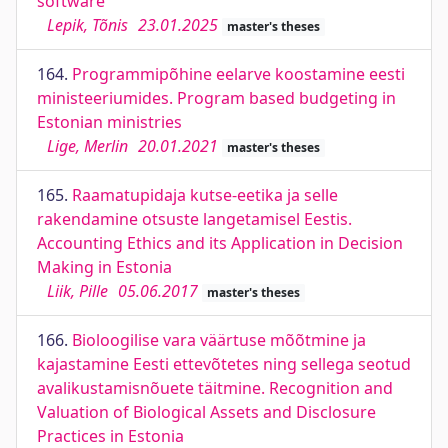
software
Lepik, Tõnis
23.01.2025
master's theses
164.
Programmipõhine eelarve koostamine eesti
ministeeriumides. Program based budgeting in
Estonian ministries
Lige, Merlin
20.01.2021
master's theses
165.
Raamatupidaja kutse-eetika ja selle
rakendamine otsuste langetamisel Eestis.
Accounting Ethics and its Application in Decision
Making in Estonia
Liik, Pille
05.06.2017
master's theses
166.
Bioloogilise vara väärtuse mõõtmine ja
kajastamine Eesti ettevõtetes ning sellega seotud
avalikustamisnõuete täitmine. Recognition and
Valuation of Biological Assets and Disclosure
Practices in Estonia