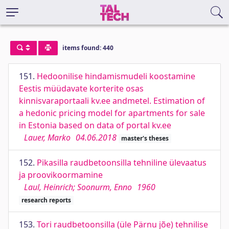
items found: 440
151.
Hedoonilise hindamismudeli koostamine
Eestis müüdavate korterite osas
kinnisvaraportaali kv.ee andmetel. Estimation of
a hedonic pricing model for apartments for sale
in Estonia based on data of portal kv.ee
Lauer, Marko
04.06.2018
master's theses
152.
Pikasilla raudbetoonsilla tehniline ülevaatus
ja proovikoormamine
Laul, Heinrich; Soonurm, Enno
1960
research reports
153.
Tori raudbetoonsilla (üle Pärnu jõe) tehnilise