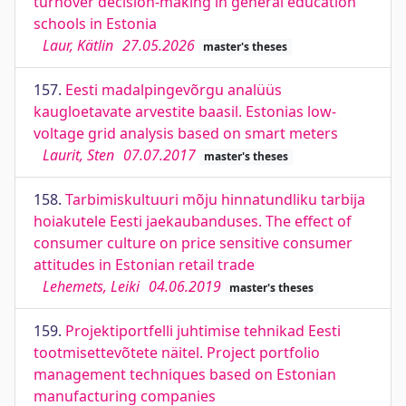
turnover decision-making in general education
schools in Estonia
Laur, Kätlin
27.05.2026
master's theses
157.
Eesti madalpingevõrgu analüüs
kaugloetavate arvestite baasil. Estonias low-
voltage grid analysis based on smart meters
Laurit, Sten
07.07.2017
master's theses
158.
Tarbimiskultuuri mõju hinnatundliku tarbija
hoiakutele Eesti jaekaubanduses. The effect of
consumer culture on price sensitive consumer
attitudes in Estonian retail trade
Lehemets, Leiki
04.06.2019
master's theses
159.
Projektiportfelli juhtimise tehnikad Eesti
tootmisettevõtete näitel. Project portfolio
management techniques based on Estonian
manufacturing companies