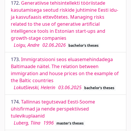
172.
Generatiivse tehisintellekti tööriistade
kasutamisega seotud riskide juhtimine Eesti idu-
ja kasvufaasis ettevõtetes. Managing risks
related to the use of generative artificial
intelligence tools in Estonian start-ups and
growth-stage companies
Loigu, Andre
02.06.2026
bachelor's theses
173.
Immigratsiooni seos eluasemehindadega
Baltimaade näitel. The relation between
immigration and house prices on the example of
the Baltic countries
Lokutšievski, Helerin
03.06.2025
bachelor's theses
174.
Tallinnas tegutsevad Eesti-Soome
ühisfirmad ja nende perspektiivsed
tulevikuplaanid
Luberg, Tiina
1996
master's theses