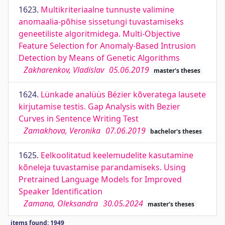
1623.
Multikriteriaalne tunnuste valimine
anomaalia-põhise sissetungi tuvastamiseks
geneetiliste algoritmidega. Multi-Objective
Feature Selection for Anomaly-Based Intrusion
Detection by Means of Genetic Algorithms
Zakharenkov, Vladislav
05.06.2019
master's theses
1624.
Lünkade analüüs Bézier kõveratega lausete
kirjutamise testis. Gap Analysis with Bezier
Curves in Sentence Writing Test
Zamakhova, Veronika
07.06.2019
bachelor's theses
1625.
Eelkoolitatud keelemudelite kasutamine
kõneleja tuvastamise parandamiseks. Using
Pretrained Language Models for Improved
Speaker Identification
Zamana, Oleksandra
30.05.2024
master's theses
items found: 1949