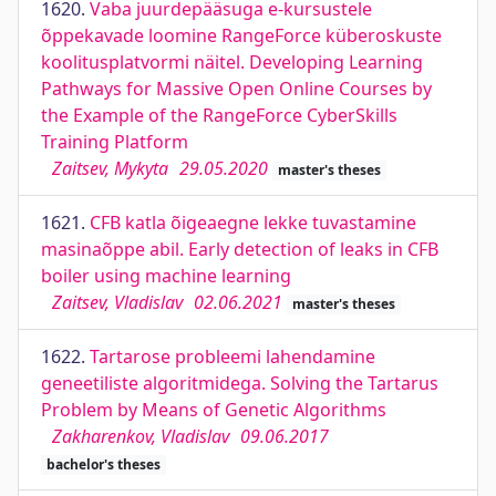
1620.
Vaba juurdepääsuga e-kursustele
õppekavade loomine RangeForce küberoskuste
koolitusplatvormi näitel. Developing Learning
Pathways for Massive Open Online Courses by
the Example of the RangeForce CyberSkills
Training Platform
Zaitsev, Mykyta
29.05.2020
master's theses
1621.
CFB katla õigeaegne lekke tuvastamine
masinaõppe abil. Early detection of leaks in CFB
boiler using machine learning
Zaitsev, Vladislav
02.06.2021
master's theses
1622.
Tartarose probleemi lahendamine
geneetiliste algoritmidega. Solving the Tartarus
Problem by Means of Genetic Algorithms
Zakharenkov, Vladislav
09.06.2017
bachelor's theses