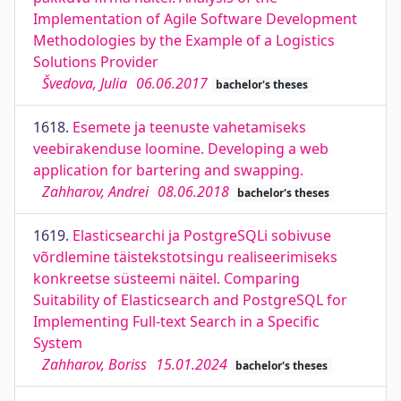
Implementation of Agile Software Development
Methodologies by the Example of a Logistics
Solutions Provider
Švedova, Julia
06.06.2017
bachelor's theses
1618.
Esemete ja teenuste vahetamiseks
veebirakenduse loomine. Developing a web
application for bartering and swapping.
Zahharov, Andrei
08.06.2018
bachelor's theses
1619.
Elasticsearchi ja PostgreSQLi sobivuse
võrdlemine täistekstotsingu realiseerimiseks
konkreetse süsteemi näitel. Comparing
Suitability of Elasticsearch and PostgreSQL for
Implementing Full-text Search in a Specific
System
Zahharov, Boriss
15.01.2024
bachelor's theses