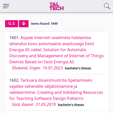
items found: 1949
1601.
Asjade interneti seadmete haldamise
lahendus koos automaatse avastusega Eesti
Energia AS näitel. Solution for Automatic
Discovery and Management of Internet of Things
Devices Based on Eesti Energia AS
Sõukand, Ürgen
16.01.2023
bachelor's theses
1602.
Tarkvara disainimustrite õpetamiseks
vajalike vahendite väljatöötamine ja
valideerimine. Creating and Validating Resources
for Teaching Software Design Patterns
Sööt, Kaarel
31.05.2019
bachelor's theses