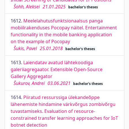
Šohh, Aleksei
21.01.2025
bachelor's theses
1612.
Meelelahutusfunktsionaalsus panga
mobiilrakenduses Pocopay näitel. Entertainment
functionality in the mobile banking application
on the example of Pocopay
Šukis, Pavel
25.01.2018
bachelor's theses
1613.
Laiendatav avatud lähtekoodiga
galeriiagregaator. Extensible Open-Source
Gallery Aggregator
Šukurov, Andrei
03.06.2021
bachelor's theses
1614.
Piiratud ressurssiga ülekandeõppe
lähenemiste hindamine värkvõrgus zombivõrgu
tuvastamiseks. Evaluation of resource-
constrained transfer learning approaches for IoT
botnet detection