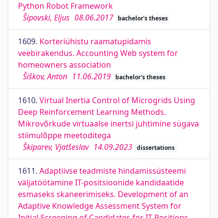
Python Robot Framework
Šipovski, Eljus
08.06.2017
bachelor's theses
1609.
Korteriühistu raamatupidamis
veebirakendus. Accounting Web system for
homeowners association
Šiškov, Anton
11.06.2019
bachelor's theses
1610.
Virtual Inertia Control of Microgrids Using
Deep Reinforcement Learning Methods.
Mikrovõrkude virtuaalse inertsi juhtimine sügava
stiimulõppe meetoditega
Škiparev, Vjatšeslav
14.09.2023
dissertations
1611.
Adaptiivse teadmiste hindamissüsteemi
väljatöötamine IT-positsioonide kandidaatide
esmaseks skaneerimiseks. Development of an
Adaptive Knowledge Assessment System for
Initial Screening of Candidates for IT Positions