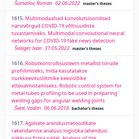
Šumailov, Roman
02.06.2022
master's theses
1615.
Multimodaalsed konvolutsioonilised
närvivõrgud COVID-19 võltsuudiste
tuvastamiseks. Multimodal convolutional neural
networks for COVID-19 fake news detection
Švaiger, Ivan
31.05.2022
master's theses
1616.
Robotkontrollisüsteem metallist torude
profiilimiseks, mida kasutatakse
nurkkeevitusliitmike keevislõike
ettevalmistamiseks. Robotic control system for
metal tubes profiling to be used in preparing
welding gaps for angular welding joints
Šved, Vadim
06.06.2018
bachelor's theses
1617.
Agiilsete arendusmetoodikate
rakendamise analüüs logistika lahendusi
pakkuva firma näitel. Analysis of the