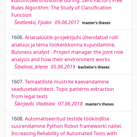
klassifitseerimisvõime uuring. Zero Factors Free
Rules Algorithm: The Study of Classification
Function
Ševtšenko, Fjodor
09.06.2017
master's theses
1606.
Ärianalüütik-projektijuhi ühendatud rolli
analüüs ja tema töökeskkonna kujundamine.
Buisness analyst - Project manager the joint role
analysis and how their environment works
Šibalova, Jelena
05.06.2019
bachelor's theses
1607.
Temaatiliste mustrite kaevandamine
seadusetekstidest. Topic patterns extraction
from legal texts
Šikirjavõi, Vladislav
07.06.2018
master's theses
1608.
Automatiseeritud testide töökindlise
suurendamine Python Robot frameworki näitel.
Increasing Reliability of Automated Tests with