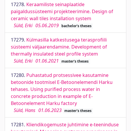
17278.
Keraamiliste seinaplaatide
paigaldussüsteemi projekteerimine. Design of
ceramic wall tiles installation system
Süld, Erki
05.06.2019
bachelor's theses
17279.
Külmasilla katkestusega terasprofiili
süsteemi väljaarendamine. Development of
thermally insulated steel profile system
Süld, Erki
01.06.2021
master's theses
17280.
Puhastatud protsessivee kasutamine
betoonide tootmisel E-Betoonelemendi Harku
tehases. Using purified process water in
concrete production in example of E-
Betoonelement Harku factory
Süld, Hans
01.06.2023
master's theses
17281.
Kliendikogemuste juhtimine e-teeninduse