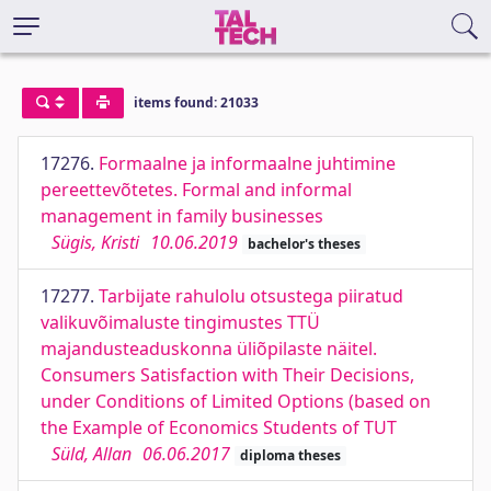
items found: 21033
17276.
Formaalne ja informaalne juhtimine
pereettevõtetes. Formal and informal
management in family businesses
Sügis, Kristi
10.06.2019
bachelor's theses
17277.
Tarbijate rahulolu otsustega piiratud
valikuvõimaluste tingimustes TTÜ
majandusteaduskonna üliõpilaste näitel.
Consumers Satisfaction with Their Decisions,
under Conditions of Limited Options (based on
the Example of Economics Students of TUT
Süld, Allan
06.06.2017
diploma theses