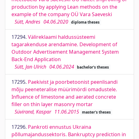
production by applying Lean methods on the
example of the company OÜ Vara Saeveski
Sütt, Andres
04.06.2020
diploma theses
17294.
Välireklaami haldussüsteemi
tagarakenduse arendamine. Development of
Outdoor Advertisement Management System
Back-End Application
Sütt, Jan Ulrich
04.06.2024
bachelor's theses
17295.
Paekivist ja poorbetoonist peenlisandi
mõju peeneteralise müürimördi omadustele.
Influence of limestone and aerated concrete
filler on thin layer masonry mortar
Süvirand, Kaspar
11.06.2015
master's theses
17296.
Pankroti ennustus Ukraina
põllumajandussektoris. Bankruptcy prediction in