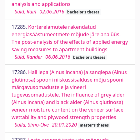
analysis and applications
Süld, Rain
02.06.2016
bachelor's theses
17285.
Korterelamutele rakendatud
energiasäästumeetmete mõjude järelanalüüs.
The post-analysis of the effects of applied energy
saving measures to apartment buildings
Süld, Rander
06.06.2016
bachelor's theses
17286.
Hall lepa (Alnus incana) ja sanglepa (Alnus
glutinosa) spooni niiskussisalduse mõju spooni
märgavusomadustele ja vineeri
tugevusomadustele. The influence of grey alder
(Alnus incana) and black alder (Alnus glutinosa)
veneer moisture content on the veneer surface
wettability and plywood strength properties
Sülla, Simo-Ove
20.01.2020
master's theses