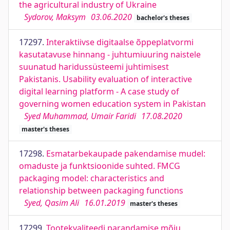
the agricultural industry of Ukraine
Sydorov, Maksym
03.06.2020
bachelor's theses
17297.
Interaktiivse digitaalse õppeplatvormi
kasutatavuse hinnang - juhtumiuuring naistele
suunatud haridussüsteemi juhtimisest
Pakistanis. Usability evaluation of interactive
digital learning platform - A case study of
governing women education system in Pakistan
Syed Muhammad, Umair Faridi
17.08.2020
master's theses
17298.
Esmatarbekaupade pakendamise mudel:
omaduste ja funktsioonide suhted. FMCG
packaging model: characteristics and
relationship between packaging functions
Syed, Qasim Ali
16.01.2019
master's theses
17299.
Tootekvaliteedi parandamise mõju