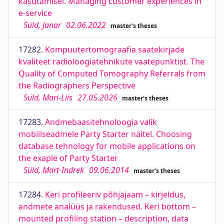
kasutamisel. Managing customer experiences in
e-service
Süld, Janar
02.06.2022
master's theses
17282.
Kompuutertomograafia saatekirjade
kvaliteet radioloogiatehnikute vaatepunktist. The
Quality of Computed Tomography Referrals from
the Radiographers Perspective
Süld, Mari-Liis
27.05.2026
master's theses
17283.
Andmebaasitehnoloogia valik
mobiilseadmele Party Starter näitel. Choosing
database tehnology for mobile applications on
the exaple of Party Starter
Süld, Mart-Indrek
09.06.2014
master's theses
17284.
Keri profileeriv põhjajaam – kirjeldus,
andmete analüüs ja rakendused. Keri bottom –
mounted profiling station – description, data