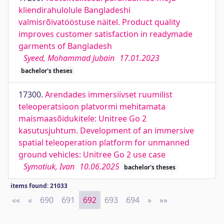
kliendirahulolule Bangladeshi
valmisrõivatööstuse näitel. Product quality
improves customer satisfaction in readymade
garments of Bangladesh
Syeed, Mohammad Jubain
17.01.2023
bachelor's theses
17300.
Arendades immersiivset ruumilist
teleoperatsioon platvormi mehitamata
maismaasõidukitele: Unitree Go 2
kasutusjuhtum. Development of an immersive
spatial teleoperation platform for unmanned
ground vehicles: Unitree Go 2 use case
Symotiuk, Ivan
10.06.2025
bachelor's theses
items found: 21033
««
First
«
Previous
690
691
692
693
694
»
Next
»»
Last