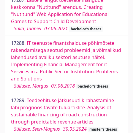
17287.
Laste arengut toetavate mängude
keskkonna "Nutitund" arendus. Creating
"Nutitund" Web Application for Educational
Games to Support Child Development
Sülla, Taaniel
03.06.2021
bachelor's theses
17288.
IT teenuste finantshalduse põhimõtete
rakendamisega seotud probleemid ja võimalikud
lahendused avaliku sektori asutuse näitel.
Implementing Financial Management for it
Services in a Public Sector Institution: Problems
and Solutions
Sülluste, Margus
07.06.2018
bachelor's theses
17289.
Teedeehituse jätkusuutlik rahastamine
läbi prognoositavate tuluartiklite. Analysis of
sustainable financing of road construction
through predictable revenue articles
Sülluste, Sven-Magnus
30.05.2024
master's theses