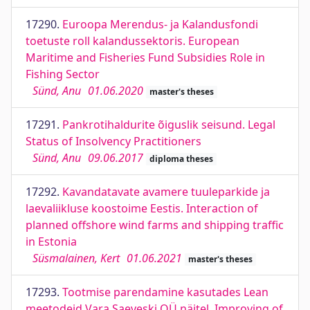
17290.
Euroopa Merendus- ja Kalandusfondi
toetuste roll kalandussektoris. European
Maritime and Fisheries Fund Subsidies Role in
Fishing Sector
Sünd, Anu
01.06.2020
master's theses
17291.
Pankrotihaldurite õiguslik seisund. Legal
Status of Insolvency Practitioners
Sünd, Anu
09.06.2017
diploma theses
17292.
Kavandatavate avamere tuuleparkide ja
laevaliikluse koostoime Eestis. Interaction of
planned offshore wind farms and shipping traffic
in Estonia
Süsmalainen, Kert
01.06.2021
master's theses
17293.
Tootmise parendamine kasutades Lean
meetodeid Vara Saeveski OÜ näitel. Improving of