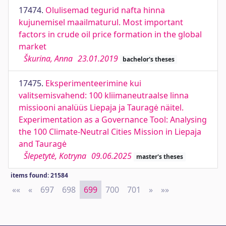
17474.
Olulisemad tegurid nafta hinna
kujunemisel maailmaturul. Most important
factors in crude oil price formation in the global
market
Škurina, Anna
23.01.2019
bachelor's theses
17475.
Eksperimenteerimine kui
valitsemisvahend: 100 kliimaneutraalse linna
missiooni analüüs Liepaja ja Tauragė näitel.
Experimentation as a Governance Tool: Analysing
the 100 Climate-Neutral Cities Mission in Liepaja
and Tauragė
Šlepetytė, Kotryna
09.06.2025
master's theses
items found: 21584
««
First
«
Previous
697
698
699
700
701
»
Next
»»
Last