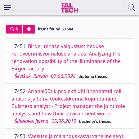
items found: 21584
17451.
Birger tehase valgustustiheduse
renoveerimisvõimaluse analüüs. Analyzing the
renovation possibility of the illuminance of the
Birger factory
Ševtšuk, Ruslan
07.06.2024
diploma theses
17452.
Ärianalüütik-projektijuhi ühendatud rolli
analüüs ja tema töökeskkonna kujundamine.
Buisness analyst - Project manager the joint role
analysis and how their environment works
Šibalova, Jelena
05.06.2019
bachelor's theses
17453.
Vaesuse ja majanduskasvu vaheline seos