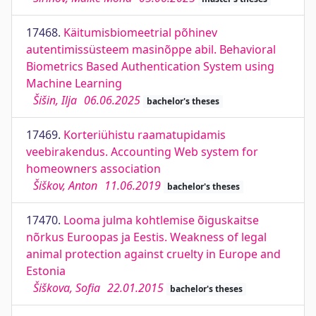
17468.
Käitumisbiomeetrial põhinev
autentimissüsteem masinõppe abil. Behavioral
Biometrics Based Authentication System using
Machine Learning
Šišin, Ilja
06.06.2025
bachelor's theses
17469.
Korteriühistu raamatupidamis
veebirakendus. Accounting Web system for
homeowners association
Šiškov, Anton
11.06.2019
bachelor's theses
17470.
Looma julma kohtlemise õiguskaitse
nõrkus Euroopas ja Eestis. Weakness of legal
animal protection against cruelty in Europe and
Estonia
Šiškova, Sofia
22.01.2015
bachelor's theses