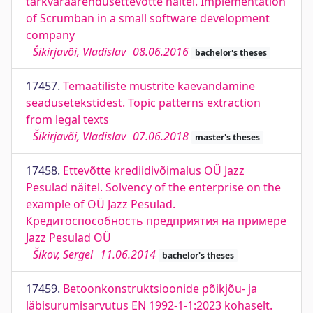
tarkvaraarendusettevõtte näitel. Implementation
of Scrumban in a small software development
company
Šikirjavõi, Vladislav
08.06.2016
bachelor's theses
17457.
Temaatiliste mustrite kaevandamine
seadusetekstidest. Topic patterns extraction
from legal texts
Šikirjavõi, Vladislav
07.06.2018
master's theses
17458.
Ettevõtte krediidivõimalus OÜ Jazz
Pesulad näitel. Solvency of the enterprise on the
example of OÜ Jazz Pesulad.
Кредитоспособность предприятия на примере
Jazz Pesulad OÜ
Šikov, Sergei
11.06.2014
bachelor's theses
17459.
Betoonkonstruktsioonide põikjõu- ja
läbisurumisarvutus EN 1992-1-1:2023 kohaselt.