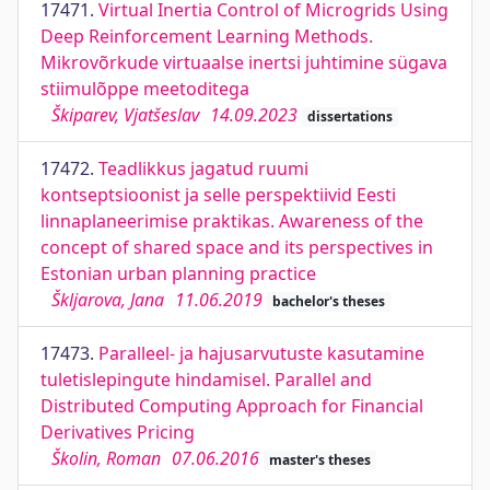
17471.
Virtual Inertia Control of Microgrids Using
Deep Reinforcement Learning Methods.
Mikrovõrkude virtuaalse inertsi juhtimine sügava
stiimulõppe meetoditega
Škiparev, Vjatšeslav
14.09.2023
dissertations
17472.
Teadlikkus jagatud ruumi
kontseptsioonist ja selle perspektiivid Eesti
linnaplaneerimise praktikas. Awareness of the
concept of shared space and its perspectives in
Estonian urban planning practice
Škljarova, Jana
11.06.2019
bachelor's theses
17473.
Paralleel- ja hajusarvutuste kasutamine
tuletislepingute hindamisel. Parallel and
Distributed Computing Approach for Financial
Derivatives Pricing
Školin, Roman
07.06.2016
master's theses