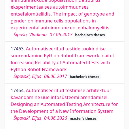
immuunrakkude populatsioonide suurus
eksperimentaalses autoimmuunses
entsefalomüeliidis. The impact of genotype and
gender on immune cells populations in
experimental autoimmune encephalomyelitis
Šipoša, Vladlena
07.06.2017
bachelor's theses
17463.
Automatiseeritud testide töökindlise
suurendamine Python Robot frameworki näitel.
Increasing Reliability of Automated Tests with
Python Robot Framework
Šipovski, Eljus
08.06.2017
bachelor's theses
17464.
Automatiseeritud testimise arhitektuuri
kavandamine uue infosüsteemi arendamisel.
Designing an Automated Testing Architecture for
the Development of a New Information System
Šipovski, Eljus
04.06.2026
master's theses