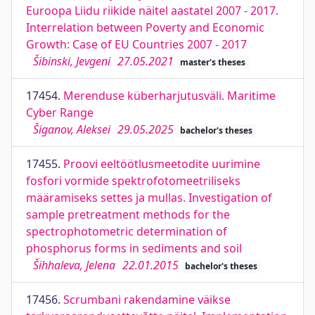
Euroopa Liidu riikide näitel aastatel 2007 - 2017.
Interrelation between Poverty and Economic
Growth: Case of EU Countries 2007 - 2017
Šibinski, Jevgeni
27.05.2021
master's theses
17454.
Merenduse küberharjutusväli. Maritime
Cyber Range
Šiganov, Aleksei
29.05.2025
bachelor's theses
17455.
Proovi eeltöötlusmeetodite uurimine
fosfori vormide spektrofotomeetriliseks
määramiseks settes ja mullas. Investigation of
sample pretreatment methods for the
spectrophotometric determination of
phosphorus forms in sediments and soil
Šihhaleva, Jelena
22.01.2015
bachelor's theses
17456.
Scrumbani rakendamine väikse