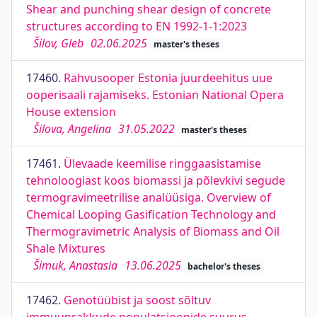
Shear and punching shear design of concrete
structures according to EN 1992-1-1:2023
Šilov, Gleb
02.06.2025
master's theses
17460.
Rahvusooper Estonia juurdeehitus uue
ooperisaali rajamiseks. Estonian National Opera
House extension
Šilova, Angelina
31.05.2022
master's theses
17461.
Ülevaade keemilise ringgaasistamise
tehnoloogiast koos biomassi ja põlevkivi segude
termogravimeetrilise analüüsiga. Overview of
Chemical Looping Gasification Technology and
Thermogravimetric Analysis of Biomass and Oil
Shale Mixtures
Šimuk, Anastasia
13.06.2025
bachelor's theses
17462.
Genotüübist ja soost sõltuv