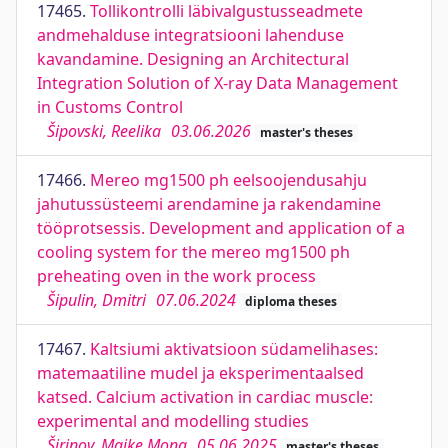
17465.
Tollikontrolli läbivalgustusseadmete
andmehalduse integratsiooni lahenduse
kavandamine. Designing an Architectural
Integration Solution of X-ray Data Management
in Customs Control
Šipovski, Reelika
03.06.2026
master's theses
17466.
Mereo mg1500 ph eelsoojendusahju
jahutussüsteemi arendamine ja rakendamine
tööprotsessis. Development and application of a
cooling system for the mereo mg1500 ph
preheating oven in the work process
Šipulin, Dmitri
07.06.2024
diploma theses
17467.
Kaltsiumi aktivatsioon südamelihases:
matemaatiline mudel ja eksperimentaalsed
katsed. Calcium activation in cardiac muscle:
experimental and modelling studies
Širinov, Maike Mona
05.06.2025
master's theses