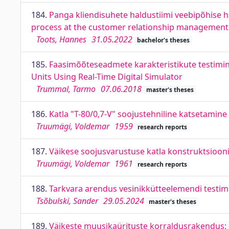
184.
Panga kliendisuhete haldustiimi veebipõhise h
process at the customer relationship management
Toots, Hannes
31.05.2022
bachelor's theses
185.
Faasimõõteseadmete karakteristikute testimin
Units Using Real-Time Digital Simulator
Trummal, Tarmo
07.06.2018
master's theses
186.
Katla "T-80/0,7-V" soojustehniline katsetamine
Truumägi, Voldemar
1959
research reports
187.
Väikese soojusvarustuse katla konstruktsiooni
Truumägi, Voldemar
1961
research reports
188.
Tarkvara arendus vesinikkütteelemendi testim
Tsõbulski, Sander
29.05.2024
master's theses
189.
Väikeste muusikaürituste korraldusrakendus: k