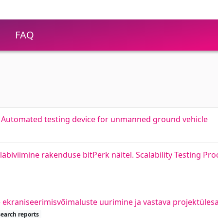
FAQ
 Automated testing device for unmanned ground vehicle
äbiviimine rakenduse bitPerk näitel. Scalability Testing Pro
ite ekraniseerimisvõimaluste uurimine ja vastava projektül
search reports