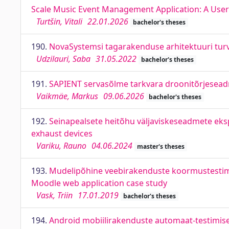
Scale Music Event Management Application: A User
Turtšin, Vitali
22.01.2026
bachelor's theses
190.
NovaSystemsi tagarakenduse arhitektuuri turv
Udzilauri, Saba
31.05.2022
bachelor's theses
191.
SAPIENT servasõlme tarkvara droonitõrjesea
Vaikmäe, Markus
09.06.2026
bachelor's theses
192.
Seinapealsete heitõhu väljaviskeseadmete eksp
exhaust devices
Variku, Rauno
04.06.2024
master's theses
193.
Mudelipõhine veebirakenduste koormustestimi
Moodle web application case study
Vask, Triin
17.01.2019
bachelor's theses
194.
Android mobiilirakenduste automaat-testimise 