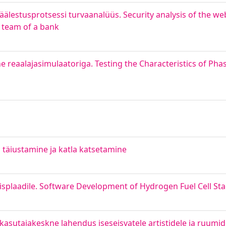
äälestusprotsessi turvaanalüüs. Security analysis of the w
 team of a bank
e reaalajasimulaatoriga. Testing the Characteristics of P
 täiustamine ja katla katsetamine
isplaadile. Software Development of Hydrogen Fuel Cell Sta
asutajakeskne lahendus iseseisvatele artistidele ja ruumid