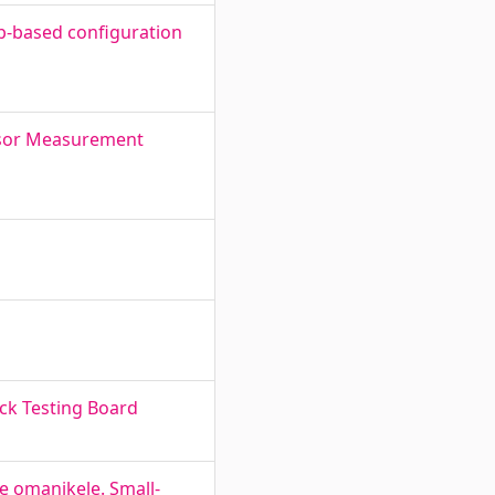
eb-based configuration
hasor Measurement
ck Testing Board
e omanikele. Small-