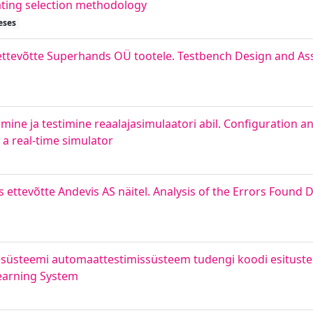
ating selection methodology
eses
ettevõtte Superhands OÜ tootele. Testbench Design and As
mine ja testimine reaalajasimulaatori abil. Configuration an
 a real-time simulator
s ettevõtte Andevis AS näitel. Analysis of the Errors Found
esüsteemi automaattestimissüsteem tudengi koodi esituste
Learning System