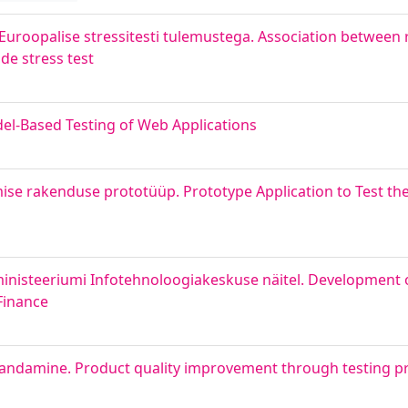
Euroopalise stressitesti tulemustega. Association between r
de stress test
el-Based Testing of Web Applications
amise rakenduse prototüüp. Prototype Application to Test 
inisteeriumi Infotehnoloogiakeskuse näitel. Development o
Finance
arandamine. Product quality improvement through testing 