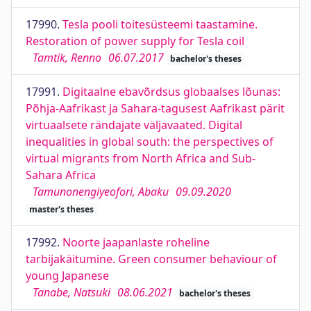
17990.
Tesla pooli toitesüsteemi taastamine.
Restoration of power supply for Tesla coil
Tamtik, Renno
06.07.2017
bachelor's theses
17991.
Digitaalne ebavõrdsus globaalses lõunas:
Põhja-Aafrikast ja Sahara-tagusest Aafrikast pärit
virtuaalsete rändajate väljavaated. Digital
inequalities in global south: the perspectives of
virtual migrants from North Africa and Sub-
Sahara Africa
Tamunonengiyeofori, Abaku
09.09.2020
master's theses
17992.
Noorte jaapanlaste roheline
tarbijakäitumine. Green consumer behaviour of
young Japanese
Tanabe, Natsuki
08.06.2021
bachelor's theses