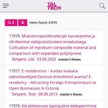
items found: 21015
17976.
Mükokomposiitmaterjali kasvatamine ja
võrdlemine vahtpolüstüreeni omadustega.
Cultivation of mycelium composite material and
comparison with expanded polystyrene
Tampere, Liisi
03.06.2022
master's theses
17977.
E-residentsus – kuidas kaasata
välisettevõtjaid Eestisse ettevõtteid avama? E-
residency – Attracting Foreign Entrepreneurs to
Open Businesses in Estonia
Tampere, Terje
08.06.2015
master's theses
17978.
Kiirabiteenuse lepinguline delegeerimine