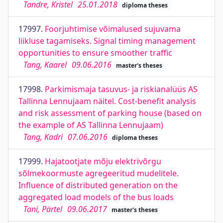
Tandre, Kristel
25.01.2018
diploma theses
17997.
Foorjuhtimise võimalused sujuvama
liikluse tagamiseks. Signal timing management
opportunities to ensure smoother traffic
Tang, Kaarel
09.06.2016
master's theses
17998.
Parkimismaja tasuvus- ja riskianalüüs AS
Tallinna Lennujaam näitel. Cost-benefit analysis
and risk assessment of parking house (based on
the example of AS Tallinna Lennujaam)
Tang, Kadri
07.06.2016
diploma theses
17999.
Hajatootjate mõju elektrivõrgu
sõlmekoormuste agregeeritud mudelitele.
Influence of distributed generation on the
aggregated load models of the bus loads
Tani, Pärtel
09.06.2017
master's theses