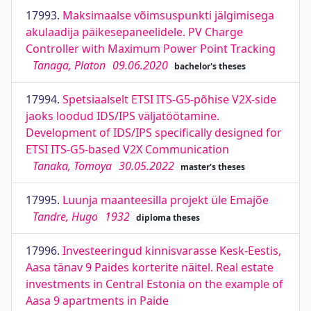
17993.
Maksimaalse võimsuspunkti jälgimisega
akulaadija päikesepaneelidele. PV Charge
Controller with Maximum Power Point Tracking
Tanaga, Platon
09.06.2020
bachelor's theses
17994.
Spetsiaalselt ETSI ITS-G5-põhise V2X-side
jaoks loodud IDS/IPS väljatöötamine.
Development of IDS/IPS specifically designed for
ETSI ITS-G5-based V2X Communication
Tanaka, Tomoya
30.05.2022
master's theses
17995.
Luunja maanteesilla projekt üle Emajõe
Tandre, Hugo
1932
diploma theses
17996.
Investeeringud kinnisvarasse Kesk-Eestis,
Aasa tänav 9 Paides korterite näitel. Real estate
investments in Central Estonia on the example of
Aasa 9 apartments in Paide