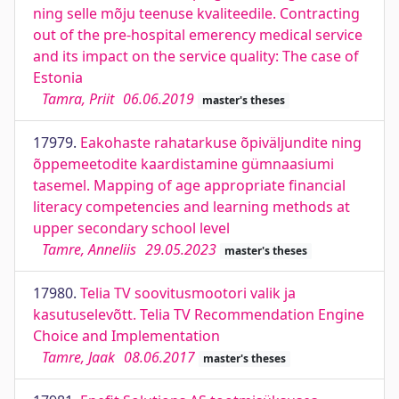
ning selle mõju teenuse kvaliteedile. Contracting
out of the pre-hospital emerency medical service
and its impact on the service quality: The case of
Estonia
Tamra, Priit
06.06.2019
master's theses
17979.
Eakohaste rahatarkuse õpiväljundite ning
õppemeetodite kaardistamine gümnaasiumi
tasemel. Mapping of age appropriate financial
literacy competencies and learning methods at
upper secondary school level
Tamre, Anneliis
29.05.2023
master's theses
17980.
Telia TV soovitusmootori valik ja
kasutuselevõtt. Telia TV Recommendation Engine
Choice and Implementation
Tamre, Jaak
08.06.2017
master's theses