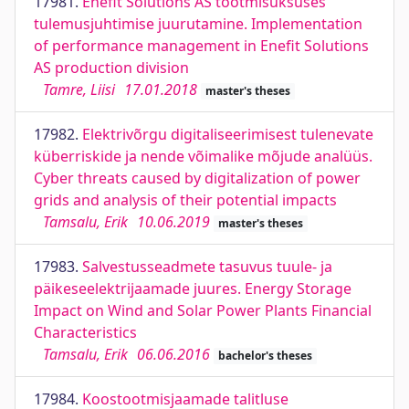
17981.
Enefit Solutions AS tootmisüksuses
tulemusjuhtimise juurutamine. Implementation
of performance management in Enefit Solutions
AS production division
Tamre, Liisi
17.01.2018
master's theses
17982.
Elektrivõrgu digitaliseerimisest tulenevate
küberriskide ja nende võimalike mõjude analüüs.
Cyber threats caused by digitalization of power
grids and analysis of their potential impacts
Tamsalu, Erik
10.06.2019
master's theses
17983.
Salvestusseadmete tasuvus tuule- ja
päikeseelektrijaamade juures. Energy Storage
Impact on Wind and Solar Power Plants Financial
Characteristics
Tamsalu, Erik
06.06.2016
bachelor's theses
17984.
Koostootmisjaamade talitluse