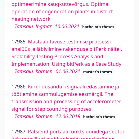
optimeerimine kaugküttevõrgus. Optimal
operation of cogeneration plants in district
heating network
Tamsalu, Ingmar
10.06.2021
bachelor's theses
17985.
Mastaabitavuse testimise protsessi
analüüs ja läbiviimine rakenduse bitPerk näitel.
Scalability Testing Process Analysis and
Implementation, Using bitPerk as a Case Study
Tamsalu, Karmen
01.06.2021
master's theses
17986.
Kiirendusanduri signaali edastamine ja
töötlemine sammulugemise eesmärgil. The
transmission and processing of accelerometer
signal for step counting purposes
Tamsalu, Karmen
12.06.2018
bachelor's theses
17987.
Patsiendiportaali funktsioonidega seotud