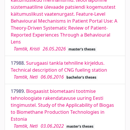
käitumuslikud mehhanismid: teooriapõhine
süstemaatiline ülevaade patsiendi kogemustest
käitumuslikust vaatenurgast. Feature-Level
Behavioural Mechanisms in Patient Portal Use: A
Theory-Driven Systematic Review of Patient-
Reported Experiences Through a Behavioural
Lens
Tamtik, Kristi
26.05.2026
master's theses
17988.
Surugaasi tankla tehniline kirjeldus.
Technical description of CNG fueling station
Tamtik, Neti
06.06.2016
bachelor's theses
17989.
Biogaasist biometaani tootmise
tehnoloogiate rakendatavuse uuring Eesti
tingimustel. Study of the Applicability of Biogas
to Biomethane Production Technologies in
Estonia
Tamtik, Neti
03.06.2022
master's theses