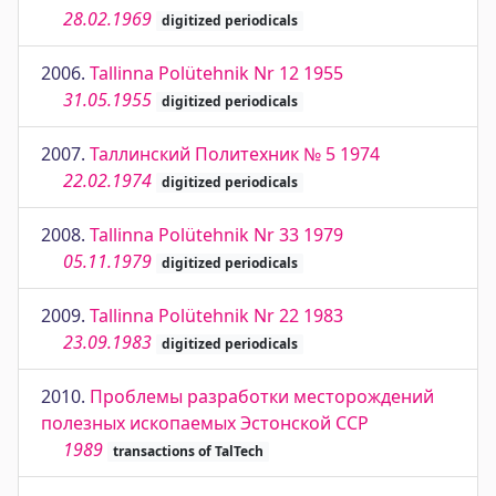
28.02.1969
digitized periodicals
2006.
Tallinna Polütehnik Nr 12 1955
31.05.1955
digitized periodicals
2007.
Таллинский Политехник № 5 1974
22.02.1974
digitized periodicals
2008.
Tallinna Polütehnik Nr 33 1979
05.11.1979
digitized periodicals
2009.
Tallinna Polütehnik Nr 22 1983
23.09.1983
digitized periodicals
2010.
Проблемы разработки месторождений
полезных ископаемых Эстонской ССР
1989
transactions of TalTech