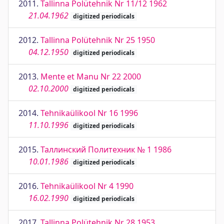
2011.
Tallinna Polütehnik Nr 11/12 1962
21.04.1962
digitized periodicals
2012.
Tallinna Polütehnik Nr 25 1950
04.12.1950
digitized periodicals
2013.
Mente et Manu Nr 22 2000
02.10.2000
digitized periodicals
2014.
Tehnikaülikool Nr 16 1996
11.10.1996
digitized periodicals
2015.
Таллинский Политехник № 1 1986
10.01.1986
digitized periodicals
2016.
Tehnikaülikool Nr 4 1990
16.02.1990
digitized periodicals
2017.
Tallinna Polütehnik Nr 28 1953