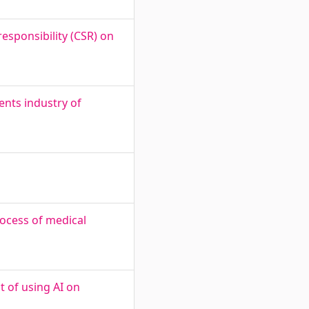
responsibility (CSR) on
nts industry of
rocess of medical
t of using AI on