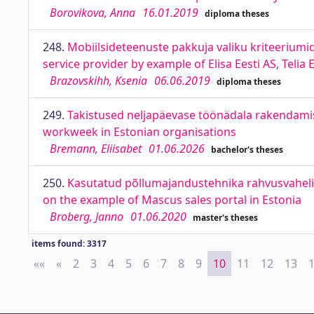
Borovikova, Anna
16.01.2019
diploma theses
248.
Mobiilsideteenuste pakkuja valiku kriteeriumid El
service provider by example of Elisa Eesti AS, Telia 
Brazovskihh, Ksenia
06.06.2019
diploma theses
249.
Takistused neljapäevase töönädala rakendamise
workweek in Estonian organisations
Bremann, Eliisabet
01.06.2026
bachelor's theses
250.
Kasutatud põllumajandustehnika rahvusvahelin
on the example of Mascus sales portal in Estonia
Broberg, Janno
01.06.2020
master's theses
items found: 3317
««
First
«
Previous
2
3
4
5
6
7
8
9
10
11
12
13