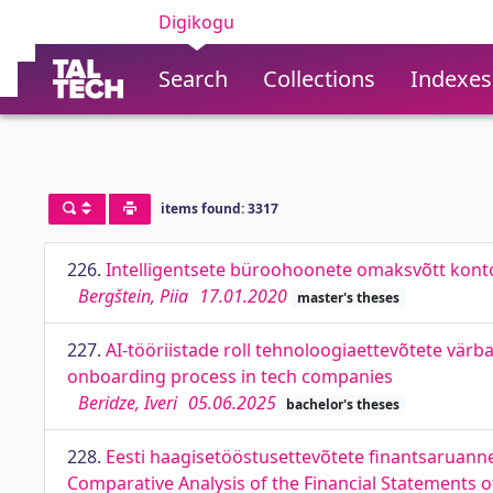
Digikogu
Search
Collections
Indexes
items found: 3317
226.
Intelligentsete büroohoonete omaksvõtt kontori
Bergštein, Piia
17.01.2020
master's theses
227.
AI-tööriistade roll tehnoloogiaettevõtete värba
onboarding process in tech companies
Beridze, Iveri
05.06.2025
bachelor's theses
228.
Eesti haagisetööstusettevõtete finantsaruanne
Comparative Analysis of the Financial Statements 