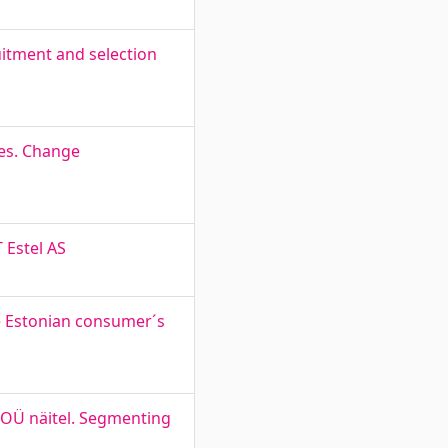
uitment and selection
es. Change
 Estel AS
the Estonian consumer´s
 OÜ näitel. Segmenting