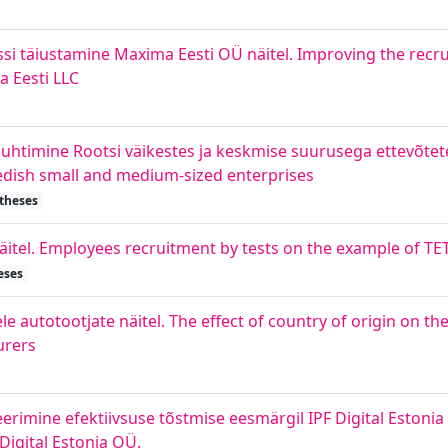
essi täiustamine Maxima Eesti OÜ näitel. Improving the recr
a Eesti LLC
htimine Rootsi väikestes ja keskmise suurusega ettevõtet
dish small and medium-sized enterprises
 theses
näitel. Employees recruitment by tests on the example of TET
eses
le autotootjate näitel. The effect of country of origin on 
urers
mine efektiivsuse tõstmise eesmärgil IPF Digital Estonia
Digital Estonia OÜ.