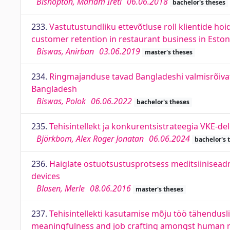
Bishopton, Mariam Ireti
06.06.2018
bachelor's theses
233.
Vastutustundliku ettevõtluse roll klientide hoid
customer retention in restaurant business in Eston
Biswas, Anirban
03.06.2019
master's theses
234.
Ringmajanduse tavad Bangladeshi valmisrõivat
Bangladesh
Biswas, Polok
06.06.2022
bachelor's theses
235.
Tehisintellekt ja konkurentsistrateegia VKE-de
Björkbom, Alex Roger Jonatan
06.06.2024
bachelor's 
236.
Haiglate ostuotsustusprotsess meditsiiniseadm
devices
Blasen, Merle
08.06.2016
master's theses
237.
Tehisintellekti kasutamise mõju töö tähendusl
meaningfulness and job crafting amongst human r