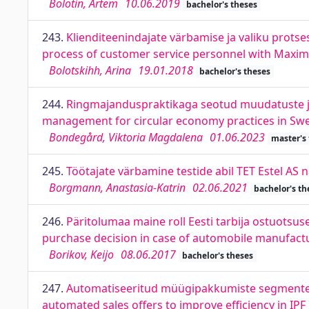
Bolotin, Artem
10.06.2019
bachelor's theses
243.
Klienditeenindajate värbamise ja valiku prots
process of customer service personnel with Maxim
Bolotskihh, Arina
19.01.2018
bachelor's theses
244.
Ringmajanduspraktikaga seotud muudatuste ju
management for circular economy practices in Swe
Bondegård, Viktoria Magdalena
01.06.2023
master's
245.
Töötajate värbamine testide abil TET Estel AS 
Borgmann, Anastasia-Katrin
02.06.2021
bachelor's th
246.
Päritolumaa maine roll Eesti tarbija ostuotsuse
purchase decision in case of automobile manufact
Borikov, Keijo
08.06.2017
bachelor's theses
247.
Automatiseeritud müügipakkumiste segmenteeri
automated sales offers to improve efficiency in IPF 