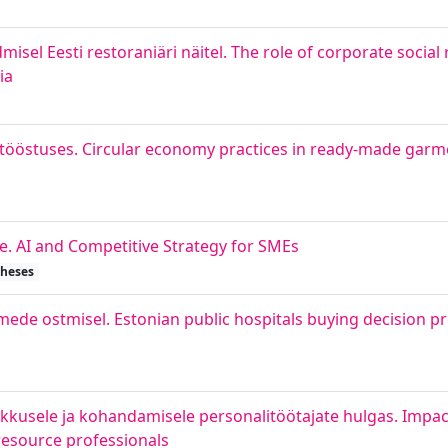
misel Eesti restoraniäri näitel. The role of corporate social 
ia
ööstuses. Circular economy practices in ready-made garme
le. AI and Competitive Strategy for SMEs
theses
ede ostmisel. Estonian public hospitals buying decision p
ikkusele ja kohandamisele personalitöötajate hulgas. Impac
esource professionals