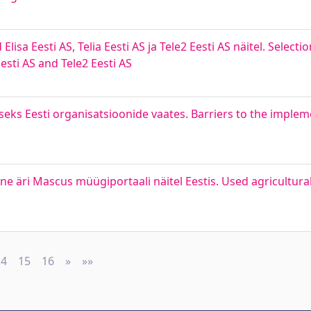
isa Eesti AS, Telia Eesti AS ja Tele2 Eesti AS näitel. Selectio
Eesti AS and Tele2 Eesti AS
ks Eesti organisatsioonide vaates. Barriers to the implem
e äri Mascus müügiportaali näitel Eestis. Used agricultur
14
15
16
»
Next
»»
Last