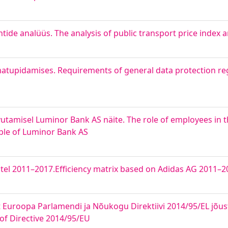
tide analüüs. The analysis of public transport price index
tupidamises. Requirements of general data protection reg
vutamisel Luminor Bank AS näite. The role of employees in 
ple of Luminor Bank AS
itel 2011–2017.Efficiency matrix based on Adidas AG 2011–2
st Euroopa Parlamendi ja Nõukogu Direktiivi 2014/95/EL jõu
 of Directive 2014/95/EU