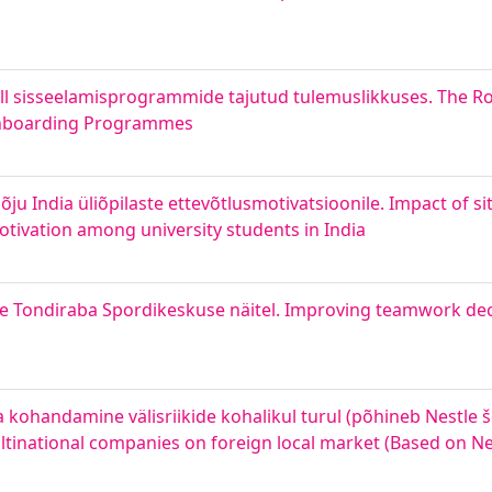
roll sisseelamisprogrammide tajutud tulemuslikkuses. The Rol
f Onboarding Programmes
 India üliõpilaste ettevõtlusmotivatsioonile. Impact of sit
tivation among university students in India
Tondiraba Spordikeskuse näitel. Improving teamwork dec
 kohandamine välisriikide kohalikul turul (põhineb Nestle š
ltinational companies on foreign local market (Based on Ne