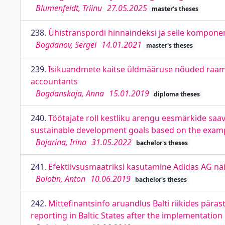
Blumenfeldt, Triinu
27.05.2025
master's theses
238.
Ühistranspordi hinnaindeksi ja selle komponen
Bogdanov, Sergei
14.01.2021
master's theses
239.
Isikuandmete kaitse üldmääruse nõuded raama
accountants
Bogdanskaja, Anna
15.01.2019
diploma theses
240.
Töötajate roll kestliku arengu eesmärkide saa
sustainable development goals based on the exam
Bojarina, Irina
31.05.2022
bachelor's theses
241.
Efektiivsusmaatriksi kasutamine Adidas AG nä
Bolotin, Anton
10.06.2019
bachelor's theses
242.
Mittefinantsinfo aruandlus Balti riikides pära
reporting in Baltic States after the implementation