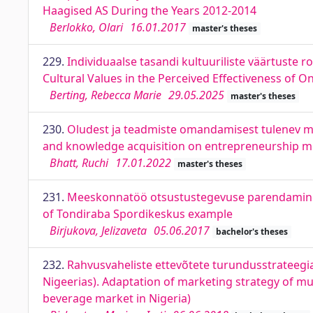
Haagised AS During the Years 2012-2014
Berlokko, Olari
16.01.2017
master's theses
229.
Individuaalse tasandi kultuuriliste väärtuste 
Cultural Values in the Perceived Effectiveness o
Berting, Rebecca Marie
29.05.2025
master's theses
230.
Oludest ja teadmiste omandamisest tulenev mõju
and knowledge acquisition on entrepreneurship mo
Bhatt, Ruchi
17.01.2022
master's theses
231.
Meeskonnatöö otsustustegevuse parendamine 
of Tondiraba Spordikeskus example
Birjukova, Jelizaveta
05.06.2017
bachelor's theses
232.
Rahvusvaheliste ettevõtete turundusstrateegia
Nigeerias). Adaptation of marketing strategy of mu
beverage market in Nigeria)