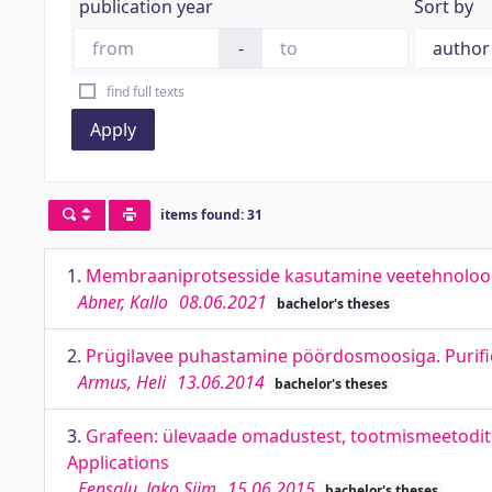
publication year
Sort by
-
find full texts
Apply
items found: 31
1.
Membraaniprotsesside kasutamine veetehnoloog
Abner, Kallo
08.06.2021
bachelor's theses
2.
Prügilavee puhastamine pöördosmoosiga. Purifica
Armus, Heli
13.06.2014
bachelor's theses
3.
Grafeen: ülevaade omadustest, tootmismeetodite
Applications
Eensalu, Jako Siim
15.06.2015
bachelor's theses