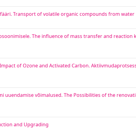
sfääri. Transport of volatile organic compounds from wate
osoonimisele. The influence of mass transfer and reaction k
e Impact of Ozone and Activated Carbon. Aktiivmudaprotsessi
i uuendamise võimalused. The Possibilities of the renovat
uction and Upgrading