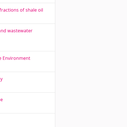
fractions of shale oil
 and wastewater
he Environment
gy
ge