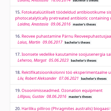
Laidna, Anastasia
18.06.2014
bachelor's theses
15.
Fotokatalüütiliselt töödeldud antibiootikume s
photocatalytically pretreated antibiotic containin
Laidna, Anastasia
09.06.2016
master's theses
16.
Reovee puhastamine Pärnu Reoveepuhastusjaama
Laius, Martin
09.06.2017
bachelor's theses
17.
Ioonsete vedelike kasutamine soojusenergia sal
Leheroo, Margot
05.06.2023
bachelor's theses
18.
Rektifikatsioonikolonni töö eksperimentaalne u
Liiv, Robert Aleksander
07.06.2021
bachelor's theses
19.
Osoonimisseadmed. Ozonation equipment
Lillipuu, Gustav
08.06.2016
master's theses
20.
Hariliku pilliroo (Phragmites australis) bioga