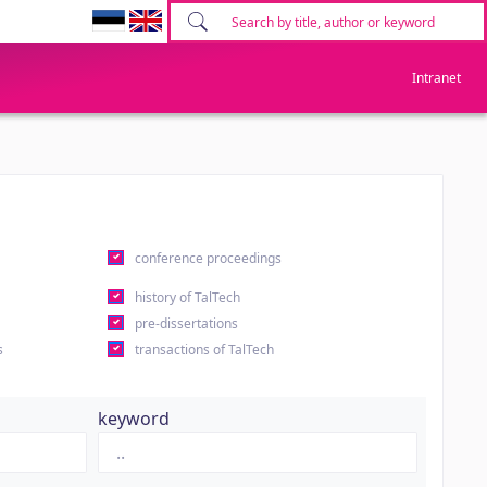
Intranet
conference proceedings
history of TalTech
pre-dissertations
s
transactions of TalTech
keyword