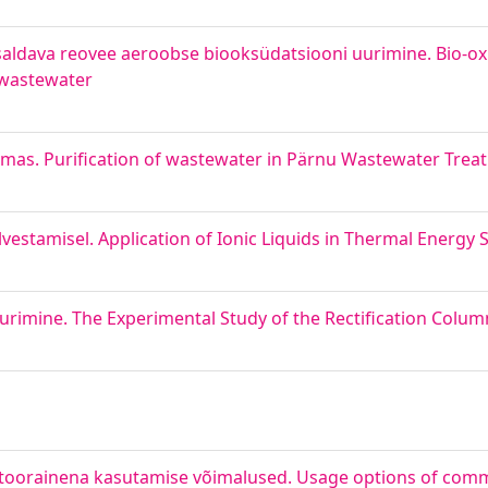
isaldava reovee aeroobse biooksüdatsiooni uurimine. Bio-ox
g wastewater
s. Purification of wastewater in Pärnu Wastewater Trea
vestamisel. Application of Ionic Liquids in Thermal Energy 
urimine. The Experimental Study of the Rectification Colum
asi toorainena kasutamise võimalused. Usage options of co