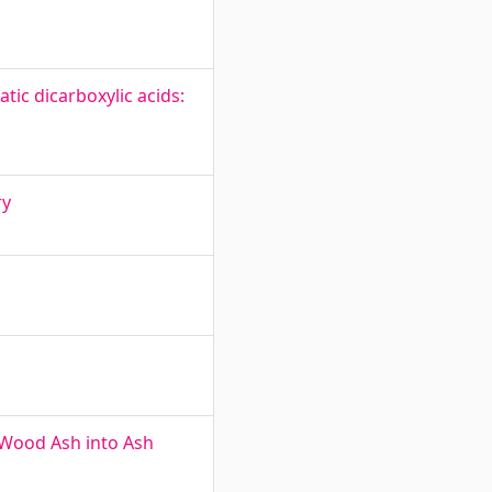
tic dicarboxylic acids:
ry
 Wood Ash into Ash