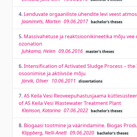
4.
Lenduvate orgaaniliste ühendite levi veest atmo
Jaanimets, Marten
09.06.2017
bachelor's theses
5.
Massivahetuse ja reaktsioonikineetika mõju vee 
ozonation
Juhkama, Helen
09.06.2016
master's theses
6.
Intensification of Activated Sludge Process – th
osoonimise ja aktiivsöe mõju
Järvik, Oliver
10.06.2011
dissertations
7.
AS Keila Vesi Reoveepuhastusjaama küttesüsteem
of AS Keila Vesi Wastewater Treatment Plant
Kleinson, Katarina
07.06.2022
bachelor's theses
8.
Biogaasi tootmine ja väärindamine. Biogas Prod
Klippberg, Nelli-Anett
09.06.2020
bachelor's theses