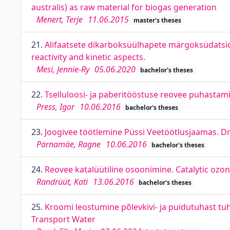
australis) as raw material for biogas generation
Menert, Terje
11.06.2015
master's theses
21.
Alifaatsete dikarboksüülhapete märgoksüdatsioon:
reactivity and kinetic aspects.
Mesi, Jennie-Ry
05.06.2020
bachelor's theses
22.
Tselluloosi- ja paberitööstuse reovee puhastam
Press, Igor
10.06.2016
bachelor's theses
23.
Joogivee töötlemine Püssi Veetöötlusjaamas. D
Pärnamäe, Ragne
10.06.2016
bachelor's theses
24.
Reovee katalüütiline osoonimine. Catalytic ozo
Randrüüt, Kati
13.06.2016
bachelor's theses
25.
Kroomi leostumine põlevkivi- ja puidutuhast tu
Transport Water