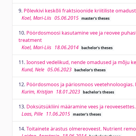
9.
Põlevkivi keskõli fraktsioonide kriitiliste omadust
Koel, Mari-Liis
05.06.2015
master's theses
10.
Pöördosmoosi kasutamine vee ja reovee puhast
treatment
Koel, Mari-Liis
18.06.2014
bachelor's theses
11.
Ioonsed vedelikud, nende omadused ja mõju kes
Kund, Nele
05.06.2023
bachelor's theses
12.
Pöördosmoos ja päriosmoos veetehnoloogias. 
Kurim, Kristjan
18.01.2023
bachelor's theses
13.
Doksütsükliini määramine vees ja reoveesettes.
Laas, Pille
11.06.2015
master's theses
14.
Toitainete ärastus olmereoveest. Nutrient rem