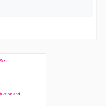
ogy
duction and