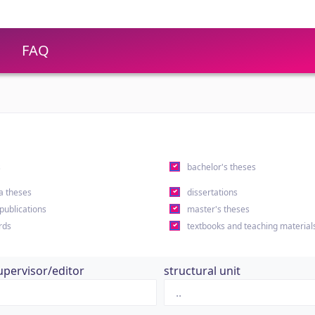
FAQ
s
bachelor's theses
a theses
dissertations
 publications
master's theses
rds
textbooks and teaching material
upervisor/editor
structural unit