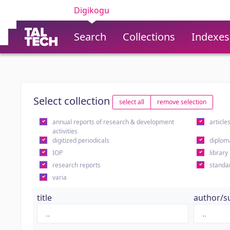
Digikogu
Search
Collections
Indexes
Select collection
select all
remove selection
annual reports of research & development
article
activities
digitized periodicals
diplom
IOP
library
research reports
standa
varia
title
author/s