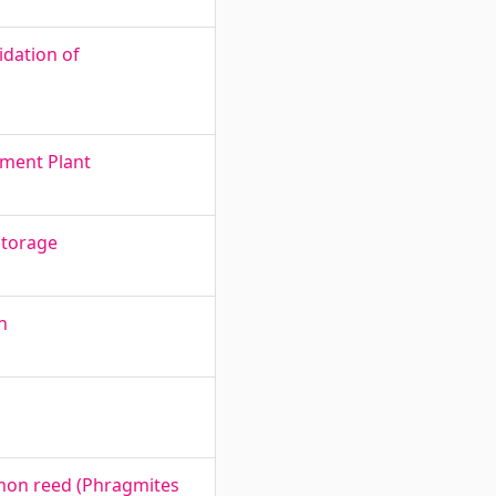
idation of
tment Plant
Storage
n
mmon reed (Phragmites