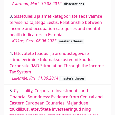
Avarmaa, Mari
30.08.2012
dissertations
3.
Sissetuleku ja ametikategooriate seos vaimse
tervise näitajatega Eestis. Relationship between
income and occupation categories and mental
health indicators in Estonia
Kikkas, Gert
06.06.2025
master's theses
4.
Ettevõtete teadus- ja arendustegevuse
stimuleerimine tulumaksusüsteemi kaudu.
Corporate R&D Stimulation Through the Income
Tax System
Lillemäe, Jüri
11.06.2014
master's theses
5.
Cyclicality, Corporate Investments and
Financial Soundness: Evidence from Central and
Eastern European Countries. Majanduse
tsüklilisus, ettevõtete investeeringud ning