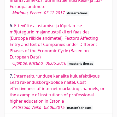
finantsvõimekus: uurimistulemusi Kesk- ja Ida-
Euroopa andmetel
Maripuu, Peeter
05.12.2017
dissertations
6.
Ettevõtte alustamise ja lõpetamise
mõjutegurid majandustsükli eri faasides
(Euroopa riikide andmetel). Factors Affecting
Entry and Exit of Companies under Different
Phases of the Economic Cycle (Based on
European Data)
Ojamäe, Kristina
06.06.2016
master's theses
7.
Internetiturunduse kanalite kuluefektiivsus
Eesti rakenduskõrgkoolide näitel. Cost
effectiveness of internet marketing channels, on
the example of institutions of professional
higher education in Estonia
Ristissaar, Veiko
08.06.2015
master's theses