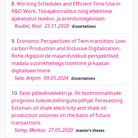
8.
Working Schedules and Efficient Time-Use in
R&D Work. Tööajakorraldus ning efektiivne
ajakasutus teadus- ja arendustegevuses
Ruubel, Raul
23.11.2020
dissertations
9.
Economic Perspectives of Twin-transition: Low-
carbon Production and Inclusive Digitalization.
Rohe-digipöörde majanduslikud perspektiivid:
madala süsinikheitega tootmine ja kaasav
digitaliseerimine
Saia, Artjom
09.05.2024
dissertations
10.
Eesti põlevkivielektri ja -õli tootmismahtude
prognoos tulevikutehingute põhjal. Forecasting
Estonian oil shale electricity and shale oil
production volumes on the basis of future
transactions
Somp, Markus
27.05.2020
master's theses