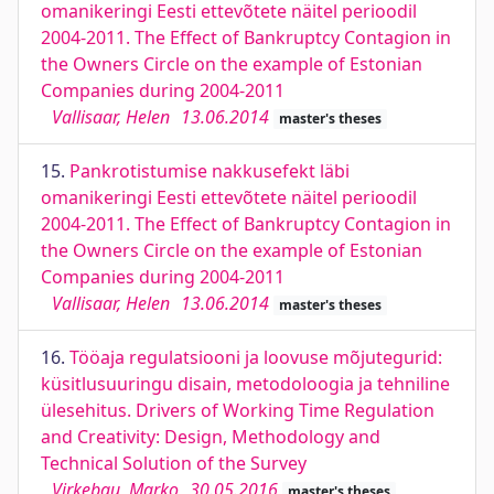
omanikeringi Eesti ettevõtete näitel perioodil
2004-2011. The Effect of Bankruptcy Contagion in
the Owners Circle on the example of Estonian
Companies during 2004-2011
Vallisaar, Helen
13.06.2014
master's theses
15.
Pankrotistumise nakkusefekt läbi
omanikeringi Eesti ettevõtete näitel perioodil
2004-2011. The Effect of Bankruptcy Contagion in
the Owners Circle on the example of Estonian
Companies during 2004-2011
Vallisaar, Helen
13.06.2014
master's theses
16.
Tööaja regulatsiooni ja loovuse mõjutegurid:
küsitlusuuringu disain, metodoloogia ja tehniline
ülesehitus. Drivers of Working Time Regulation
and Creativity: Design, Methodology and
Technical Solution of the Survey
Virkebau, Marko
30.05.2016
master's theses