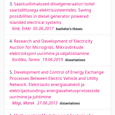
3.
Säästuvõimalused diiselgeneraatori toitel
saartalitlusega elektrisüsteemides. Saving
possibilities in diesel generator powered
islanded electrical systems
Kink, Erkki
05.06.2017
bachelor's theses
4.
Research and Development of Electricity
Auction for Microgrids. Mikrovõrkude
elektrioksjoni uurimine ja väljatöötamine
Korõtko, Tarmo
19.06.2019
dissertations
5.
Development and Control of Energy Exchange
Processes Between Electric Vehicle and Utility
Network. Elektriauto energiasalvesti ja
elektrijaotusvõrgu energiavahetusprotsesside
uurimine ja juhtimine
Mägi, Marek
27.06.2013
dissertations