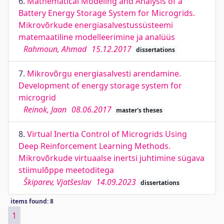
6.
Mathematical Modeling and Analysis of a
Battery Energy Storage System for Microgrids.
Mikrovõrkude energiasalvestussüsteemi
matemaatiline modelleerimine ja analüüs
Rahmoun, Ahmad
15.12.2017
dissertations
7.
Mikrovõrgu energiasalvesti arendamine.
Development of energy storage system for
microgrid
Reinok, Jaan
08.06.2017
master's theses
8.
Virtual Inertia Control of Microgrids Using
Deep Reinforcement Learning Methods.
Mikrovõrkude virtuaalse inertsi juhtimine sügava
stiimulõppe meetoditega
Škiparev, Vjatšeslav
14.09.2023
dissertations
items found: 8
1