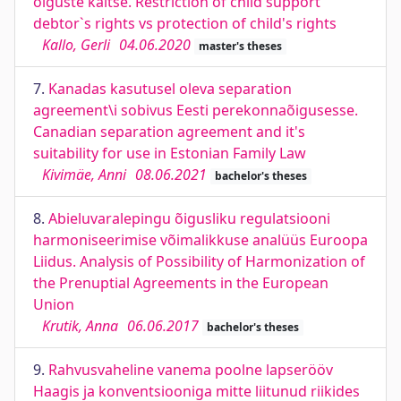
õiguste kaitse. Restriction of child support
debtor`s rights vs protection of child's rights
Kallo, Gerli
04.06.2020
master's theses
7.
Kanadas kasutusel oleva separation
agreement\i sobivus Eesti perekonnaõigusesse.
Canadian separation agreement and it's
suitability for use in Estonian Family Law
Kivimäe, Anni
08.06.2021
bachelor's theses
8.
Abieluvaralepingu õigusliku regulatsiooni
harmoniseerimise võimalikkuse analüüs Euroopa
Liidus. Analysis of Possibility of Harmonization of
the Prenuptial Agreements in the European
Union
Krutik, Anna
06.06.2017
bachelor's theses
9.
Rahvusvaheline vanema poolne lapserööv
Haagis ja konventsiooniga mitte liitunud riikides