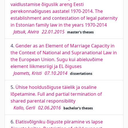
vaidlustamise õiguslik areng Eesti
perekonnaõiguses aastatel 1970-2014. The
establishment and contestation of legal paternity
in Estonian family law in the years 1970-2014
Jatsuk, Aivira
22.01.2015
master's theses
4.
Gender as an Element of Marriage Capacity in
the Context of National and Supranational Law in
the European Union. Sugu kui abieluvõime
element liikmesriigi ja EL õiguses
Joamets, Kristi
07.10.2014
dissertations
5.
Ühise hooldusõiguse täielik ja osaline
lõpetamine. Full and partial termination of
shared parental responsibility
Kallo, Gerli
02.06.2016
bachelor's theses
6.
Elatisvõlgniku õiguste piiramine vs lapse