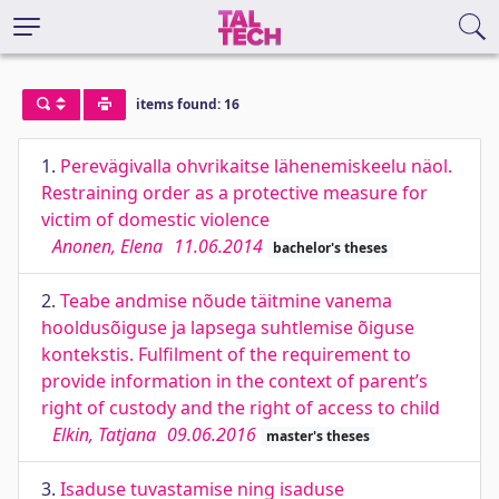
items found: 16
1.
Perevägivalla ohvrikaitse lähenemiskeelu näol.
Restraining order as a protective measure for
victim of domestic violence
Anonen, Elena
11.06.2014
bachelor's theses
2.
Teabe andmise nõude täitmine vanema
hooldusõiguse ja lapsega suhtlemise õiguse
kontekstis. Fulfilment of the requirement to
provide information in the context of parent’s
right of custody and the right of access to child
Elkin, Tatjana
09.06.2016
master's theses
3.
Isaduse tuvastamise ning isaduse