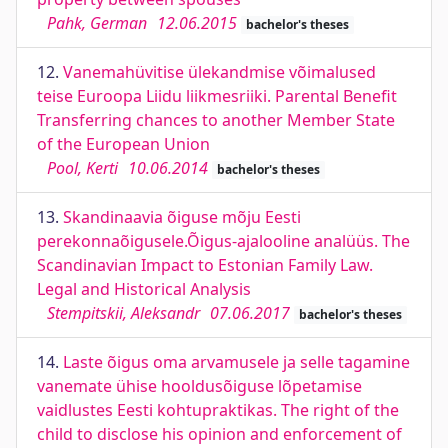
Pahk, German
12.06.2015
bachelor's theses
12.
Vanemahüvitise ülekandmise võimalused
teise Euroopa Liidu liikmesriiki. Parental Benefit
Transferring chances to another Member State
of the European Union
Pool, Kerti
10.06.2014
bachelor's theses
13.
Skandinaavia õiguse mõju Eesti
perekonnaõigusele.Õigus-ajalooline analüüs. The
Scandinavian Impact to Estonian Family Law.
Legal and Historical Analysis
Stempitskii, Aleksandr
07.06.2017
bachelor's theses
14.
Laste õigus oma arvamusele ja selle tagamine
vanemate ühise hooldusõiguse lõpetamise
vaidlustes Eesti kohtupraktikas. The right of the
child to disclose his opinion and enforcement of