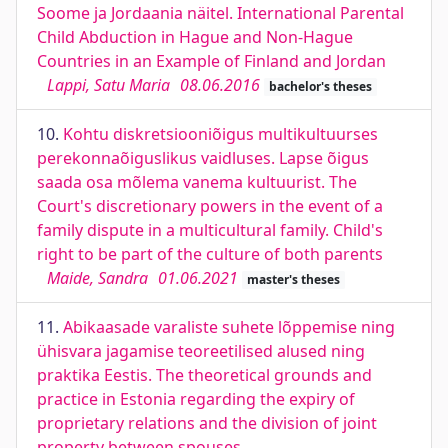
Soome ja Jordaania näitel. International Parental
Child Abduction in Hague and Non-Hague
Countries in an Example of Finland and Jordan
Lappi, Satu Maria
08.06.2016
bachelor's theses
10.
Kohtu diskretsiooniõigus multikultuurses
perekonnaõiguslikus vaidluses. Lapse õigus
saada osa mõlema vanema kultuurist. The
Court's discretionary powers in the event of a
family dispute in a multicultural family. Child's
right to be part of the culture of both parents
Maide, Sandra
01.06.2021
master's theses
11.
Abikaasade varaliste suhete lõppemise ning
ühisvara jagamise teoreetilised alused ning
praktika Eestis. The theoretical grounds and
practice in Estonia regarding the expiry of
proprietary relations and the division of joint
property between spouses