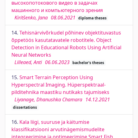
высокопотокового видео в задачах
машинного и компьютерного зрения
Kiritšenko, Jana
08.06.2021
diploma theses
14.
Tehisnärvivõrkudel põhinev objektituvastus
õppetöös kasutatavatele robotitele. Object
Detection in Educational Robots Using Artificial
Neural Networks
Lilleaed, Anti
06.06.2023
bachelor's theses
15.
Smart Terrain Perception Using
Hyperspectral Imaging. Hüperspektraal-
pilditehnika maastiku nutikaks tajumiseks
Liyanage, Dhanushka Chamara
14.12.2021
dissertations
16.
Kala liigi, suuruse ja käitumise
klassifikatsiooni arvutinägemismudelite
integreerimine ja optimeerimine Smart Fish