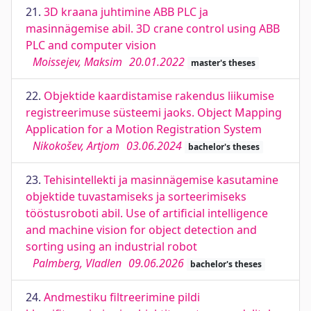
21.
3D kraana juhtimine ABB PLC ja
masinnägemise abil. 3D crane control using ABB
PLC and computer vision
Moissejev, Maksim
20.01.2022
master's theses
22.
Objektide kaardistamise rakendus liikumise
registreerimuse süsteemi jaoks. Object Mapping
Application for a Motion Registration System
Nikokošev, Artjom
03.06.2024
bachelor's theses
23.
Tehisintellekti ja masinnägemise kasutamine
objektide tuvastamiseks ja sorteerimiseks
tööstusroboti abil. Use of artificial intelligence
and machine vision for object detection and
sorting using an industrial robot
Palmberg, Vladlen
09.06.2026
bachelor's theses
24.
Andmestiku filtreerimine pildi