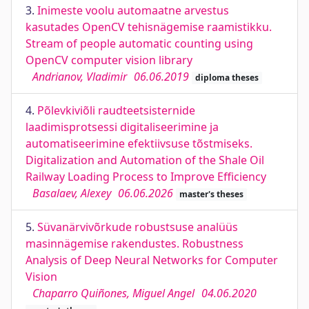
3.
Inimeste voolu automaatne arvestus
kasutades OpenCV tehisnägemise raamistikku.
Stream of people automatic counting using
OpenCV computer vision library
Andrianov, Vladimir
06.06.2019
diploma theses
4.
Põlevkiviõli raudteetsisternide
laadimisprotsessi digitaliseerimine ja
automatiseerimine efektiivsuse tõstmiseks.
Digitalization and Automation of the Shale Oil
Railway Loading Process to Improve Efficiency
Basalaev, Alexey
06.06.2026
master's theses
5.
Süvanärvivõrkude robustsuse analüüs
masinnägemise rakendustes. Robustness
Analysis of Deep Neural Networks for Computer
Vision
Chaparro Quiñones, Miguel Angel
04.06.2020