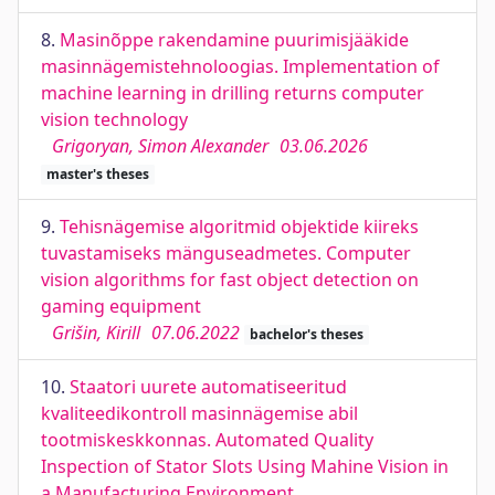
8.
Masinõppe rakendamine puurimisjääkide
masinnägemistehnoloogias. Implementation of
machine learning in drilling returns computer
vision technology
Grigoryan, Simon Alexander
03.06.2026
master's theses
9.
Tehisnägemise algoritmid objektide kiireks
tuvastamiseks mänguseadmetes. Computer
vision algorithms for fast object detection on
gaming equipment
Grišin, Kirill
07.06.2022
bachelor's theses
10.
Staatori uurete automatiseeritud
kvaliteedikontroll masinnägemise abil
tootmiskeskkonnas. Automated Quality
Inspection of Stator Slots Using Mahine Vision in
a Manufacturing Environment