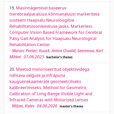
19.
Masinnägemisel baseeruv
tserebraalparalüüsi kõnnianalüüsi markeriteta
süsteem Haapsalu Neuroloogilise
Rehabilitatsioonikeskuse jaoks. Markerless
Computer Vision Based Framework for Cerebral
Palsy Gait Analysis for Haapsalu Neurological
Rehabilitation Center
Maran, Peeter; Kuusk, Anton Osvald; Seenmaa, Karl
Mihkel
07.06.2023
bachelor's theses
20.
Meetod motoriseeritud objektiividega
nähtava valguse ja infrapuna
kaugseirekaamerate geomeetriliseks
kalibreerimiseks. Method for Geometric
Calibration of Long-Range Visible Light and
Infrared Cameras with Motorized Lenses
Miljan, Kalev
04.06.2026
master's theses