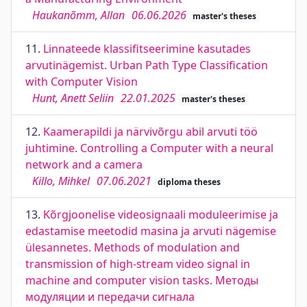
Haukanõmm, Allan
06.06.2026
master's theses
11.
Linnateede klassifitseerimine kasutades
arvutinägemist. Urban Path Type Classification
with Computer Vision
Hunt, Anett Seliin
22.01.2025
master's theses
12.
Kaamerapildi ja närvivõrgu abil arvuti töö
juhtimine. Controlling a Computer with a neural
network and a camera
Killo, Mihkel
07.06.2021
diploma theses
13.
Kõrgjoonelise videosignaali moduleerimise ja
edastamise meetodid masina ja arvuti nägemise
ülesannetes. Methods of modulation and
transmission of high-stream video signal in
machine and computer vision tasks. Методы
модуляции и передачи сигнала