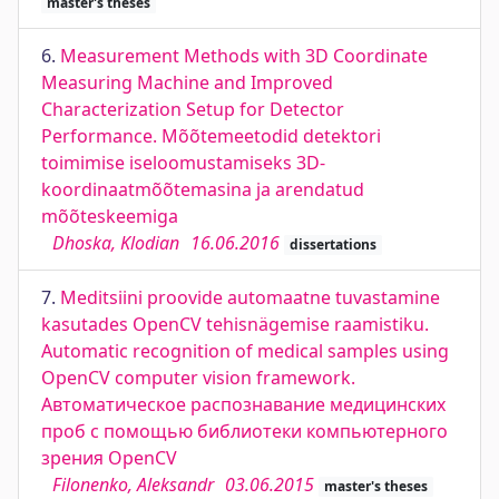
master's theses
6.
Measurement Methods with 3D Coordinate
Measuring Machine and Improved
Characterization Setup for Detector
Performance. Mõõtemeetodid detektori
toimimise iseloomustamiseks 3D-
koordinaatmõõtemasina ja arendatud
mõõteskeemiga
Dhoska, Klodian
16.06.2016
dissertations
7.
Meditsiini proovide automaatne tuvastamine
kasutades OpenCV tehisnägemise raamistiku.
Automatic recognition of medical samples using
OpenCV computer vision framework.
Автоматическое распознавание медицинских
проб с помощью библиотеки компьютерного
зрения OpenCV
Filonenko, Aleksandr
03.06.2015
master's theses