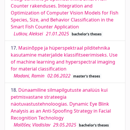
Counter rakenduses. Integration and
Optimization of Computer Vision Models for Fish
Species, Size, and Behavior Classification in the
Smart Fish Counter Application
Lutkov, Aleksei
21.01.2025
bachelor's theses
17.
Masinõppe ja hüperspektraal pilditehnika
kasutamine materjalide klassifitseerimiseks. Use
of machine learning and hyperspectral imaging
for material classification
Madani, Ramin
02.06.2022
master's theses
18.
Dünaamiline silmapilgutuste analüüs kui
petmisvastane strateegia
näotuvastustehnoloogias. Dynamic Eye Blink
Analysis as an Anti-Spoofing Strategy in Facial
Recognition Technology
Malõšev, Vladislav
29.05.2025
bachelor's theses