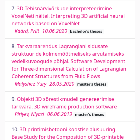
7.
3D Tehisnärvivõrkude interpreteerimine
VoxelNeti näitel. Interpreting 3D artificial neural
networks based on VoxelNet
Käärd, Priit
10.06.2020
bachelor's theses
8.
Tarkvaraarendus Lagrangiani sidusate
struktuuride kolmemõõtmeliseks arvutamiseks
vedelikuvoogude põhjal. Software Development
for Three-dimensional Calculation of Lagrangian
Coherent Structures from Fluid Flows
Malyshev, Yury
28.05.2020
master's theses
9.
Objekti 3D sõrestikmudeli genereerimise
tarkvara. 3D wireframe production software
Piriyev, Niyazi
06.06.2019
master's theses
10.
3D printimisbetooni koostise alusuuring.
Base Study for the Composition of 3D-printable