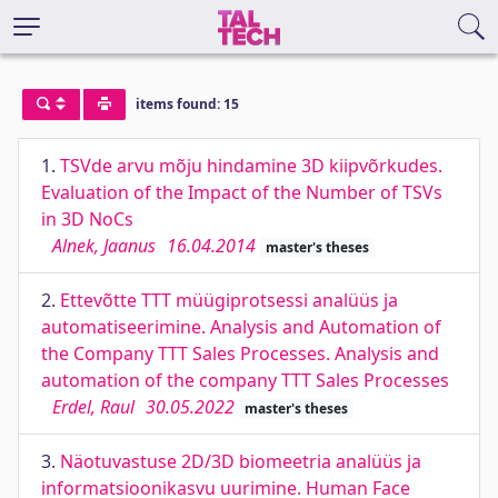
items found: 15
1.
TSVde arvu mõju hindamine 3D kiipvõrkudes.
Evaluation of the Impact of the Number of TSVs
in 3D NoCs
Alnek, Jaanus
16.04.2014
master's theses
2.
Ettevõtte TTT müügiprotsessi analüüs ja
automatiseerimine. Analysis and Automation of
the Company TTT Sales Processes. Analysis and
automation of the company TTT Sales Processes
Erdel, Raul
30.05.2022
master's theses
3.
Näotuvastuse 2D/3D biomeetria analüüs ja
informatsioonikasvu uurimine. Human Face