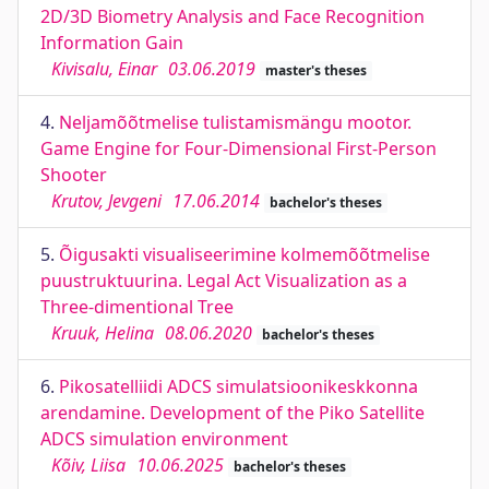
2D/3D Biometry Analysis and Face Recognition
Information Gain
Kivisalu, Einar
03.06.2019
master's theses
4.
Neljamõõtmelise tulistamismängu mootor.
Game Engine for Four-Dimensional First-Person
Shooter
Krutov, Jevgeni
17.06.2014
bachelor's theses
5.
Õigusakti visualiseerimine kolmemõõtmelise
puustruktuurina. Legal Act Visualization as a
Three-dimentional Tree
Kruuk, Helina
08.06.2020
bachelor's theses
6.
Pikosatelliidi ADCS simulatsioonikeskkonna
arendamine. Development of the Piko Satellite
ADCS simulation environment
Kõiv, Liisa
10.06.2025
bachelor's theses