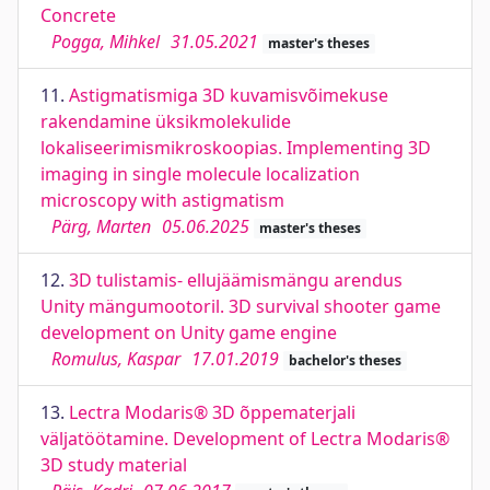
Concrete
Pogga, Mihkel
31.05.2021
master's theses
11.
Astigmatismiga 3D kuvamisvõimekuse
rakendamine üksikmolekulide
lokaliseerimismikroskoopias. Implementing 3D
imaging in single molecule localization
microscopy with astigmatism
Pärg, Marten
05.06.2025
master's theses
12.
3D tulistamis- ellujäämismängu arendus
Unity mängumootoril. 3D survival shooter game
development on Unity game engine
Romulus, Kaspar
17.01.2019
bachelor's theses
13.
Lectra Modaris® 3D õppematerjali
väljatöötamine. Development of Lectra Modaris®
3D study material