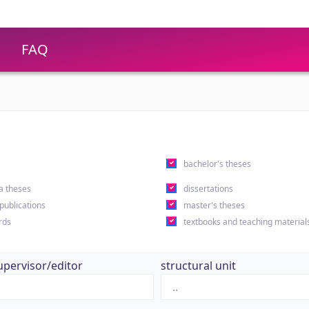
FAQ
s
bachelor's theses
a theses
dissertations
 publications
master's theses
rds
textbooks and teaching material
upervisor/editor
structural unit