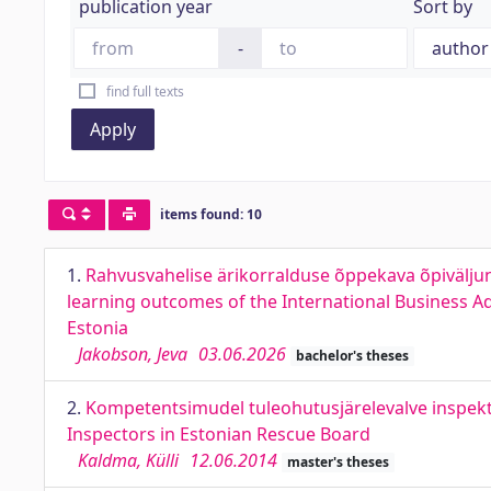
publication year
Sort by
-
find full texts
Apply
items found: 10
1.
Rahvusvahelise ärikorralduse õppekava õpivälju
learning outcomes of the International Business
Estonia
Jakobson, Jeva
03.06.2026
bachelor's theses
2.
Kompetentsimudel tuleohutusjärelevalve inspekto
Inspectors in Estonian Rescue Board
Kaldma, Külli
12.06.2014
master's theses