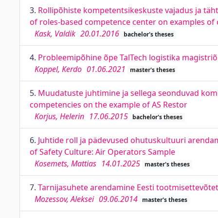
3.
Rollipõhiste kompetentsikeskuste vajadus ja tä
of roles-based competence center on examples of 
Kask, Valdik
20.01.2016
bachelor's theses
4.
Probleemipõhine õpe TalTech logistika magistriõ
Koppel, Kerdo
01.06.2021
master's theses
5.
Muudatuste juhtimine ja sellega seonduvad komp
competencies on the example of AS Restor
Korjus, Helerin
17.06.2015
bachelor's theses
6.
Juhtide roll ja pädevused ohutuskultuuri arenda
of Safety Culture: Air Operators Sample
Kosemets, Mattias
14.01.2025
master's theses
7.
Tarnijasuhete arendamine Eesti tootmisettevõte
Mozessov, Aleksei
09.06.2014
master's theses