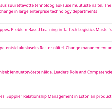
htsus suurettevõtte tehnoloogiaüksuse muutuste näitel. Th
change in large enterprise technology departments
ppes. Problem-Based Learning in TalTech Logistics Master’s
etentsid aktsiaselts Restor näitel. Change management an
misel: lennuettevõtete näide. Leaders Role and Competenci
tes. Supplier Relationship Management in Estonian produc