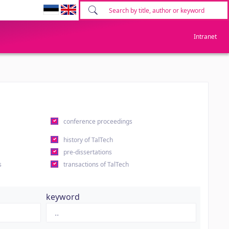
Intranet
conference proceedings
history of TalTech
pre-dissertations
s
transactions of TalTech
keyword