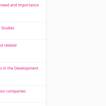
e need and importance
 Studies
d related
es in the Development
tion companies