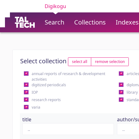
Digikogu
Search
Collections
Indexes
Select collection
select all
remove selection
annual reports of research & development
article
activities
digitized periodicals
diplom
IOP
library
research reports
standa
varia
title
author/s