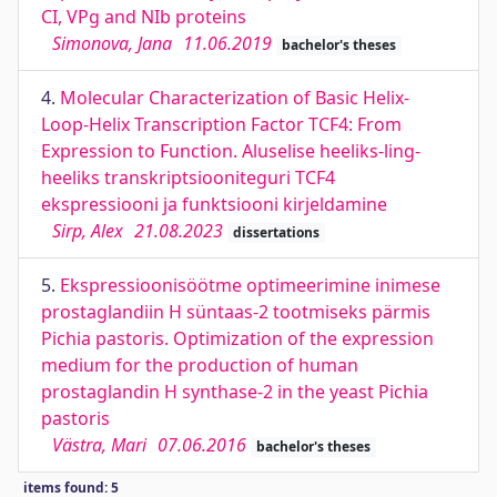
CI, VPg and NIb proteins
Simonova, Jana
11.06.2019
bachelor's theses
4.
Molecular Characterization of Basic Helix-
Loop-Helix Transcription Factor TCF4: From
Expression to Function. Aluselise heeliks-ling-
heeliks transkriptsiooniteguri TCF4
ekspressiooni ja funktsiooni kirjeldamine
Sirp, Alex
21.08.2023
dissertations
5.
Ekspressioonisöötme optimeerimine inimese
prostaglandiin H süntaas-2 tootmiseks pärmis
Pichia pastoris. Optimization of the expression
medium for the production of human
prostaglandin H synthase-2 in the yeast Pichia
pastoris
Västra, Mari
07.06.2016
bachelor's theses
items found: 5