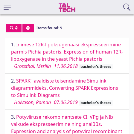
items found: 5
1.
Inimese 12R-lipoksügenaasi ekspresseerimine
pärmis Pichia pastoris. Expression of human 12R-
lipoxygenase in the yeast Pichia pastoris
Grossthal, Merilin
11.06.2018
bachelor's theses
2.
SPARK’i avaldiste teisendamine Simulink
diagrammideks. Converting SPARK Expressions
to Simulink Diagrams
Holvason, Roman
07.06.2019
bachelor's theses
3.
Potyviiruse rekombinantsete CI, VPg ja NIb
valkude ekspresseerimine ning analüüs.
Expression and analysis of potyviral recombinant