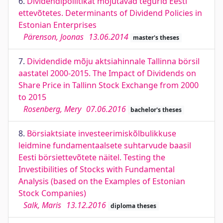
6.
Dividendipoliitikat mõjutavad tegurid Eesti
ettevõtetes. Determinants of Dividend Policies in
Estonian Enterprises
Pärenson, Joonas
13.06.2014
master's theses
7.
Dividendide mõju aktsiahinnale Tallinna börsil
aastatel 2000-2015. The Impact of Dividends on
Share Price in Tallinn Stock Exchange from 2000
to 2015
Rosenberg, Mery
07.06.2016
bachelor's theses
8.
Börsiaktsiate investeerimiskõlbulikkuse
leidmine fundamentaalsete suhtarvude baasil
Eesti börsiettevõtete näitel. Testing the
Investibilities of Stocks with Fundamental
Analysis (based on the Examples of Estonian
Stock Companies)
Salk, Maris
13.12.2016
diploma theses