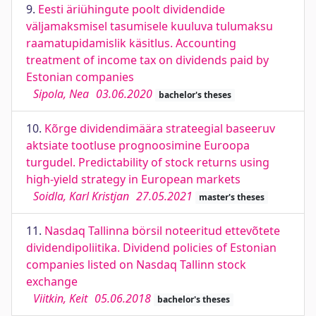
9.
Eesti äriühingute poolt dividendide
väljamaksmisel tasumisele kuuluva tulumaksu
raamatupidamislik käsitlus. Accounting
treatment of income tax on dividends paid by
Estonian companies
Sipola, Nea
03.06.2020
bachelor's theses
10.
Kõrge dividendimäära strateegial baseeruv
aktsiate tootluse prognoosimine Euroopa
turgudel. Predictability of stock returns using
high-yield strategy in European markets
Soidla, Karl Kristjan
27.05.2021
master's theses
11.
Nasdaq Tallinna börsil noteeritud ettevõtete
dividendipoliitika. Dividend policies of Estonian
companies listed on Nasdaq Tallinn stock
exchange
Viitkin, Keit
05.06.2018
bachelor's theses