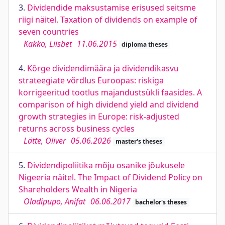
3.
Dividendide maksustamise erisused seitsme
riigi näitel. Taxation of dividends on example of
seven countries
Kakko, Liisbet
11.06.2015
diploma theses
4.
Kõrge dividendimäära ja dividendikasvu
strateegiate võrdlus Euroopas: riskiga
korrigeeritud tootlus majandustsükli faasides. A
comparison of high dividend yield and dividend
growth strategies in Europe: risk-adjusted
returns across business cycles
Lätte, Oliver
05.06.2026
master's theses
5.
Dividendipoliitika mõju osanike jõukusele
Nigeeria näitel. The Impact of Dividend Policy on
Shareholders Wealth in Nigeria
Oladipupo, Anifat
06.06.2017
bachelor's theses