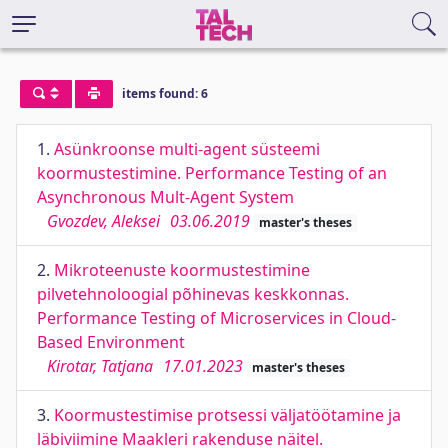
items found: 6
1.
Asünkroonse multi-agent süsteemi
koormustestimine. Performance Testing of an
Asynchronous Mult-Agent System
Gvozdev, Aleksei
03.06.2019
master's theses
2.
Mikroteenuste koormustestimine
pilvetehnoloogial põhinevas keskkonnas.
Performance Testing of Microservices in Cloud-
Based Environment
Kirotar, Tatjana
17.01.2023
master's theses
3.
Koormustestimise protsessi väljatöötamine ja
läbiviimine Maakleri rakenduse näitel.