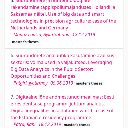
5.
Suurandmete ja nutitehnoloogiate
rakendamine täppispõllumajanduses Hollandi ja
Saksamaa näitel. Use of big data and smart
technologies in precision agriculture: case of the
Netherlands and Germany
Munoz Loaiza, Aylin Sabrina
18.12.2019
master's theses
6.
Suurandmete analüütika kasutamine avalikus
sektoris: võimalused ja väljakutsed. Leveraging
Big Data Analytics in the Public Sector:
Opportunities and Challenges
Patgiri, Jyotirmoy
05.06.2019
master's theses
7.
Digitaalne lõhe andmestunud maailmas: Eesti
e-residentsuse programmi juhtumianalüüs.
Digital inequalities in a datafied world: a case of
the Estonian e-residency programme
Patra, Rahi
18.12.2019
master's theses