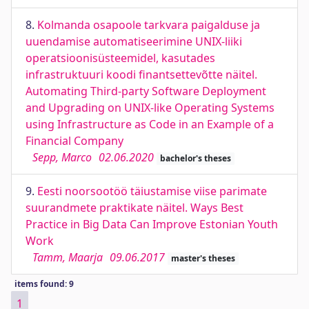
8.
Kolmanda osapoole tarkvara paigalduse ja
uuendamise automatiseerimine UNIX-liiki
operatsioonisüsteemidel, kasutades
infrastruktuuri koodi finantsettevõtte näitel.
Automating Third-party Software Deployment
and Upgrading on UNIX-like Operating Systems
using Infrastructure as Code in an Example of a
Financial Company
Sepp, Marco
02.06.2020
bachelor's theses
9.
Eesti noorsootöö täiustamise viise parimate
suurandmete praktikate näitel. Ways Best
Practice in Big Data Can Improve Estonian Youth
Work
Tamm, Maarja
09.06.2017
master's theses
items found: 9
1