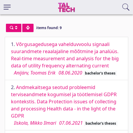
items found: 9
1.
Võrgusagedusega vahelduvvoolu signaali
suurandmete reaalajaline mõõtmine ja analüüs.
Real-time measurement and analysis for the big
data of utility frequency alternating current
Anijärv, Toomas Erik
08.06.2020
bachelor's theses
2.
Andmekaitsega seotud probleemid
terviseandmete kogumisel ja töötlemisel GDPR
kontekstis. Data Protection issues of collecting
and processing Health data - in the light of the
GDPR
Iiskola, Mikko Ilmari
07.06.2021
bachelor's theses