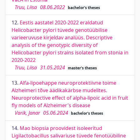
Truu, Liisa
08.06.2022
bachelor's theses
12.
Eestis aastatel 2020-2022 eraldatud
Helicobacter pylori tüvede genotüübilise
varieeruvuse kirjeldav analüüs. Descriptive
analysis of the genotypic diversity of
Helicobacter pylori strains isolated from stonia in
2020-2022
Truu, Liisa
31.05.2024
master's theses
13.
Alfa-lipoehappe neuroprotektiivne toime
Alzheimeri tõve äädikakärbse mudelites.
Neuroprotective effect of alpha-lipoic acid in fruit
fly models of Alzheimer's disease
Varik, Janar
05.06.2024
bachelor's theses
14.
Mao biopsia proovidest isoleeritud
Ligilactobacillus salivariuse tüvede fenotüübiline