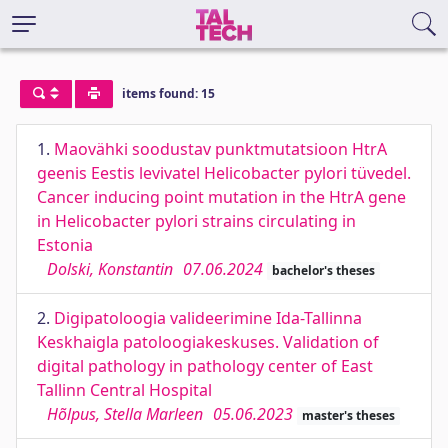
items found: 15
1.
Maovähki soodustav punktmutatsioon HtrA
geenis Eestis levivatel Helicobacter pylori tüvedel.
Cancer inducing point mutation in the HtrA gene
in Helicobacter pylori strains circulating in
Estonia
Dolski, Konstantin
07.06.2024
bachelor's theses
2.
Digipatoloogia valideerimine Ida-Tallinna
Keskhaigla patoloogiakeskuses. Validation of
digital pathology in pathology center of East
Tallinn Central Hospital
Hõlpus, Stella Marleen
05.06.2023
master's theses