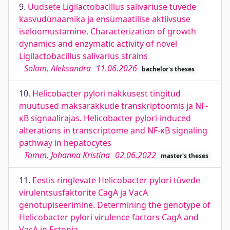
9.
Uudsete Ligilactobacillus salivariuse tüvede
kasvudünaamika ja ensümaatilise aktiivsuse
iseloomustamine. Characterization of growth
dynamics and enzymatic activity of novel
Ligilactobacillus salivarius strains
Solom, Aleksandra
11.06.2026
bachelor's theses
10.
Helicobacter pylori nakkusest tingitud
muutused maksarakkude transkriptoomis ja NF-
κB signaalirajas. Helicobacter pylori-induced
alterations in transcriptome and NF-κB signaling
pathway in hepatocytes
Tamm, Johanna Kristina
02.06.2022
master's theses
11.
Eestis ringlevate Helicobacter pylori tüvede
virulentsusfaktorite CagA ja VacA
genotüpiseerimine. Determining the genotype of
Helicobacter pylori virulence factors CagA and
VacA in Estonia