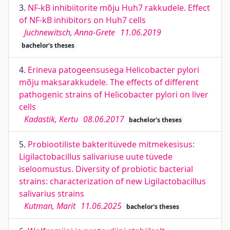
3.
NF-kB inhibiitorite mõju Huh7 rakkudele. Effect
of NF-kB inhibitors on Huh7 cells
Juchnewitsch, Anna-Grete
11.06.2019
bachelor's theses
4.
Erineva patogeensusega Helicobacter pylori
mõju maksarakkudele. The effects of different
pathogenic strains of Helicobacter pylori on liver
cells
Kadastik, Kertu
08.06.2017
bachelor's theses
5.
Probiootiliste bakteritüvede mitmekesisus:
Ligilactobacillus salivariuse uute tüvede
iseloomustus. Diversity of probiotic bacterial
strains: characterization of new Ligilactobacillus
salivarius strains
Kutman, Marit
11.06.2025
bachelor's theses