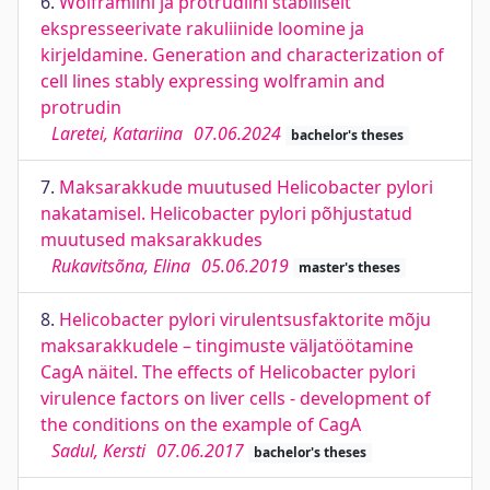
6.
Wolframiini ja protrudiini stabiilselt
ekspresseerivate rakuliinide loomine ja
kirjeldamine. Generation and characterization of
cell lines stably expressing wolframin and
protrudin
Laretei, Katariina
07.06.2024
bachelor's theses
7.
Maksarakkude muutused Helicobacter pylori
nakatamisel. Helicobacter pylori põhjustatud
muutused maksarakkudes
Rukavitsõna, Elina
05.06.2019
master's theses
8.
Helicobacter pylori virulentsusfaktorite mõju
maksarakkudele – tingimuste väljatöötamine
CagA näitel. The effects of Helicobacter pylori
virulence factors on liver cells - development of
the conditions on the example of CagA
Sadul, Kersti
07.06.2017
bachelor's theses