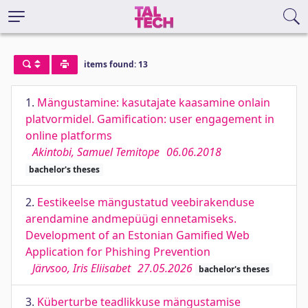
items found: 13
1.
Mängustamine: kasutajate kaasamine onlain
platvormidel. Gamification: user engagement in
online platforms
Akintobi, Samuel Temitope
06.06.2018
bachelor's theses
2.
Eestikeelse mängustatud veebirakenduse
arendamine andmepüügi ennetamiseks.
Development of an Estonian Gamified Web
Application for Phishing Prevention
Järvsoo, Iris Eliisabet
27.05.2026
bachelor's theses
3.
Küberturbe teadlikkuse mängustamise