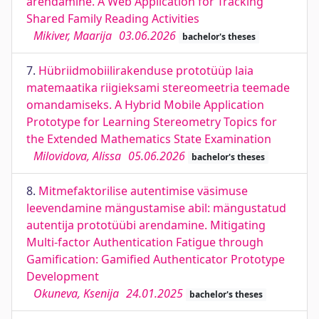
arendamine. A Web Application for Tracking
Shared Family Reading Activities
Mikiver, Maarija
03.06.2026
bachelor's theses
7.
Hübriidmobiilirakenduse prototüüp laia
matemaatika riigieksami stereomeetria teemade
omandamiseks. A Hybrid Mobile Application
Prototype for Learning Stereometry Topics for
the Extended Mathematics State Examination
Milovidova, Alissa
05.06.2026
bachelor's theses
8.
Mitmefaktorilise autentimise väsimuse
leevendamine mängustamise abil: mängustatud
autentija prototüübi arendamine. Mitigating
Multi-factor Authentication Fatigue through
Gamification: Gamified Authenticator Prototype
Development
Okuneva, Ksenija
24.01.2025
bachelor's theses